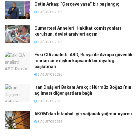
Çetin Arkaş: “Çerçeve yasa” bir başlangıç
8 AĞUSTOS 2026
Cumartesi Anneleri: Hakikat komisyonları
kurulsun, devlet arşivleri açsın
8 AĞUSTOS 2026
Eski CIA analisti: ABD, Rusya ile Avrupa güvenlik
mimarisine ilişkin kapsamlı bir diyalog
başlatmalı
8 AĞUSTOS 2026
İran Dışişleri Bakanı Arakçi: Hürmüz Boğazı’nın
açılması diğer şartlara bağlı
8 AĞUSTOS 2026
AKOM’dan İstanbul için sağanak yağmur uyarısı
8 AĞUSTOS 2026