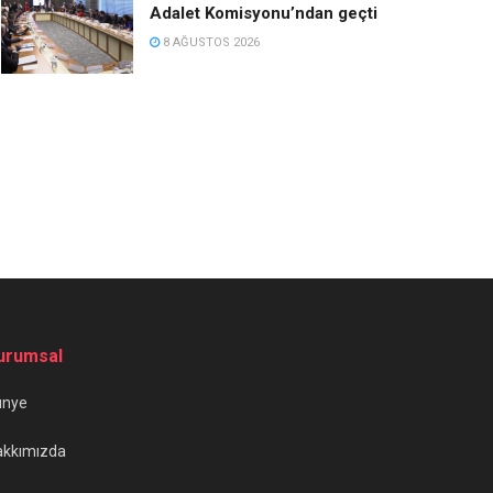
Adalet Komisyonu’ndan geçti
8 AĞUSTOS 2026
urumsal
ünye
akkımızda