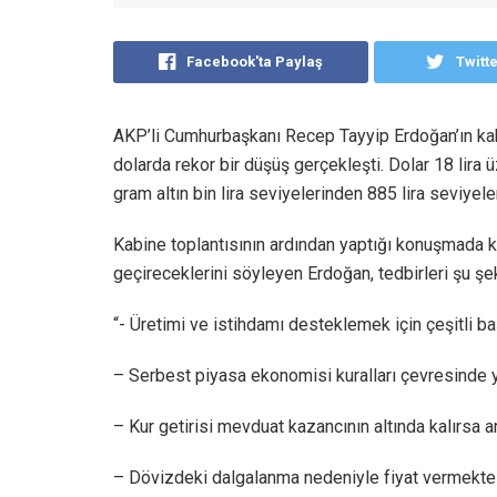
Facebook'ta Paylaş
Twitt
AKP’li Cumhurbaşkanı Recep Tayyip Erdoğan’ın ka
dolarda rekor bir düşüş gerçekleşti. Dolar 18 lira ü
gram altın bin lira seviyelerinden 885 lira seviyeler
Kabine toplantısının ardından yaptığı konuşmada ku
geçireceklerini söyleyen Erdoğan, tedbirleri şu şe
“- Üretimi ve istihdamı desteklemek için çeşitli ba
– Serbest piyasa ekonomisi kuralları çevresinde ye
– Kur getirisi mevduat kazancının altında kalırsa
– Dövizdeki dalgalanma nedeniyle fiyat vermekte zo