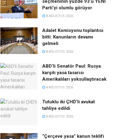
seçmeninin yüzde 93’ü YENİ
Parti’yi olumlu görüyor
8 AĞUSTOS 2026
Adalet Komisyonu toplantısı
bitti: Kanunların devamı
gelmeli
8 AĞUSTOS 2026
ABD’li Senatör Paul: Rusya
karşıtı yasa tasarısı
Amerikalıları yoksullaştıracak
8 AĞUSTOS 2026
Tutuklu iki ÇHD’li avukat
tahliye edildi
8 AĞUSTOS 2026
“Çerçeve yasa” kanun teklifi