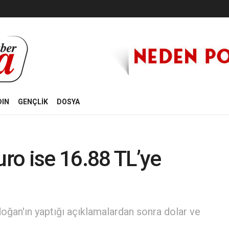
DIN
GENÇLİK
DOSYA
uro ise 16.88 TL’ye
ğan'ın yaptığı açıklamalardan sonra dolar ve