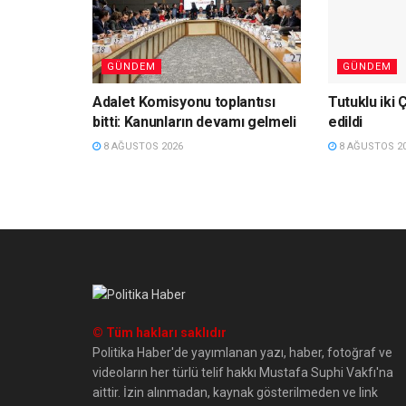
GÜNDEM
GÜNDEM
Adalet Komisyonu toplantısı
Tutuklu iki 
bitti: Kanunların devamı gelmeli
edildi
8 AĞUSTOS 2026
8 AĞUSTOS 2
© Tüm hakları saklıdır
Politika Haber'de yayımlanan yazı, haber, fotoğraf ve
videoların her türlü telif hakkı Mustafa Suphi Vakfı'na
aittir. İzin alınmadan, kaynak gösterilmeden ve link