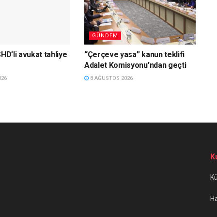
GÜNDEM
ÇHD’li avukat tahliye
“Çerçeve yasa” kanun teklifi
Adalet Komisyonu’ndan geçti
026
8 AĞUSTOS 2026
K
K
H