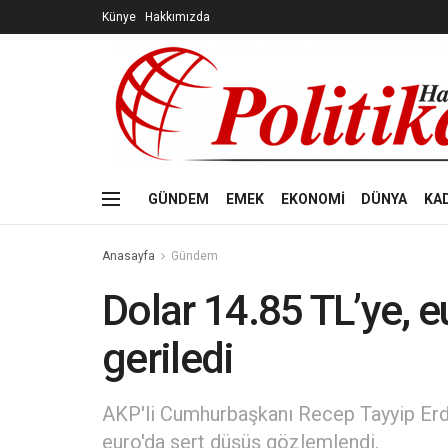
Künye
Hakkımızda
GÜNDEM
EMEK
EKONOMİ
DÜNYA
KA
Anasayfa
Gündem
Dolar 14.85 TL’ye, e
geriledi
AKP'li Cumhurbaşkanı Recep Tayyip Erdo
euro'da sert düşüş gözlemlendi.