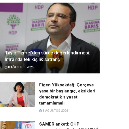
Tayip Temel’den süreç değerlendirmesi:
İmralı’da tek kişilik satranç
8 AĞUSTOS 2026
Figen Yüksekdağ: Çerçeve
yasa bir başlangıç, eksikleri
demokratik siyaset
tamamlamalı
8 AĞUSTOS 2026
SAMER anketi: CHP