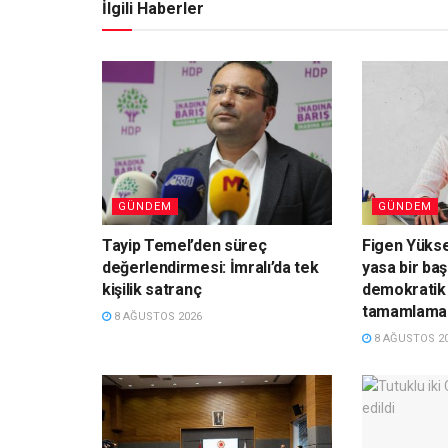
İlgili Haberler
GÜNDEM
GÜNDEM
Tayip Temel’den süreç
Figen Yüks
değerlendirmesi: İmralı’da tek
yasa bir baş
kişilik satranç
demokratik 
tamamlamal
8 AĞUSTOS 2026
8 AĞUSTOS 2