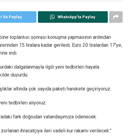
er'da Paylaş
WhatsApp'ta Paylaş
bine toplantısı sonrası konuşma yapmasının ardından
zerinden 15 liralara kadar geriledi. Euro 20 liralardan 17’ye,
ine indi.
rdaki dalgalanmayla ilgili yeni tedbirleri hayata
kilde duyurdu:
şlıklar altında çok sayıda paketi harekete geçiriyoruz.
ni tedbirleri alıyoruz.
 aradaki fark doğrudan vatandaşımıza ödenecek.
rlanan ihracatçıya ileri vadeli kur rakamı verilecek.”