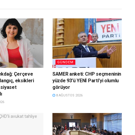
GÜNDEM
ekdağ: Çerçeve
SAMER anketi: CHP seçmeninin
langıç, eksikleri
yüzde 93’ü YENİ Parti’yi olumlu
siyaset
görüyor
ı
8 AĞUSTOS 2026
026