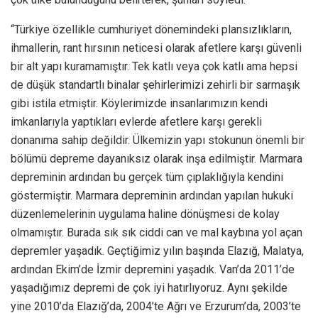
“Türkiye özellikle cumhuriyet dönemindeki plansızlıkların,
ihmallerin, rant hırsının neticesi olarak afetlere karşı güvenli
bir alt yapı kuramamıştır. Tek katlı veya çok katlı ama hepsi
de düşük standartlı binalar şehirlerimizi zehirli bir sarmaşık
gibi istila etmiştir. Köylerimizde insanlarımızın kendi
imkanlarıyla yaptıkları evlerde afetlere karşı gerekli
donanıma sahip değildir. Ülkemizin yapı stokunun önemli bir
bölümü depreme dayanıksız olarak inşa edilmiştir. Marmara
depreminin ardından bu gerçek tüm çıplaklığıyla kendini
göstermiştir. Marmara depreminin ardından yapılan hukuki
düzenlemelerinin uygulama haline dönüşmesi de kolay
olmamıştır. Burada sık sık ciddi can ve mal kaybına yol açan
depremler yaşadık. Geçtiğimiz yılın başında Elazığ, Malatya,
ardından Ekim’de İzmir depremini yaşadık. Van’da 2011’de
yaşadığımız depremi de çok iyi hatırlıyoruz. Aynı şekilde
yine 2010’da Elazığ’da, 2004’te Ağrı ve Erzurum’da, 2003’te