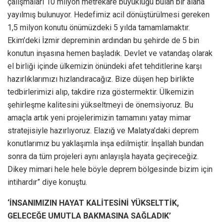
çalışmaları 10 milyon metrekare büyüklüğü bulan bir alana
yayılmış bulunuyor. Hedefimiz acil dönüştürülmesi gereken
1,5 milyon konutu önümüzdeki 5 yılda tamamlamaktır.
Ekim’deki İzmir depreminin ardından bu şehirde de 5 bin
konutun inşasına hemen başladık. Devlet ve vatandaş olarak
el birliği içinde ülkemizin önündeki afet tehditlerine karşı
hazırlıklarımızı hızlandıracağız. Bize düşen hep birlikte
tedbirlerimizi alıp, takdire rıza göstermektir. Ülkemizin
şehirleşme kalitesini yükseltmeyi de önemsiyoruz. Bu
amaçla artık yeni projelerimizin tamamını yatay mimar
stratejisiyle hazırlıyoruz. Elazığ ve Malatya’daki deprem
konutlarımız bu yaklaşımla inşa edilmiştir. İnşallah bundan
sonra da tüm projeleri aynı anlayışla hayata geçireceğiz.
Dikey mimari hele hele böyle deprem bölgesinde bizim için
intihardır” diye konuştu.
‘İNSANIMIZIN HAYAT KALİTESİNİ YÜKSELTTİK,
GELECEĞE UMUTLA BAKMASINA SAĞLADIK’