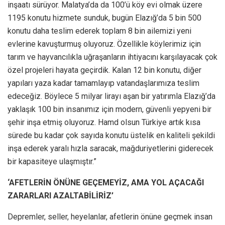
inşaatı sürüyor. Malatya’da da 100’ü köy evi olmak üzere
1195 konutu hizmete sunduk, bugün Elazığ’da 5 bin 500
konutu daha teslim ederek toplam 8 bin ailemizi yeni
evlerine kavuşturmuş oluyoruz. Özellikle köylerimiz için
tarım ve hayvancılıkla uğraşanların ihtiyacını karşılayacak çok
özel projeleri hayata geçirdik. Kalan 12 bin konutu, diğer
yapıları yaza kadar tamamlayıp vatandaşlarımıza teslim
edeceğiz. Böylece 5 milyar lirayı aşan bir yatırımla Elazığ’da
yaklaşık 100 bin insanımız için modern, güvenli yepyeni bir
şehir inşa etmiş oluyoruz. Hamd olsun Türkiye artık kısa
sürede bu kadar çok sayıda konutu üstelik en kaliteli şekildi
inşa ederek yaralı hızla saracak, mağduriyetlerini giderecek
bir kapasiteye ulaşmıştır.”
‘AFETLERİN ÖNÜNE GEÇEMEYİZ, AMA YOL AÇACAĞI
ZARARLARI AZALTABİLİRİZ’
Depremler, seller, heyelanlar, afetlerin önüne geçmek insan