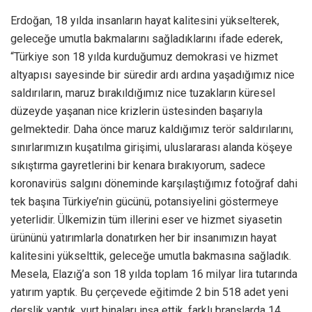
Erdoğan, 18 yılda insanların hayat kalitesini yükselterek,
geleceğe umutla bakmalarını sağladıklarını ifade ederek,
“Türkiye son 18 yılda kurduğumuz demokrasi ve hizmet
altyapısı sayesinde bir süredir ardı ardına yaşadığımız nice
saldırıların, maruz bırakıldığımız nice tuzakların küresel
düzeyde yaşanan nice krizlerin üstesinden başarıyla
gelmektedir. Daha önce maruz kaldığımız terör saldırılarını,
sınırlarımızın kuşatılma girişimi, uluslararası alanda köşeye
sıkıştırma gayretlerini bir kenara bırakıyorum, sadece
koronavirüs salgını döneminde karşılaştığımız fotoğraf dahi
tek başına Türkiye’nin gücünü, potansiyelini göstermeye
yeterlidir. Ülkemizin tüm illerini eser ve hizmet siyasetin
ürününü yatırımlarla donatırken her bir insanımızın hayat
kalitesini yükselttik, geleceğe umutla bakmasına sağladık.
Mesela, Elazığ’a son 18 yılda toplam 16 milyar lira tutarında
yatırım yaptık. Bu çerçevede eğitimde 2 bin 518 adet yeni
derslik yaptık, yurt binaları inşa ettik, farklı branşlarda 14