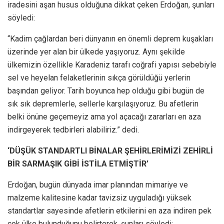
iradesini aşan husus olduğuna dikkat çeken Erdoğan, şunları
söyledi:
“Kadim çağlardan beri dünyanın en önemli deprem kuşakları
üzerinde yer alan bir ülkede yaşıyoruz. Aynı şekilde
ülkemizin özellikle Karadeniz tarafı coğrafi yapısı sebebiyle
sel ve heyelan felaketlerinin sıkça görüldüğü yerlerin
başından geliyor. Tarih boyunca hep olduğu gibi bugün de
sık sık depremlerle, sellerle karşılaşıyoruz. Bu afetlerin
belki önüne geçemeyiz ama yol açacağı zararları en aza
indirgeyerek tedbirleri alabiliriz.” dedi.
‘DÜŞÜK STANDARTLI BİNALAR ŞEHİRLERİMİZİ ZEHİRLİ
BİR SARMAŞIK GİBİ İSTİLA ETMİŞTİR’
Erdoğan, bugün dünyada imar planından mimariye ve
malzeme kalitesine kadar tavizsiz uyguladığı yüksek
standartlar sayesinde afetlerin etkilerini en aza indiren pek
çok ülke bulunduğunu belirterek, şunları söyledi: