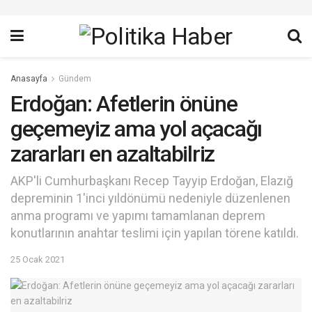
Anasayfa
Gündem
Erdoğan: Afetlerin önüne
geçemeyiz ama yol açacağı
zararları en azaltabilriz
AKP'li Cumhurbaşkanı Recep Tayyip Erdoğan, Elazığ
depreminin 1'inci yıldönümü nedeniyle düzenlenen
anma programı ve yapımı tamamlanan deprem
konutlarının anahtar teslimi için yapılan törene katıldı.
25 Ocak 2021