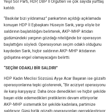
Yeşil Sol Parti, HDP, DBP İl Örgütleri ve çok sayıda yurttaş
katıldı.
“Baskılar bizi yıldıramaz” pankartının açıldığı açıklamada
konuşan HDP İl Eşbaşkanı Hüseyin Sarik, yargı eliyle bir
saldırının başlatıldığını belirterek, AKP-MHP iktidarı
güdümündeki yargının gözdağı niteliğinde bir operasyon
başlattığını söyledi. Operasyonun seçim odaklı olduğunu
kaydeden Sarik, hiçbir saldırının AKP-MHP iktidarının
gidişatına engel olamayacağını belirtti.
“SEÇİM ODAKLI BİR SALDIRI”
HDP Kadın Meclisi Sözcüsü Ayşe Acar Başaran ise gözaltı
operasyonlarına tepki göstererek, “Bir aciziyet operasyonu
ile karşı karşıyayız. Daha önce denedikleri ve hiçbir şekilde
başarı elde edemedikleri pratiklerini devam ettiriyorlar.
AKP-MHP sistematik bir şekilde kadınlara, partimize
saldırıyor. Günü birlik gözaltı operasyonları gerçekleştiriyor.