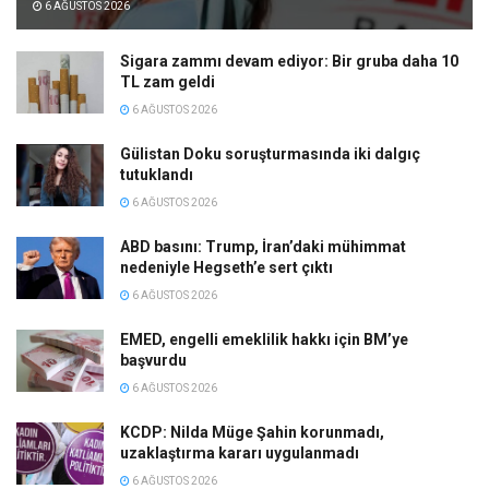
6 AĞUSTOS 2026
Sigara zammı devam ediyor: Bir gruba daha 10
TL zam geldi
6 AĞUSTOS 2026
Gülistan Doku soruşturmasında iki dalgıç
tutuklandı
6 AĞUSTOS 2026
ABD basını: Trump, İran’daki mühimmat
nedeniyle Hegseth’e sert çıktı
6 AĞUSTOS 2026
EMED, engelli emeklilik hakkı için BM’ye
başvurdu
6 AĞUSTOS 2026
KCDP: Nilda Müge Şahin korunmadı,
uzaklaştırma kararı uygulanmadı
6 AĞUSTOS 2026