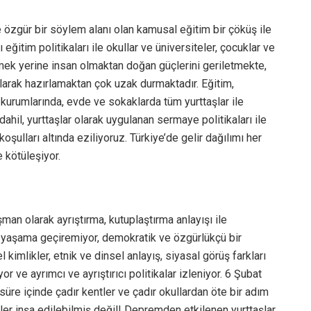
e özgür bir söylem alanı olan kamusal eğitim bir çöküş ile
 eğitim politikaları ile okullar ve üniversiteler, çocuklar ve
mek yerine insan olmaktan doğan güçlerini geriletmekte,
olarak hazırlamaktan çok uzak durmaktadır. Eğitim,
m kurumlarında, evde ve sokaklarda tüm yurttaşlar ile
ahil, yurttaşlar olarak uygulanan sermaye politikaları ile
şulları altında eziliyoruz. Türkiye’de gelir dağılımı her
 kötüleşiyor.
man olarak ayrıştırma, kutuplaştırma anlayışı ile
 yaşama geçiremiyor, demokratik ve özgürlükçü bir
imlikler, etnik ve dinsel anlayış, siyasal görüş farkları
or ve ayrımcı ve ayrıştırıcı politikalar izleniyor. 6 Şubat
re içinde çadır kentler ve çadır okullardan öte bir adım
vler inşa edilebilmiş değil! Depremden etkilenen yurttaşlar,