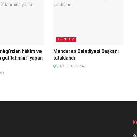
GÜNDEM
nlığı’ndan hâkim ve
Menderes Belediyesi Başkanı
örgüt tahmini” yapan
tutuklandı
7 AĞUSTOS 2026
026
K
K