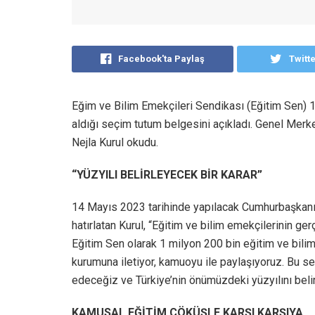
Facebook'ta Paylaş
Twitt
Eğim ve Bilim Emekçileri Sendikası (Eğitim Sen) 14
aldığı seçim tutum belgesini açıkladı. Genel Merk
Nejla Kurul okudu.
“YÜZYILI BELİRLEYECEK BİR KARAR”
14 Mayıs 2023 tarihinde yapılacak Cumhurbaşkanı ve
hatırlatan Kurul, “Eğitim ve bilim emekçilerinin ge
Eğitim Sen olarak 1 milyon 200 bin eğitim ve bilim
kurumuna iletiyor, kamuoyu ile paylaşıyoruz. Bu seç
edeceğiz ve Türkiye’nin önümüzdeki yüzyılını belir
KAMUSAL EĞİTİM ÇÖKÜŞLE KARŞI KARŞIYA