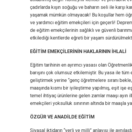
çadırlarda kışın soğuğu ve baharın seli ile karşı ka
yaşamak mümkün olmayacak! Bu koşullar hem öğrenc
ve yardımcı eğitim emekçileri için geçerli! Depre
de eğitim emekçilerinin sağlıklı ve güvenli barı
etkilediği kentlerde eğreti bir yaşam sürdürülmekt
EĞİTİM EMEKÇİLERİNİN HAKLARININ İHLALİ
Eğitim tarihinin en ayrımcı yasası olan Öğretmen
barışını çok olumsuz etkilemiştir. Bu yasa ile tüm
geliştirmek yerine “genç öğretmelere sıranı bekle,
maaşında kısmı bir iyileştirme yapılmış, eşit işe eşi
temel ihtiyaç ürünlerine gelen zamlar maaşı ayın 
emekçileri yoksulluk sınırının altında bir maaşla y
ÖZGÜR VE ANADİLDE EĞİTİM
Siyasal iktidarın “yerli ve milli” anlayışı ile aynılaşt