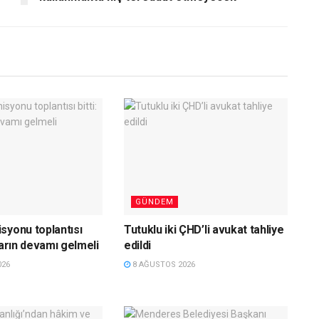
GÜNDEM
syonu toplantısı
Tutuklu iki ÇHD’li avukat tahliye
ların devamı gelmeli
edildi
026
8 AĞUSTOS 2026