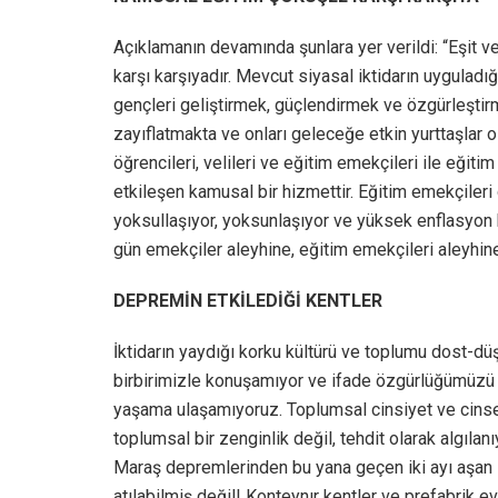
Açıklamanın devamında şunlara yer verildi: “Eşit v
karşı karşıyadır. Mevcut siyasal iktidarın uyguladığı
gençleri geliştirmek, güçlendirmek ve özgürleştir
zayıflatmakta ve onları geleceğe etkin yurttaşlar 
öğrencileri, velileri ve eğitim emekçileri ile eğiti
etkileşen kamusal bir hizmettir. Eğitim emekçileri d
yoksullaşıyor, yoksunlaşıyor ve yüksek enflasyon ko
gün emekçiler aleyhine, eğitim emekçileri aleyhine
DEPREMİN ETKİLEDİĞİ KENTLER
İktidarın yaydığı korku kültürü ve toplumu dost-düş
birbirimizle konuşamıyor ve ifade özgürlüğümüzü
yaşama ulaşamıyoruz. Toplumsal cinsiyet ve cinsel k
toplumsal bir zenginlik değil, tehdit olarak algılanıy
Maraş depremlerinden bu yana geçen iki ayı aşan sü
atılabilmiş değil! Konteynır kentler ve prefabrik e