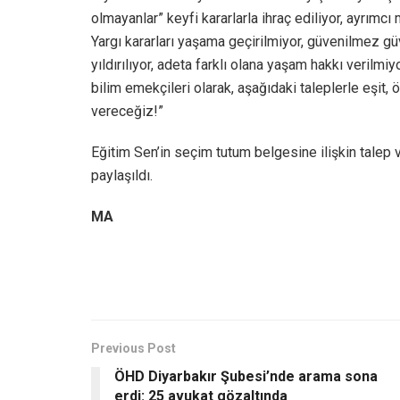
olmayanlar” keyfi kararlarla ihraç ediliyor, ayrımcı
Yargı kararları yaşama geçirilmiyor, güvenilmez güv
yıldırılıyor, adeta farklı olana yaşam hakkı verilmi
bilim emekçileri olarak, aşağıdaki taleplerle eşit, öz
vereceğiz!”
Eğitim Sen’in seçim tutum belgesine ilişkin tale
paylaşıldı.
MA
Previous Post
ÖHD Diyarbakır Şubesi’nde arama sona
erdi: 25 avukat gözaltında