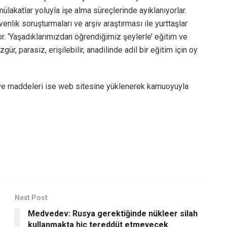
 mülakatlar yoluyla işe alma süreçlerinde ayıklanıyorlar.
enlik soruşturmaları ve arşiv araştırması ile yurttaşlar
yor. ‘Yaşadıklarımızdan öğrendiğimiz şeylerle’ eğitim ve
gür, parasız, erişilebilir, anadilinde adil bir eğitim için oy
p ve maddeleri ise web sitesine yüklenerek kamuoyuyla
Next Post
Medvedev: Rusya gerektiğinde nükleer silah
kullanmakta hiç tereddüt etmeyecek