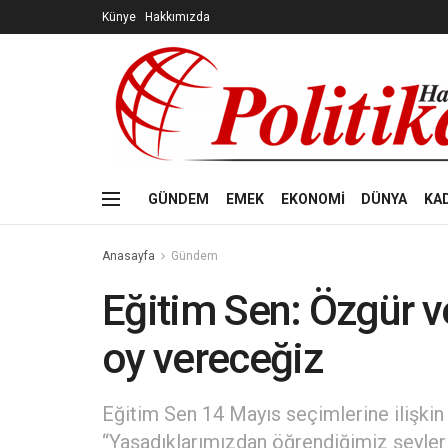
Künye
Hakkımızda
GÜNDEM
EMEK
EKONOMİ
DÜNYA
KA
Anasayfa
Gündem
Eğitim Sen: Özgür ve
oy vereceğiz
Eğitim Sen 14 Mayıs seçimlerine ilişkin
“Yaşadıklarımızdan öğrendiğimiz şeylerle