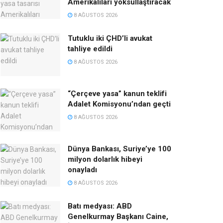
Amerikalıları yoksullaştıracak
8 AĞUSTOS 2026
Tutuklu iki ÇHD’li avukat
tahliye edildi
8 AĞUSTOS 2026
“Çerçeve yasa” kanun teklifi
Adalet Komisyonu’ndan geçti
8 AĞUSTOS 2026
Dünya Bankası, Suriye’ye 100
milyon dolarlık hibeyi
onayladı
8 AĞUSTOS 2026
Batı medyası: ABD
Genelkurmay Başkanı Caine,