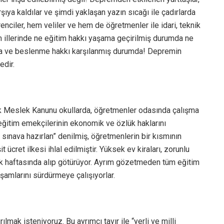
rşıya kaldılar ve şimdi yaklaşan yazın sıcağı ile çadırlarda
iler, hem veliler ve hem de öğretmenler ile idari, teknik
m illerinde ne eğitim hakkı yaşama geçirilmiş durumda ne
nma ve beslenme hakkı karşılanmış durumda! Depremin
edir.
lik Meslek Kanunu okullarda, öğretmenler odasında çalışma
 eğitim emekçilerinin ekonomik ve özlük haklarını
 sınava hazırlan” denilmiş, öğretmenlerin bir kısmının
t ücret ilkesi ihlal edilmiştir. Yüksek ev kiraları, zorunlu
ilk haftasında alıp götürüyor. Ayrım gözetmeden tüm eğitim
aşamlarını sürdürmeye çalışıyorlar.
ırılmak isteniyoruz. Bu ayrımcı tavır ile “yerli ve milli