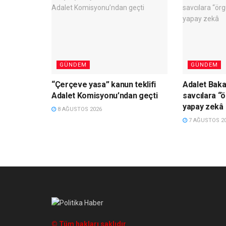
GÜNDEM
GÜNDEM
“Çerçeve yasa” kanun teklifi
Adalet Baka
Adalet Komisyonu’ndan geçti
savcılara “
yapay zekâ
8 AĞUSTOS 2026
7 AĞUSTOS 2
© Tüm hakları saklıdır