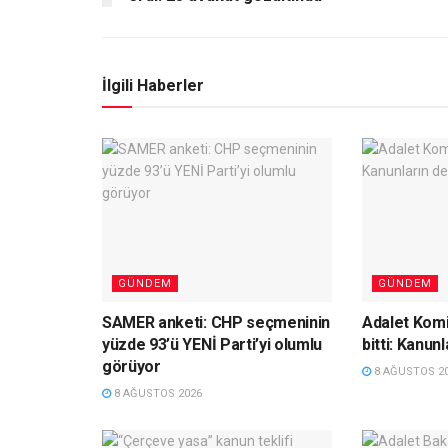
İlgili Haberler
GÜNDEM
GÜNDEM
SAMER anketi: CHP seçmeninin
Adalet Komi
yüzde 93’ü YENİ Parti’yi olumlu
bitti: Kanun
görüyor
8 AĞUSTOS 2
8 AĞUSTOS 2026