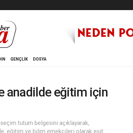
DIN
GENÇLİK
DOSYA
 anadilde eğitim için
 seçim tutum belgesini açıklayarak,
, eğitim ve bilim emekçileri olarak eşit,