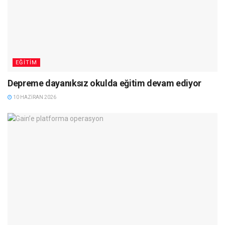
EĞITIM
Depreme dayanıksız okulda eğitim devam ediyor
10 HAZIRAN 2026