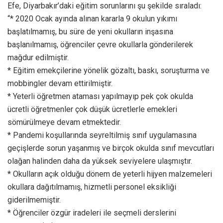
Efe, Diyarbakır’daki eğitim sorunlarını şu şekilde sıraladı:
“* 2020 Ocak ayında alınan kararla 9 okulun yıkımı
başlatılmamış, bu süre de yeni okulların inşasına
başlanılmamış, öğrenciler çevre okullarla gönderilerek
mağdur edilmiştir.
* Eğitim emekçilerine yönelik gözaltı, baskı, soruşturma ve
mobbingler devam ettirilmiştir.
* Yeterli öğretmen ataması yapılmayıp pek çok okulda
ücretli öğretmenler çok düşük ücretlerle emekleri
sömürülmeye devam etmektedir.
* Pandemi koşullarında seyreltilmiş sınıf uygulamasına
geçişlerde sorun yaşanmış ve birçok okulda sınıf mevcutları
olağan halinden daha da yüksek seviyelere ulaşmıştır.
* Okulların açık olduğu dönem de yeterli hijyen malzemeleri
okullara dağıtılmamış, hizmetli personel eksikliği
giderilmemiştir.
* Öğrenciler özgür iradeleri ile seçmeli derslerini