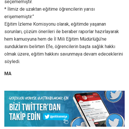
seçememiştir.
* İlimiz de uzaktan eğitime öğrencilerin yarısı
erişememiştir.”
Eğitim İzleme Komisyonu olarak, eğitimde yaşanan
sorunları, çözüm önerileri ile beraber raporlar hazırlayarak
hem kamuoyuna hem de İl Mili Eğitim Müdürlüğü’ne
sunduklarını belirten Efe, öğrencilerin başta sağlık hakkı
olmak üzere, eğitim hakkını savunmaya devam edeceklerini
söyledi.
MA