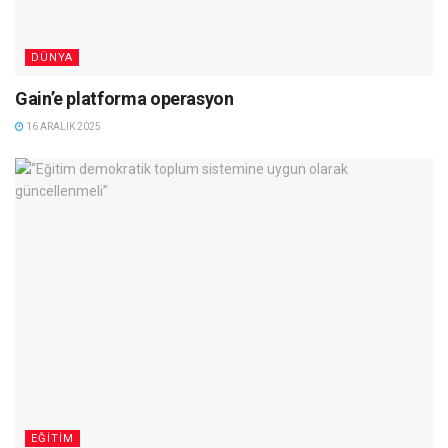
DÜNYA
Gain’e platforma operasyon
16 ARALIK 2025
EĞITIM