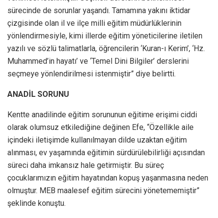
sürecinde de sorunlar yaşandı. Tamamına yakını iktidar
çizgisinde olan il ve ilçe milli eğitim müdürlüklerinin
yönlendirmesiyle, kimi illerde eğitim yöneticilerine iletilen
yazılı ve sözlü talimatlarla, öğrencilerin ‘Kuran-ı Kerim’, ‘Hz.
Muhammed’in hayatı’ ve ‘Temel Dini Bilgiler’ derslerini
seçmeye yönlendirilmesi istenmiştir” diye belirtti.
ANADİL SORUNU
Kentte anadilinde eğitim sorununun eğitime erişimi ciddi
olarak olumsuz etkilediğine değinen Efe, “Özellikle aile
içindeki iletişimde kullanılmayan dilde uzaktan eğitim
alınması, ev yaşamında eğitimin sürdürülebilirliği açısından
süreci daha imkansız hale getirmiştir. Bu süreç
çocuklarımızın eğitim hayatından kopuş yaşanmasına neden
olmuştur. MEB maalesef eğitim sürecini yönetememiştir”
şeklinde konuştu.