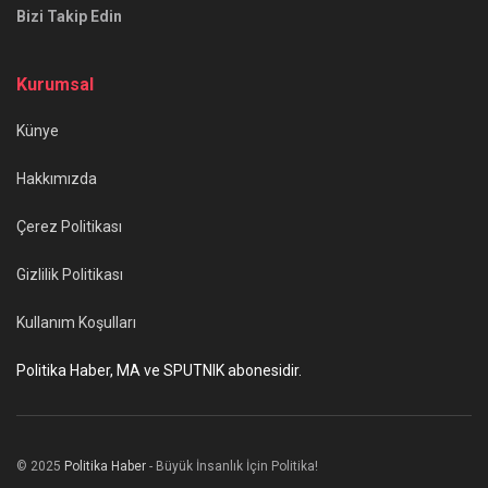
Bizi Takip Edin
Kurumsal
Künye
Hakkımızda
Çerez Politikası
Gizlilik Politikası
Kullanım Koşulları
Politika Haber, MA ve SPUTNIK abonesidir.
© 2025
Politika Haber
- Büyük İnsanlık İçin Politika!