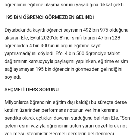
öğrencinin eğitime ulaşma sorunu yaşadığına dikkat çekti.
195 BİN ÖĞRENCİ GÖRMEZDEN GELİNDİ
Diyarbakır’da kayıtlı öğrenci sayısının 492 bin 975 olduğunu
aktaran Efe, Eylül 2020’de 8’inci sınıfı bitiren 47 bin 228
öğrenciden 4 bin 300’ünün örgün eğitime kayıt
yaptıramadığını söyledi. Efe, 4 bin 500 öğrenciye tablet
dağıtımının kamuoyuyla paylaşımı yapılırken, eğitime erişim
sağlayamayan 195 bin öğrencinin görmezden gelindiğini
söyledi.
SEÇMELİ DERS SORUNU
Milyonlarca öğrencinin eğitim dışı kaldığı bu süreçte derse
katılım üzerinden performans notunun verilme kararına
sendika olarak açtıkları davanın sürdüğünü belirten Efe, “Son
gelen resmi yazıyla öğrencinin üstün yararı gözetilerek not
verilmesi istenmiştir. Seçmeli derslerin belirlenmesi