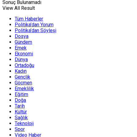
Sonuç Bulunamadı
View All Result
Tüm Haberler
Politika’dan Yorum
Politika’dan Söyleşi
Dosya
Gündem
Emek
Ekonomi
Dünya
Ortadoğu
Kadın
Gençlik
Göçmen
Emeklilik
Eğitim
Doğa
Tarih
Kültür
Sağlık
Teknoloji
Spor
Video Haber