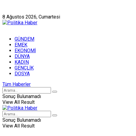
Künye
Hakkımızda
8 Ağustos 2026, Cumartesi
GÜNDEM
EMEK
EKONOMİ
DÜNYA
KADIN
GENÇLİK
DOSYA
Tüm Haberler
Sonuç Bulunamadı
View All Result
Sonuç Bulunamadı
View All Result