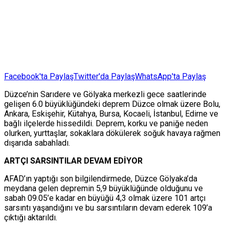
Facebook'ta Paylaş
Twitter'da Paylaş
WhatsApp'ta Paylaş
Düzce’nin Sarıdere ve Gölyaka merkezli gece saatlerinde
gelişen 6.0 büyüklüğündeki deprem Düzce olmak üzere Bolu,
Ankara, Eskişehir, Kütahya, Bursa, Kocaeli, İstanbul, Edirne ve
bağlı ilçelerde hissedildi. Deprem, korku ve paniğe neden
olurken, yurttaşlar, sokaklara dökülerek soğuk havaya rağmen
dışarıda sabahladı.
ARTÇI SARSINTILAR DEVAM EDİYOR
AFAD’ın yaptığı son bilgilendirmede, Düzce Gölyaka’da
meydana gelen depremin 5,9 büyüklüğünde olduğunu ve
sabah 09.05’e kadar en büyüğü 4,3 olmak üzere 101 artçı
sarsıntı yaşandığını ve bu sarsıntıların devam ederek 109’a
çıktığı aktarıldı.