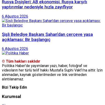
Rusya Dışişleri: AB ekonomisi, Rusya karşıtı
yaptırımlar nedeniyle hızla zayıflıyor
6 Ağustos 2026
Şişli Belediye Başkanı Şahan’dan çerçeve yasa
açıklaması: Bir başlangıç
6 Ağustos 2026
© Tüm hakları saklıdır
Politika Haber'de yayımlanan yazı, haber, fotoğraf ve
videoların her türlü telif hakkı Mustafa Suphi Vakfı'na aittir. İzin
alınmadan, kaynak gösterilmeden ve link verilmeden
alıntılanamaz.
Bizi Takip Edin
Kurumsal