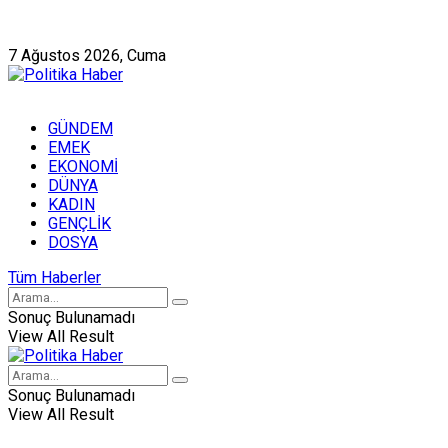
Künye
Hakkımızda
7 Ağustos 2026, Cuma
GÜNDEM
EMEK
EKONOMİ
DÜNYA
KADIN
GENÇLİK
DOSYA
Tüm Haberler
Sonuç Bulunamadı
View All Result
Sonuç Bulunamadı
View All Result