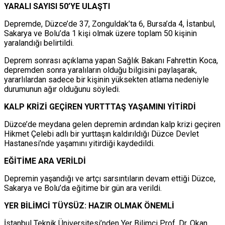
YARALI SAYISI 50’YE ULAŞTI
Depremde, Düzce’de 37, Zonguldak’ta 6, Bursa’da 4, İstanbul,
Sakarya ve Bolu’da 1 kişi olmak üzere toplam 50 kişinin
yaralandığı belirtildi.
Deprem sonrası açıklama yapan Sağlık Bakanı Fahrettin Koca,
depremden sonra yaralıların olduğu bilgisini paylaşarak,
yararlılardan sadece bir kişinin yüksekten atlama nedeniyle
durumunun ağır olduğunu söyledi.
KALP KRİZİ GEÇİREN YURTTTAŞ YAŞAMINI YİTİRDİ
Düzce’de meydana gelen depremin ardından kalp krizi geçiren
Hikmet Çelebi adlı bir yurttaşın kaldırıldığı Düzce Devlet
Hastanesi’nde yaşamını yitirdiği kaydedildi.
EĞİTİME ARA VERİLDİ
Depremin yaşandığı ve artçı sarsıntıların devam ettiği Düzce,
Sakarya ve Bolu’da eğitime bir gün ara verildi.
YER BİLİMCİ TÜYSÜZ: HAZIR OLMAK ÖNEMLİ
İstanbul Teknik Üniversitesi’nden Yer Bilimci Prof. Dr. Okan