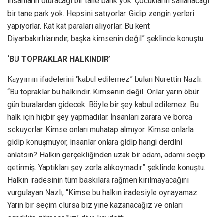
insanların oturacağı bir tane bank yok. Çocukların sallanacağı
bir tane park yok. Hepsini satıyorlar. Gidip zengin yerleri
yapıyorlar. Kat kat paraları alıyorlar. Bu kent
Diyarbakırlılarındır, başka kimsenin değil” şeklinde konuştu.
‘BU TOPRAKLAR HALKINDIR’
Kayyımın ifadelerini “kabul edilemez” bulan Nurettin Nazlı,
“Bu topraklar bu halkındır. Kimsenin değil. Onlar yarın öbür
gün buralardan gidecek. Böyle bir şey kabul edilemez. Bu
halk için hiçbir şey yapmadılar. İnsanları zarara ve borca
sokuyorlar. Kimse onları muhatap almıyor. Kimse onlarla
gidip konuşmuyor, insanlar onlara gidip hangi derdini
anlatsın? Halkın gerçekliğinden uzak bir adam, adamı seçip
getirmiş. Yaptıkları şey zorla alıkoymadır” şeklinde konuştu.
Halkın iradesinin tüm baskılara rağmen kırılmayacağını
vurgulayan Nazlı, “Kimse bu halkın iradesiyle oynayamaz.
Yarın bir seçim olursa biz yine kazanacağız ve onları