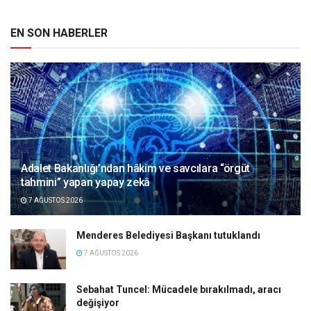
EN SON HABERLER
Adalet Bakanlığı’ndan hâkim ve savcılara “örgüt
tahmini” yapan yapay zekâ
7 AĞUSTOS 2026
Menderes Belediyesi Başkanı tutuklandı
7 AĞUSTOS 2026
Sebahat Tuncel: Mücadele bırakılmadı, aracı
değişiyor