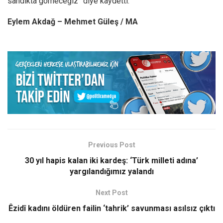
sandıkta gömeceğiz” diye kaydetti.
Eylem Akdağ – Mehmet Güleş / MA
Previous Post
30 yıl hapis kalan iki kardeş: ‘Türk milleti adına’
yargılandığımız yalandı
Next Post
Êzidî kadını öldüren failin ‘tahrik’ savunması asılsız çıktı