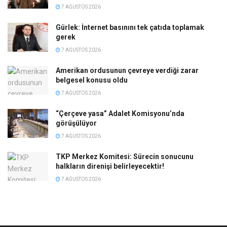
7 AĞUSTOS 2026
Gürlek: İnternet basınını tek çatıda toplamak
gerek
7 AĞUSTOS 2026
Amerikan ordusunun çevreye verdiği zarar
belgesel konusu oldu
7 AĞUSTOS 2026
“Çerçeve yasa” Adalet Komisyonu’nda
görüşülüyor
7 AĞUSTOS 2026
TKP Merkez Komitesi: Sürecin sonucunu
halkların direnişi belirleyecektir!
7 AĞUSTOS 2026