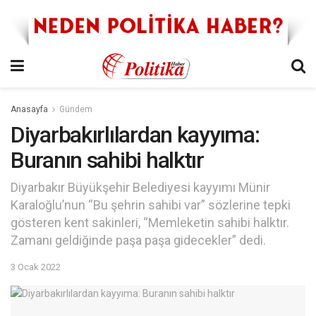
Anasayfa
Gündem
Diyarbakırlılardan kayyıma:
Buranın sahibi halktır
Diyarbakır Büyükşehir Belediyesi kayyımı Münir
Karaloğlu’nun “Bu şehrin sahibi var” sözlerine tepki
gösteren kent sakinleri, “Memleketin sahibi halktır.
Zamanı geldiğinde paşa paşa gidecekler” dedi.
3 Ocak 2022