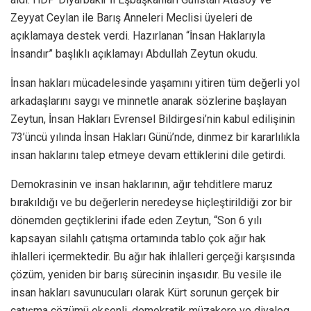
Zeyyat Ceylan ile Barış Anneleri Meclisi üyeleri de
açıklamaya destek verdi. Hazırlanan “İnsan Haklarıyla
İnsandır” başlıklı açıklamayı Abdullah Zeytun okudu.
İnsan hakları mücadelesinde yaşamını yitiren tüm değerli yol
arkadaşlarını saygı ve minnetle anarak sözlerine başlayan
Zeytun, İnsan Hakları Evrensel Bildirgesi’nin kabul edilişinin
73’üncü yılında İnsan Hakları Günü’nde, dinmez bir kararlılıkla
insan haklarını talep etmeye devam ettiklerini dile getirdi.
Demokrasinin ve insan haklarının, ağır tehditlere maruz
bırakıldığı ve bu değerlerin neredeyse hiçleştirildiği zor bir
dönemden geçtiklerini ifade eden Zeytun, “Son 6 yılı
kapsayan silahlı çatışma ortamında tablo çok ağır hak
ihlalleri içermektedir. Bu ağır hak ihlalleri gerçeği karşısında
çözüm, yeniden bir barış sürecinin inşasıdır. Bu vesile ile
insan hakları savunucuları olarak Kürt sorunun gerçek bir
çatışma çözümü eksenli, demokratik müzakere ve diyalog