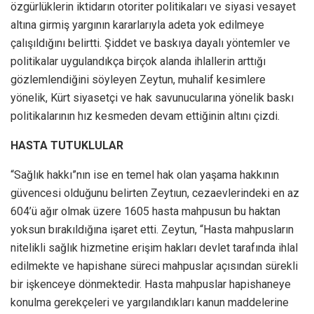
özgürlüklerin iktidarın otoriter politikaları ve siyasi vesayet
altına girmiş yargının kararlarıyla adeta yok edilmeye
çalışıldığını belirtti. Şiddet ve baskıya dayalı yöntemler ve
politikalar uygulandıkça birçok alanda ihlallerin arttığı
gözlemlendiğini söyleyen Zeytun, muhalif kesimlere
yönelik, Kürt siyasetçi ve hak savunucularına yönelik baskı
politikalarının hız kesmeden devam ettiğinin altını çizdi.
HASTA TUTUKLULAR
“Sağlık hakkı”nın ise en temel hak olan yaşama hakkının
güvencesi olduğunu belirten Zeytıun, cezaevlerindeki en az
604’ü ağır olmak üzere 1605 hasta mahpusun bu haktan
yoksun bırakıldığına işaret etti. Zeytun, “Hasta mahpusların
nitelikli sağlık hizmetine erişim hakları devlet tarafında ihlal
edilmekte ve hapishane süreci mahpuslar açısından sürekli
bir işkenceye dönmektedir. Hasta mahpuslar hapishaneye
konulma gerekçeleri ve yargılandıkları kanun maddelerine