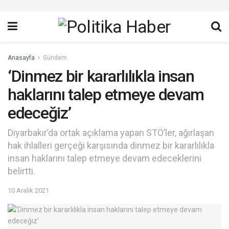
Anasayfa
Gündem
‘Dinmez bir kararlılıkla insan
haklarını talep etmeye devam
edeceğiz’
Diyarbakır’da ortak açıklama yapan STÖ’ler, ağırlaşan
hak ihlalleri gerçeği karşısında dinmez bir kararlılıkla
insan haklarını talep etmeye devam edeceklerini
belirtti.
10 Aralık 2021