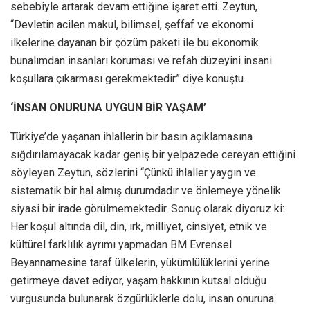
sebebiyle artarak devam ettiğine işaret etti. Zeytun,
“Devletin acilen makul, bilimsel, şeffaf ve ekonomi
ilkelerine dayanan bir çözüm paketi ile bu ekonomik
bunalımdan insanları koruması ve refah düzeyini insani
koşullara çıkarması gerekmektedir” diye konuştu.
‘İNSAN ONURUNA UYGUN BİR YAŞAM’
Türkiye’de yaşanan ihlallerin bir basın açıklamasına
sığdırılamayacak kadar geniş bir yelpazede cereyan ettiğini
söyleyen Zeytun, sözlerini “Çünkü ihlaller yaygın ve
sistematik bir hal almış durumdadır ve önlemeye yönelik
siyasi bir irade görülmemektedir. Sonuç olarak diyoruz ki:
Her koşul altında dil, din, ırk, milliyet, cinsiyet, etnik ve
kültürel farklılık ayrımı yapmadan BM Evrensel
Beyannamesine taraf ülkelerin, yükümlülüklerini yerine
getirmeye davet ediyor, yaşam hakkının kutsal olduğu
vurgusunda bulunarak özgürlüklerle dolu, insan onuruna