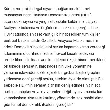
Kürt meselesinin legal siyaset bağlamındaki temel
muhataplarından Halkların Demokratik Partisi (HDP)
üzerindeki siyasi ve yargısal baskılar kaldırılmalı, siyasi
faaliyette bulunma ve örgütlenme hakkının gereği olarak,
HDP çatısında siyaset yaptığı için hapsedilen tüm kişiler
serbest bırakılmalıdır. Özellikle Anayasa Mahkemesinin
adeta Demokles’in kılıcı gibi her an kapatma kararı vereceği
izleniminin giderilmesi adına mevcut kapatma davası
reddedilmelidir. İnsanların kendilerini özgür hissetmedikleri
bir ülkede siyasetin, halk iradesinin ülke yönetimine
yansıma işlevinden uzaklaşarak bir grubun başka grupları
yıldırmaya dönüşeceği açıktır, nitekim öyle de olmuştur. Bu
sebeple HDP’nin siyaset alanının genişletilmesi yalnızca
parti mensupları veya oy verenleri değil, aynı zamanda tüm
vatandaşların siyasete katılma, yönetimde söz sahibi olma
gibi temel demokratik ilkelerin gereğidir.”