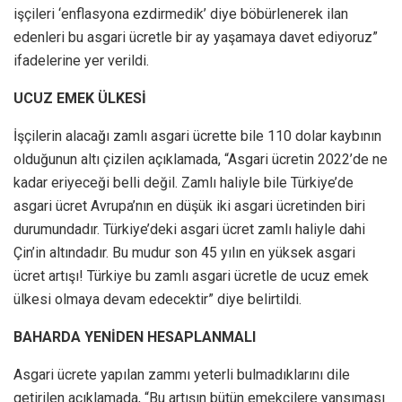
işçileri ‘enflasyona ezdirmedik’ diye böbürlenerek ilan
edenleri bu asgari ücretle bir ay yaşamaya davet ediyoruz”
ifadelerine yer verildi.
UCUZ EMEK ÜLKESİ
İşçilerin alacağı zamlı asgari ücrette bile 110 dolar kaybının
olduğunun altı çizilen açıklamada, “Asgari ücretin 2022’de ne
kadar eriyeceği belli değil. Zamlı haliyle bile Türkiye’de
asgari ücret Avrupa’nın en düşük iki asgari ücretinden biri
durumundadır. Türkiye’deki asgari ücret zamlı haliyle dahi
Çin’in altındadır. Bu mudur son 45 yılın en yüksek asgari
ücret artışı! Türkiye bu zamlı asgari ücretle de ucuz emek
ülkesi olmaya devam edecektir” diye belirtildi.
BAHARDA YENİDEN HESAPLANMALI
Asgari ücrete yapılan zammı yeterli bulmadıklarını dile
getirilen açıklamada, “Bu artışın bütün emekçilere yansıması