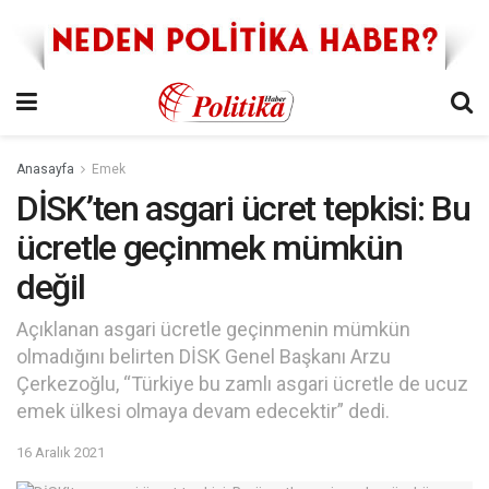
Anasayfa
Emek
DİSK’ten asgari ücret tepkisi: Bu
ücretle geçinmek mümkün
değil
Açıklanan asgari ücretle geçinmenin mümkün
olmadığını belirten DİSK Genel Başkanı Arzu
Çerkezoğlu, “Türkiye bu zamlı asgari ücretle de ucuz
emek ülkesi olmaya devam edecektir” dedi.
16 Aralık 2021