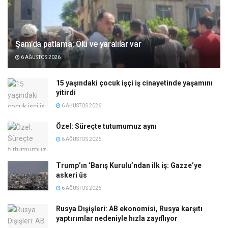
Şam’da patlama: Ölü ve yaralılar var
6 AĞUSTOS 2026
15 yaşındaki çocuk işçi iş cinayetinde yaşamını
yitirdi
6 AĞUSTOS 2026
Özel: Süreçte tutumumuz aynı
6 AĞUSTOS 2026
Trump’ın ‘Barış Kurulu’ndan ilk iş: Gazze’ye
askeri üs
6 AĞUSTOS 2026
Rusya Dışişleri: AB ekonomisi, Rusya karşıtı
yaptırımlar nedeniyle hızla zayıflıyor