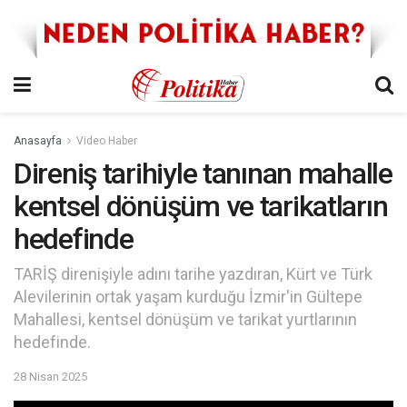
Anasayfa
Video Haber
Direniş tarihiyle tanınan mahalle
kentsel dönüşüm ve tarikatların
hedefinde
TARİŞ direnişiyle adını tarihe yazdıran, Kürt ve Türk
Alevilerinin ortak yaşam kurduğu İzmir'in Gültepe
Mahallesi, kentsel dönüşüm ve tarikat yurtlarının
hedefinde.
28 Nisan 2025