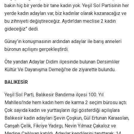
bakın hiç bir yerde bir tane kadın yok. Yeşil Sol Partisinin her
yerde kadın adayları var, biz kadınlar olarak kazanacağız ve
bu zihniyeti değiştireceğiz. Aydın’dan meclise 2 kadın
gideceğiz” dedi.
Günay’ın konuşmasının ardından adaylar ile barış anneleri
büronun açılışını gerçekleştirdi.
Öte yandan Adaylar Didim ilçesinde bulunan Dersimliler
Kültür Ve Dayanışma Derneği’ne de ziyarette bulundu.
BALIKESİR
Yeşil Sol Parti, Balıkesir Bandırma ilçesi 100. Yıl
Mahllesi’nde hem kadın hem de karma 2 seçim bürosu açtı.
Çok sayıda kadın ve yurttaşların ilgi gösterdiği açılışlara
Balıkesir kadın adayları Şevin Çoşkun, Gül Ertunan Karaaslan,
Canşah Çelik, Fikriye Yadırgı, Nevin Yılmaz Çakaloz ve
Medine Çağlıyan katıldı. Adaylar kendilerini tanıttarak, 14