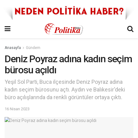
Anasayfa
Gündem
Deniz Poyraz adına kadın seçim
bürosu açıldı
Yeşil Sol Parti, Buca ilçesinde Deniz Poyraz adına
kadın seçim bürosunu açtı. Aydın ve Balıkesir'deki
büro açılışlarında da renkli görüntüler ortaya çıktı.
16 Nisan 2023