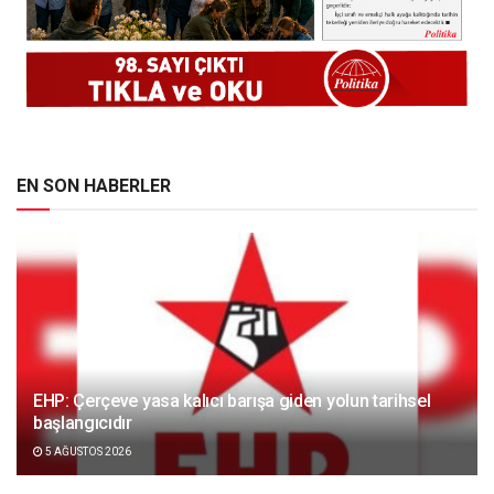
EN SON HABERLER
EHP: Çerçeve yasa kalıcı barışa giden yolun tarihsel
başlangıcıdır
5 AĞUSTOS 2026