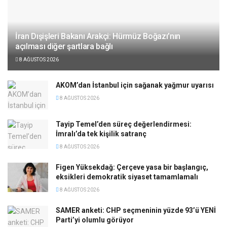
İran Dışişleri Bakanı Arakçi: Hürmüz Boğazı’nın
açılması diğer şartlara bağlı
8 AĞUSTOS 2026
AKOM’dan İstanbul için sağanak yağmur uyarısı
8 AĞUSTOS 2026
Tayip Temel’den süreç değerlendirmesi:
İmralı’da tek kişilik satranç
8 AĞUSTOS 2026
Figen Yüksekdağ: Çerçeve yasa bir başlangıç,
eksikleri demokratik siyaset tamamlamalı
8 AĞUSTOS 2026
SAMER anketi: CHP seçmeninin yüzde 93’ü YENİ
Parti’yi olumlu görüyor