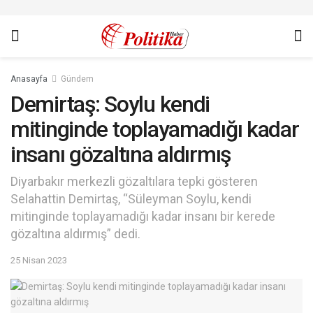
Anasayfa
Gündem
Demirtaş: Soylu kendi
mitinginde toplayamadığı kadar
insanı gözaltına aldırmış
Diyarbakır merkezli gözaltılara tepki gösteren
Selahattin Demirtaş, “Süleyman Soylu, kendi
mitinginde toplayamadığı kadar insanı bir kerede
gözaltına aldırmış” dedi.
25 Nisan 2023