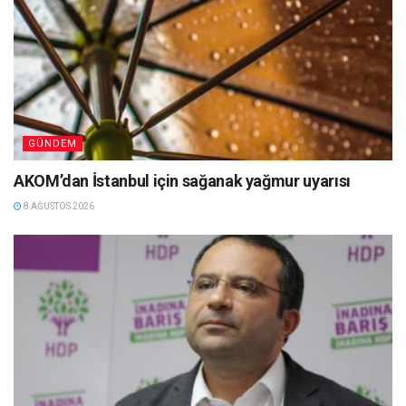
GÜNDEM
AKOM’dan İstanbul için sağanak yağmur uyarısı
8 AĞUSTOS 2026