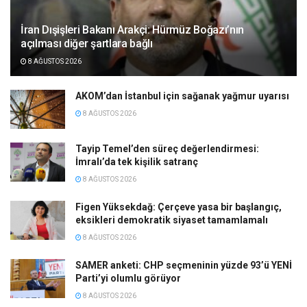
İran Dışişleri Bakanı Arakçi: Hürmüz Boğazı’nın
açılması diğer şartlara bağlı
8 AĞUSTOS 2026
AKOM’dan İstanbul için sağanak yağmur uyarısı
8 AĞUSTOS 2026
Tayip Temel’den süreç değerlendirmesi:
İmralı’da tek kişilik satranç
8 AĞUSTOS 2026
Figen Yüksekdağ: Çerçeve yasa bir başlangıç,
eksikleri demokratik siyaset tamamlamalı
8 AĞUSTOS 2026
SAMER anketi: CHP seçmeninin yüzde 93’ü YENİ
Parti’yi olumlu görüyor
8 AĞUSTOS 2026