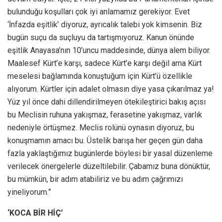
bulunduğu koşulları çok iyi anlamamız gerekiyor. Evet
‘İnfazda eşitlik’ diyoruz, ayrıcalık talebi yok kimsenin. Biz
bugün suçu da suçluyu da tartışmıyoruz. Kanun önünde
eşitlik Anayasa’nın 10’uncu maddesinde, dünya alem biliyor.
Maalesef Kürt’e karşı, sadece Kürt’e karşı değil ama Kürt
meselesi bağlamında konuştuğum için Kürt’ü özellikle
alıyorum. Kürtler için adalet olmasın diye yasa çıkarılmaz ya!
Yüz yıl önce dahi dillendirilmeyen ötekileştirici bakış açısı
bu Meclisin ruhuna yakışmaz, ferasetine yakışmaz, varlık
nedeniyle örtüşmez. Meclis rolünü oynasın diyoruz, bu
konuşmamın amacı bu. Üstelik barışa her geçen gün daha
fazla yaklaştığımız bugünlerde böylesi bir yasal düzenleme
verilecek önergelerle düzeltilebilir. Çabamız buna dönüktür,
bu mümkün, bir adım atabiliriz ve bu adım çağrımızı
yineliyorum.”
‘KOCA BİR HİÇ’