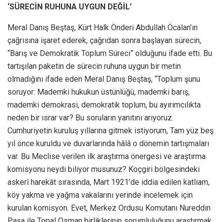
‘SÜRECİN RUHUNA UYGUN DEĞİL’
Meral Danış Beştaş, Kürt Halk Önderi Abdullah Öcalan’ın
çağrısına işaret ederek, çağrıdan sonra başlayan sürecin,
“Barış ve Demokratik Toplum Süreci” olduğunu ifade etti. Bu
tartışılan paketin de sürecin ruhuna uygun bir metin
olmadığını ifade eden Meral Danış Beştaş, “Toplum şunu
soruyor: Mademki hukukun üstünlüğü, mademki barış,
mademki demokrasi, demokratik toplum, bu ayırımcılıkta
neden bir ısrar var? Bu soruların yanıtını arıyoruz.
Cumhuriyetin kuruluş yıllarına gitmek istiyorum, Tam yüz beş
yıl önce kuruldu ve duvarlarında hâlâ o dönemin tartışmaları
var. Bu Meclise verilen ilk araştırma önergesi ve araştırma
komisyonu neydi biliyor musunuz? Koçgiri bölgesindeki
askerî harekât sırasında, Mart 1921’de iddia edilen katliam,
köy yakma ve yağma vakalarını yerinde incelemek için
kurulan komisyon. Evet, Merkez Ordusu Komutanı Nureddin
Paşa ile Topal Osman birliklerinin sorumluluğunu araştırmak