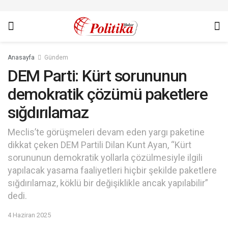
Anasayfa
Gündem
DEM Parti: Kürt sorununun
demokratik çözümü paketlere
sığdırılamaz
Meclis’te görüşmeleri devam eden yargı paketine
dikkat çeken DEM Partili Dilan Kunt Ayan, “Kürt
sorununun demokratik yollarla çözülmesiyle ilgili
yapılacak yasama faaliyetleri hiçbir şekilde paketlere
sığdırılamaz, köklü bir değişiklikle ancak yapılabilir”
dedi.
4 Haziran 2025