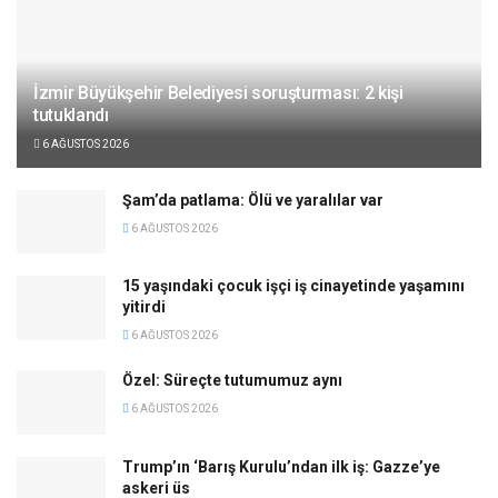
İzmir Büyükşehir Belediyesi soruşturması: 2 kişi
tutuklandı
6 AĞUSTOS 2026
Şam’da patlama: Ölü ve yaralılar var
6 AĞUSTOS 2026
15 yaşındaki çocuk işçi iş cinayetinde yaşamını
yitirdi
6 AĞUSTOS 2026
Özel: Süreçte tutumumuz aynı
6 AĞUSTOS 2026
Trump’ın ‘Barış Kurulu’ndan ilk iş: Gazze’ye
askeri üs