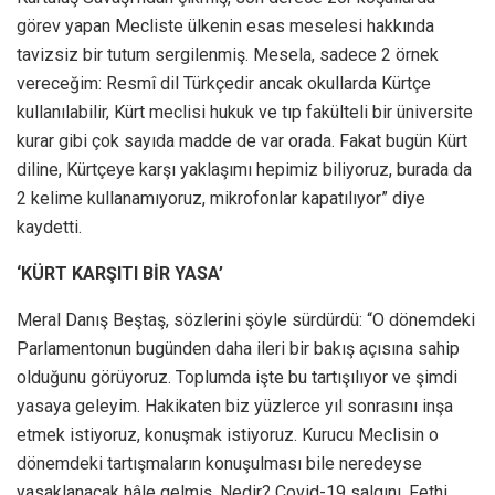
görev yapan Mecliste ülkenin esas meselesi hakkında
tavizsiz bir tutum sergilenmiş. Mesela, sadece 2 örnek
vereceğim: Resmî dil Türkçedir ancak okullarda Kürtçe
kullanılabilir, Kürt meclisi hukuk ve tıp fakülteli bir üniversite
kurar gibi çok sayıda madde de var orada. Fakat bugün Kürt
diline, Kürtçeye karşı yaklaşımı hepimiz biliyoruz, burada da
2 kelime kullanamıyoruz, mikrofonlar kapatılıyor” diye
kaydetti.
‘KÜRT KARŞITI BİR YASA’
Meral Danış Beştaş, sözlerini şöyle sürdürdü: “O dönemdeki
Parlamentonun bugünden daha ileri bir bakış açısına sahip
olduğunu görüyoruz. Toplumda işte bu tartışılıyor ve şimdi
yasaya geleyim. Hakikaten biz yüzlerce yıl sonrasını inşa
etmek istiyoruz, konuşmak istiyoruz. Kurucu Meclisin o
dönemdeki tartışmaların konuşulması bile neredeyse
yasaklanacak hâle gelmiş. Nedir? Covid-19 salgını, Fethi