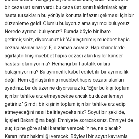
bir ceza üst sınırı vardı, bu ceza üst sınırı kaldırılarak ağır
hasta tutsakların bu yönüyle konutta infazını çekmesi için bir
düzenleme geldi. Olumlu buluyoruz ama ayrımcı buluyoruz.
Nerede ayrımcı buluyoruz? Burada böyle bir ibare
getirmişsiniz, diyorsunuz ki: ‘Ağırlaştırılmış müebbet hapis
cezası alanlar hariç.’ E, o zaman sorarız: Hapishanelerde
ağırlaştırılmış müebbet hapis cezası alan kişiler kanser
hastası olamıyor mu? Herhangi bir hastalık onlara
bulaşmıyor mu? Bu ayrımcılık kabul edilebilir bir ayrımcılık
değil. Hem ağırlaştırılmış müebbet hapis cezası alanları
ayırdınız, bir de üzerine diyorsunuz ki: ‘Eğer bu kişi toplum
için bir tehlike arz etmeyecekse ancak bu düzenlemeyi
getiririz.’ Şimdi, bir kişinin toplum için bir tehlike arz edip
etmeyeceğini nasıl belirleyeceksiniz? Soyut bir şekilde,
İçişleri Bakanlığına bağlı Emniyete soracaksınız, Emniyet de
suç tipine göre afaki kararlar verecek. Yine, ne olacak?
Kararı infaz hakimliği verecek. Böylesi bir soyut kavramla