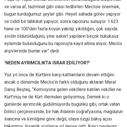
ve varsa af, tazminat gibi olası tedbirleri Meclise önermek,
bugün kurduğumuz şeyler gibi. Heyet sahada görev yapıyor
ve ciddi bir tahkikat yapıyor, sonra raporunu sunuyor. 1.623
hane ve 100’den fazla köyün yakılıp yıkıldığını, çok sayıda
sivilin öldürüldüğünü, yine askerî yapıların birçok hukuksuz
eylemde bulunduğunu bu raporuyla kayıt altına alıyor; Meclis
arşivlerinde bunlar var” dedi.
‘NEDEN AYRIMCILIKTA ISRAR EDİLİYOR?’
Yüz yıl önce de Kürtlere karşı katliamların devam ettiğini
ancak o dönemde Meclis’in farklı olduğunu aktaran Meral
Danış Beştaş, “Komisyona gelen vekillere katılan vekiller ne
Kürt’müş ne de Kürt illerinden geliyormuş. Demek ki o
günlerde ayrımcılık güdülmüyordu bugünkü gibi, ortak vatan
bilinci çerçevesinde, bir hak ihlalinin coğrafyasına, mağdurun
inancına ve kimliğine göre değil, olaya özgü bakış açısı
hâkimmiş. İnsanlık yüzlerce yıl ileriye gitti. İkinci paylaşım