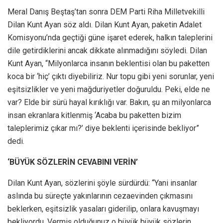
Meral Danış Beştaş’tan sonra DEM Parti Riha Milletvekilli
Dilan Kunt Ayan söz aldı. Dilan Kunt Ayan, paketin Adalet
Komisyonu’nda geçtiği güne işaret ederek, halkın taleplerini
dile getirdiklerini ancak dikkate alınmadığını söyledi. Dilan
Kunt Ayan, “Milyonlarca insanın beklentisi olan bu paketten
koca bir ‘hiç’ çıktı diyebiliriz. Nur topu gibi yeni sorunlar, yeni
eşitsizlikler ve yeni mağduriyetler doğuruldu. Peki, elde ne
var? Elde bir sürü hayal kırıklığı var. Bakın, şu an milyonlarca
insan ekranlara kitlenmiş ‘Acaba bu paketten bizim
taleplerimiz çıkar mı?’ diye beklenti içerisinde bekliyor”
dedi.
‘BÜYÜK SÖZLERİN CEVABINI VERİN’
Dilan Kunt Ayan, sözlerini şöyle sürdürdü: “Yani insanlar
aslında bu süreçte yakınlarının cezaevinden çıkmasını
beklerken, eşitsizlik yasaları giderilip, onlara kavuşmayı
bekliyordu. Vermiş olduğunuz o büyük büyük sözlerin,