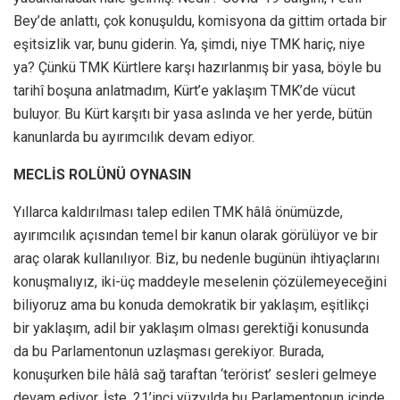
Bey’de anlattı, çok konuşuldu, komisyona da gittim ortada bir
eşitsizlik var, bunu giderin. Ya, şimdi, niye TMK hariç, niye
ya? Çünkü TMK Kürtlere karşı hazırlanmış bir yasa, böyle bu
tarihî boşuna anlatmadım, Kürt’e yaklaşım TMK’de vücut
buluyor. Bu Kürt karşıtı bir yasa aslında ve her yerde, bütün
kanunlarda bu ayırımcılık devam ediyor.
MECLİS ROLÜNÜ OYNASIN
Yıllarca kaldırılması talep edilen TMK hâlâ önümüzde,
ayırımcılık açısından temel bir kanun olarak görülüyor ve bir
araç olarak kullanılıyor. Biz, bu nedenle bugünün ihtiyaçlarını
konuşmalıyız, iki-üç maddeyle meselenin çözülemeyeceğini
biliyoruz ama bu konuda demokratik bir yaklaşım, eşitlikçi
bir yaklaşım, adil bir yaklaşım olması gerektiği konusunda
da bu Parlamentonun uzlaşması gerekiyor. Burada,
konuşurken bile hâlâ sağ taraftan ‘terörist’ sesleri gelmeye
devam ediyor. İşte, 21’inci yüzyılda bu Parlamentonun içinde