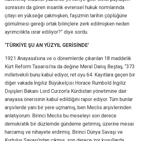
sonrasını da gören insanlık evrensel hukuk normlarında
çıtayı en yükseğe çakmışken, faşizmin tarihin çöplüğüne
gömülmesi gereği ortak bilinçlere zerk edilmişken neden
ayrımcılıkta ısrar ediliyor?” diye sordu.
‘TÜRKİYE ŞU AN YÜZYIL GERİSİNDE’
1921 Anayasa’sına ve o dönemlerde çıkarılan 18 maddelik
Kürt Reform Tasarısı’na da değine Meral Danış Beştaş, “373
milletvekili bunu kabul ediyor, ret oyu 64. Kayıtlara geçen bir
diğer vakada İngiliz Büyükelçisi Horace Rumbold İngiliz
Dışişleri Bakanı Lord Curzon’a Kürdistan yönetimine dair
anayasa önerisinin kabul edildiğini rapor ediyor. Tüm bunlar
arşivlerde yani bir yere uçmamış, ben Meclis arşivlerinden
anlatıyorum. Birinci Meclis bu meseleyi son derece
demokratik bir düzlemde gündeme getirmiş, üzerine mesai
harcamış ve nihayete erdirmiş. Birinci Dünya Savaşı ve
Kurtuluş Savaşı’ndan çıkmış, son derece zor koşullarda