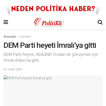
Anasayfa
Gündem
DEM Parti heyeti İmralı’ya gitti
DEM Parti heyeti, Abdullah Öcalan ile görüşmek için
İmralı Adası'na gitti.
22 Ocak 2025