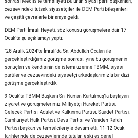
sonrası Meclis’te temsiliyeti bulunan siyasi parti başkanları,
cezaevindeki tutsak siyasetçiler ile DEM Parti bileşenleri
ve çeşitli çevrelerle bir araya geldi.
DEM Parti İmralı Heyeti, söz konusu görüşmelere dair 17
Ocak’ta şu açıklamayı yaptı:
“28 Aralık 2024’te İmralı’da Sn. Abdullah Öcalan ile
gerçekleştirdiğimiz görüşme sonrası, yine bu görüşmenin
sonuçları ve kendisinin de istemi üzerine TBMM, siyasi
partiler ve cezaevindeki siyasetçi arkadaşlarımızla bir dizi
görüşme gerçekleştirdik.
3 Ocak’ta TBMM Başkanı Sn. Numan Kurtulmuş’la başlayan
ziyaret ve görüşmelerimiz Milliyetçi Hareket Partisi,
Gelecek Partisi, Adalet ve Kalkınma Partisi, Saadet Partisi,
Cumhuriyet Halk Partisi, Deva Partisi ve Yeniden Refah
Partisi başkan ve temsilcileriyle devam etti. 11-12 Ocak
tarihlerinde de cezaevlerinde tutulan eski eş genel