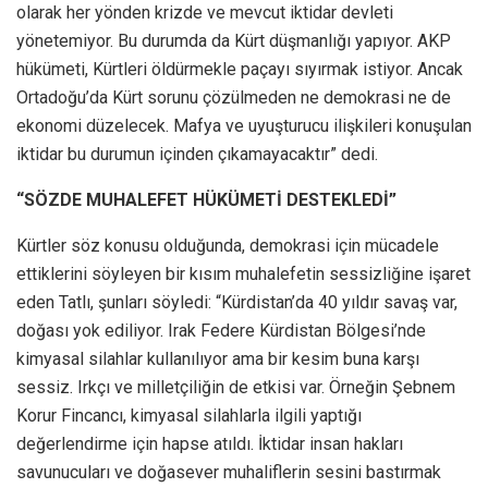
olarak her yönden krizde ve mevcut iktidar devleti
yönetemiyor. Bu durumda da Kürt düşmanlığı yapıyor. AKP
hükümeti, Kürtleri öldürmekle paçayı sıyırmak istiyor. Ancak
Ortadoğu’da Kürt sorunu çözülmeden ne demokrasi ne de
ekonomi düzelecek. Mafya ve uyuşturucu ilişkileri konuşulan
iktidar bu durumun içinden çıkamayacaktır” dedi.
“SÖZDE MUHALEFET HÜKÜMETİ DESTEKLEDİ”
Kürtler söz konusu olduğunda, demokrasi için mücadele
ettiklerini söyleyen bir kısım muhalefetin sessizliğine işaret
eden Tatlı, şunları söyledi: “Kürdistan’da 40 yıldır savaş var,
doğası yok ediliyor. Irak Federe Kürdistan Bölgesi’nde
kimyasal silahlar kullanılıyor ama bir kesim buna karşı
sessiz. Irkçı ve milletçiliğin de etkisi var. Örneğin Şebnem
Korur Fincancı, kimyasal silahlarla ilgili yaptığı
değerlendirme için hapse atıldı. İktidar insan hakları
savunucuları ve doğasever muhaliflerin sesini bastırmak