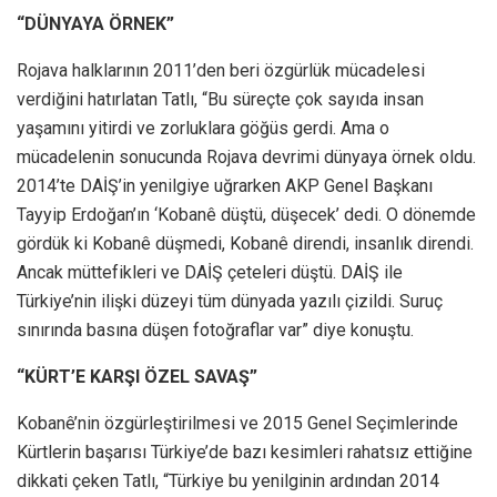
“DÜNYAYA ÖRNEK”
Rojava halklarının 2011’den beri özgürlük mücadelesi
verdiğini hatırlatan Tatlı, “Bu süreçte çok sayıda insan
yaşamını yitirdi ve zorluklara göğüs gerdi. Ama o
mücadelenin sonucunda Rojava devrimi dünyaya örnek oldu.
2014’te DAİŞ’in yenilgiye uğrarken AKP Genel Başkanı
Tayyip Erdoğan’ın ‘Kobanê düştü, düşecek’ dedi. O dönemde
gördük ki Kobanê düşmedi, Kobanê direndi, insanlık direndi.
Ancak müttefikleri ve DAİŞ çeteleri düştü. DAİŞ ile
Türkiye’nin ilişki düzeyi tüm dünyada yazılı çizildi. Suruç
sınırında basına düşen fotoğraflar var” diye konuştu.
“KÜRT’E KARŞI ÖZEL SAVAŞ”
Kobanê’nin özgürleştirilmesi ve 2015 Genel Seçimlerinde
Kürtlerin başarısı Türkiye’de bazı kesimleri rahatsız ettiğine
dikkati çeken Tatlı, “Türkiye bu yenilginin ardından 2014