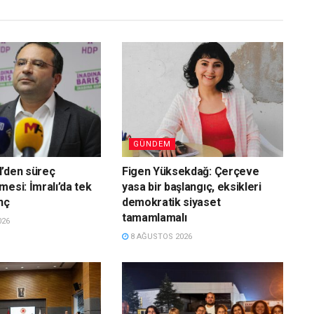
GÜNDEM
l’den süreç
Figen Yüksekdağ: Çerçeve
mesi: İmralı’da tek
yasa bir başlangıç, eksikleri
nç
demokratik siyaset
tamamlamalı
026
8 AĞUSTOS 2026