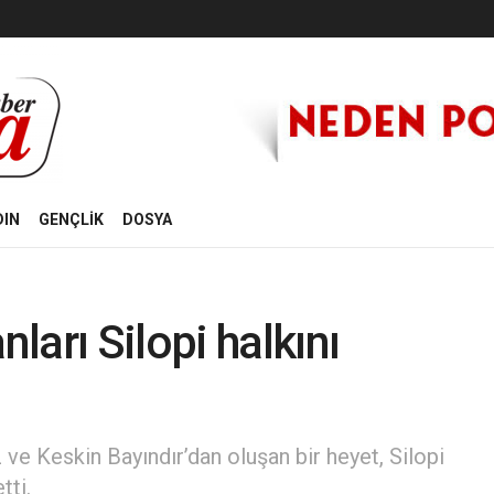
DIN
GENÇLİK
DOSYA
arı Silopi halkını
ve Keskin Bayındır’dan oluşan bir heyet, Silopi
tti.