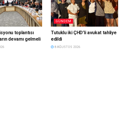
GÜNDEM
syonu toplantısı
Tutuklu iki ÇHD’li avukat tahliye
ların devamı gelmeli
edildi
026
8 AĞUSTOS 2026