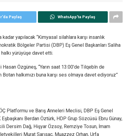
er'da Paylaş
WhatsApp'ta Paylaş
a kadar yapılacak “Kimyasal silahlara karşı insanlık
mokratik Bölgeler Partisi (DBP) Eş Genel Başkanları Saliha
 halkı yürüyüşe davet etti.
i Hasan Özgüneş, “Yarın saat 13:00’de Tilqebîn de
n Botan halkımızı buna karşı ses olmaya davet ediyoruz”
 Platformu ve Barış Anneleri Meclisi, DBP Eş Genel
TK Eşbaşkanı Berdan Öztürk, HDP Grup Sözcüsü Ebru Günay,
vekili Dersim Dağ, Hişyar Özsoy, Remziye Tosun, İmam
lletvekilleri Murat Sarısaç, Muazzez Orhan, Urfa