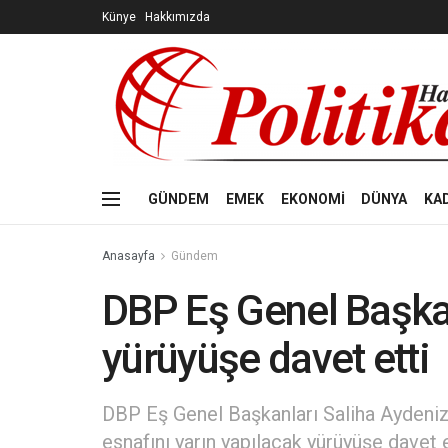
Künye
Hakkımızda
GÜNDEM
EMEK
EKONOMİ
DÜNYA
KA
Anasayfa
Gündem
DBP Eş Genel Başkanl
yürüyüşe davet etti
DBP Eş Genel Başkanları Saliha Aydeniz 
esnafını yarın yapılacak yürüyüşe davet e