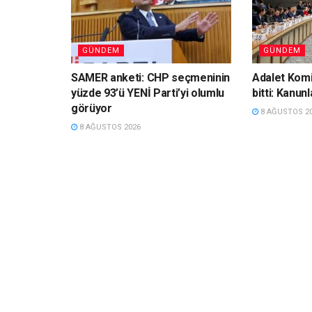
GÜNDEM
GÜNDEM
SAMER anketi: CHP seçmeninin
Adalet Komi
yüzde 93’ü YENİ Parti’yi olumlu
bitti: Kanun
görüyor
8 AĞUSTOS 2
8 AĞUSTOS 2026