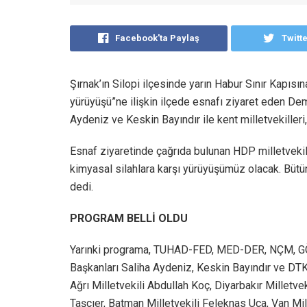
Facebook'ta Paylaş
Twitt
Şırnak’ın Silopi ilçesinde yarın Habur Sınır Kapısın
yürüyüşü”ne ilişkin ilçede esnafı ziyaret eden De
Aydeniz ve Keskin Bayındır ile kent milletvekilleri,
Esnaf ziyaretinde çağrıda bulunan HDP milletvekil
kimyasal silahlara karşı yürüyüşümüz olacak. Bütü
dedi.
PROGRAM BELLİ OLDU
Yarınki programa, TUHAD-FED, MED-DER, NÇM, GÖÇ
Başkanları Saliha Aydeniz, Keskin Bayındır ve D
Ağrı Milletvekili Abdullah Koç, Diyarbakır Millet
Taşçıer, Batman Milletvekili Feleknas Uca, Van Mi