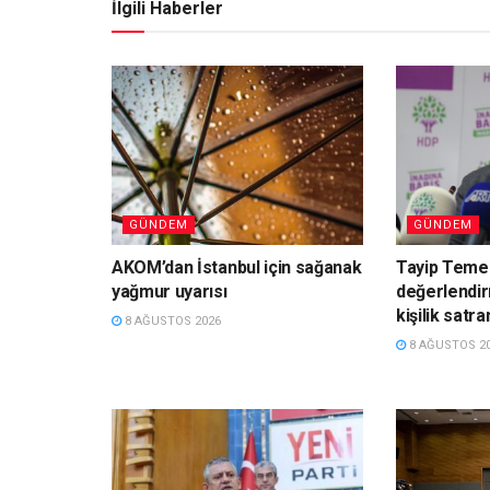
İlgili Haberler
GÜNDEM
GÜNDEM
AKOM’dan İstanbul için sağanak
Tayip Teme
yağmur uyarısı
değerlendir
kişilik satra
8 AĞUSTOS 2026
8 AĞUSTOS 2