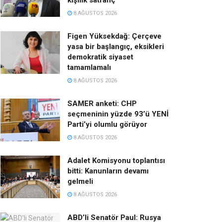
kişilik satranç
8 AĞUSTOS 2026
Figen Yüksekdağ: Çerçeve
yasa bir başlangıç, eksikleri
demokratik siyaset
tamamlamalı
8 AĞUSTOS 2026
SAMER anketi: CHP
seçmeninin yüzde 93’ü YENİ
Parti’yi olumlu görüyor
8 AĞUSTOS 2026
Adalet Komisyonu toplantısı
bitti: Kanunların devamı
gelmeli
8 AĞUSTOS 2026
ABD’li Senatör Paul: Rusya