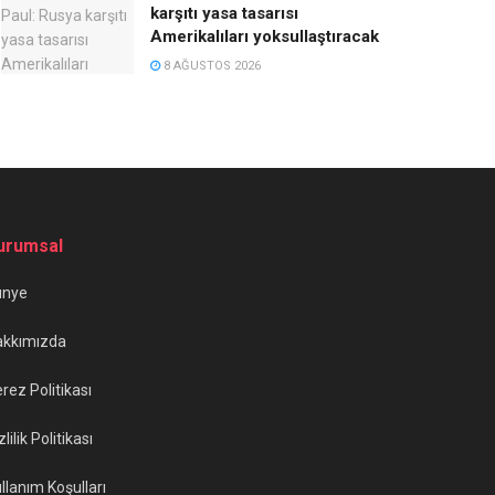
karşıtı yasa tasarısı
Amerikalıları yoksullaştıracak
8 AĞUSTOS 2026
urumsal
ünye
akkımızda
rez Politikası
zlilik Politikası
llanım Koşulları