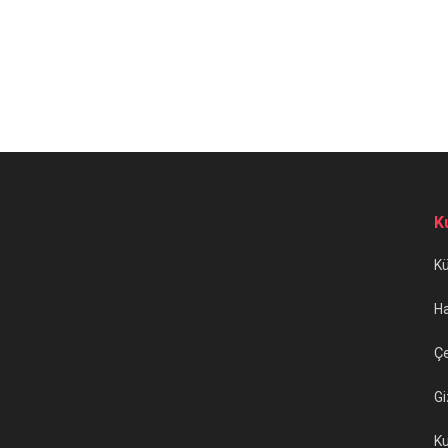
K
K
H
Çe
Gi
Ku