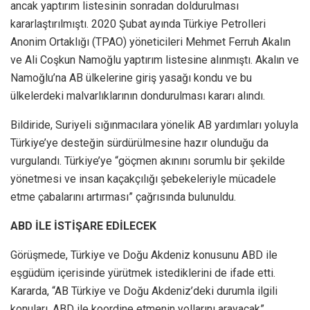
ancak yaptırım listesinin sonradan doldurulması
kararlaştırılmıştı. 2020 Şubat ayında Türkiye Petrolleri
Anonim Ortaklığı (TPAO) yöneticileri Mehmet Ferruh Akalın
ve Ali Coşkun Namoğlu yaptırım listesine alınmıştı. Akalın ve
Namoğlu’na AB ülkelerine giriş yasağı kondu ve bu
ülkelerdeki malvarlıklarının dondurulması kararı alındı.
Bildiride, Suriyeli sığınmacılara yönelik AB yardımları yoluyla
Türkiye’ye desteğin sürdürülmesine hazır olunduğu da
vurgulandı. Türkiye’ye “göçmen akınını sorumlu bir şekilde
yönetmesi ve insan kaçakçılığı şebekeleriyle mücadele
etme çabalarını artırması” çağrısında bulunuldu.
ABD İLE İSTİŞARE EDİLECEK
Görüşmede, Türkiye ve Doğu Akdeniz konusunu ABD ile
eşgüdüm içerisinde yürütmek istediklerini de ifade etti.
Kararda, “AB Türkiye ve Doğu Akdeniz’deki durumla ilgili
konuları, ABD ile koordine etmenin yollarını arayacak”