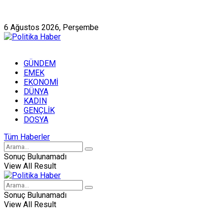
Künye
Hakkımızda
6 Ağustos 2026, Perşembe
GÜNDEM
EMEK
EKONOMİ
DÜNYA
KADIN
GENÇLİK
DOSYA
Tüm Haberler
Sonuç Bulunamadı
View All Result
Sonuç Bulunamadı
View All Result