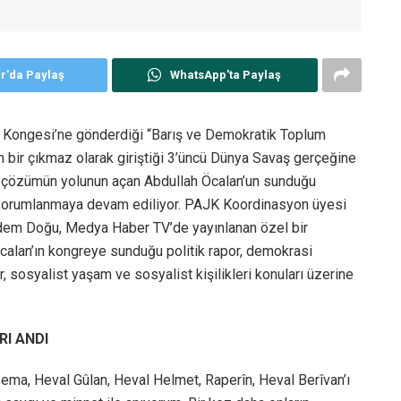
er'da Paylaş
WhatsApp'ta Paylaş
ci Kongesi’ne gönderdiği “Barış ve Demokratik Toplum
n bir çıkmaz olarak giriştiği 3’üncü Dünya Savaş gerçeğine
ik çözümün yolunun açan Abdullah Öcalan’un sunduğu
k yorumlanmaya devam ediliyor. PAJK Koordinasyon üyesi
em Doğu, Medya Haber TV’de yayınlanan özel bir
alan’ın kongreye sunduğu politik rapor, demokrasi
 sosyalist yaşam ve sosyalist kişilikleri konuları üzerine
RI ANDI
ema, Heval Gûlan, Heval Helmet, Raperîn, Heval Berîvan’ı