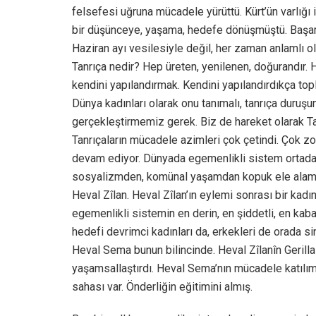
felsefesi uğruna mücadele yürüttü. Kürt’ün varlığı 
bir düşünceye, yaşama, hedefe dönüşmüştü. Başar
Haziran ayı vesilesiyle değil, her zaman anlamlı ola
Tanrıça nedir? Hep üreten, yenilenen, doğurandır.
kendini yapılandırmak. Kendini yapılandırdıkça topl
Dünya kadınları olarak onu tanımalı, tanrıça duruşu
gerçekleştirmemiz gerek. Biz de hareket olarak Ta
Tanrıçaların mücadele azimleri çok çetindi. Çok zo
devam ediyor. Dünyada egemenlikli sistem ortadan
sosyalizmden, komünal yaşamdan kopuk ele alamazsı
Heval Zîlan. Heval Zîlan’ın eylemi sonrası bir kadı
egemenlikli sistemin en derin, en şiddetli, en kaba
hedefi devrimci kadınları da, erkekleri de orada s
Heval Sema bunun bilincinde. Heval Zîlanîn Gerilla
yaşamsallaştırdı. Heval Sema’nın mücadele katılımı 
sahası var. Önderliğin eğitimini almış.