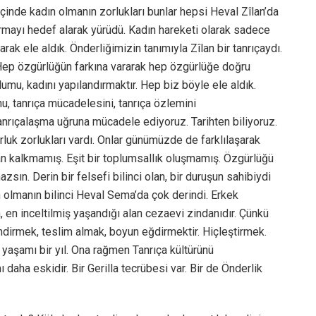
içinde kadın olmanın zorlukları bunlar hepsi Heval Zîlan’da
mayı hedef alarak yürüdü. Kadın hareketi olarak sadece
rak ele aldık. Önderliğimizin tanımıyla Zîlan bir tanrıçaydı.
 Hep özgürlüğün farkına vararak hep özgürlüğe doğru
umu, kadını yapılandırmaktır. Hep biz böyle ele aldık.
nu, tanrıça mücadelesini, tanrıça özlemini
nrıçalaşma uğruna mücadele ediyoruz. Tarihten biliyoruz.
rluk zorlukları vardı. Onlar günümüzde de farklılaşarak
 kalkmamış. Eşit bir toplumsallık oluşmamış. Özgürlüğü
n. Derin bir felsefi bilinci olan, bir duruşun sahibiydi
n olmanın bilinci Heval Sema’da çok derindi. Erkek
, en inceltilmiş yaşandığı alan cezaevi zindanıdır. Çünkü
indirmek, teslim almak, boyun eğdirmektir. Hiçleştirmek.
 yaşamı bir yıl. Ona rağmen Tanrıça kültürünü
daha eskidir. Bir Gerilla tecrübesi var. Bir de Önderlik