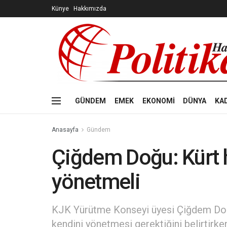
Künye
Hakkımızda
GÜNDEM
EMEK
EKONOMİ
DÜNYA
KA
Anasayfa
Gündem
Çiğdem Doğu: Kürt h
yönetmeli
KJK Yürütme Konseyi üyesi Çiğdem Doğu,
kendini yönetmesi gerektiğini belirtir