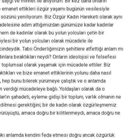
saygı ve minnet ile anıyorum. Bir kez daha onların
e emanet ettikleri özgür yaşamı bugünün vesilesiyle
n sözünü yeniliyorum. Biz Özgür Kadın Hareketi olarak aynı
ücadelesine adım attığımızdan günümüze kadar kadınlar
hem de kadınlar olarak bu yolun yolcuları çetin bir
lesi bir yolun yolcuları olarak mücadele ile
ndeydik. Tabii Önderliğimizin şehitlere atfettiği anlam mı
ınlara bıraktıkları neydi? Onların ideolojisi ve felsefesi
, toplumsal olarak yaşamak için mücadele ettiler. Biz
aktıkları ve bize emanet ettiklerinin yolunu daha nasıl
ni, hep bunu bilerek yürümeye çalıştık ve o anlamda
 verdiği mücadeleye bağlı. Yoldaşları olarak da o
n’ın şahadeti, eyleme gidişi bir toplum, varlık olmanın ne
edilmesi gerektiğini; bir de kadın olarak özgürleşmemiz
 yürüyüştü, amaca doğru bir kilitlenmeydi, amaca doğru ne
ziki anlamda kendini feda etmesi doğru ancak özgürlük