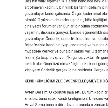
Beş bin yıllık egemenlik sistem kendince neyi oluş
ait olmayan kadını, 5 bin yıllık bir tarihi gelişim
çözümlüyor kendi şahsında. Özgür kadın nasıl olu
olmalı? O yüzden de kadın kişiliğini, köle kişiliğ
cinsiyetçi forumlar var. Bunları bir bütün çözümlü
yaşamını, ilişkisini görüyor. İçeride egemenlikli 
çözümlüyor. Önderlik, önderlik felsefesi ve ideolo
felsefesiyle kendisini yapılandırılmış ve bunun uğr
mücadele veriyor ve buna bir saldırı var. O zaman b
lazım. Şu tespiti yapıyor; “İki güneş yoktur. Bir gün
taklidi olur. Onun özü olmaz.” İşte o iki ikinci gü
zihniyete Önderlik gerçekliğine saldırıdır. Gerçekl
KENDİ KİMLİĞİMİZLE EVSENRELLEŞMEYE DOĞ
Ayten Dêrsim: O köprüyü inşa etti. Bu tüm kadınlar 
ama biz bunu aştık. Kendi kimliğimizin bilincine v
Heval Sema bunu o dört duvar arasında o zindan ka