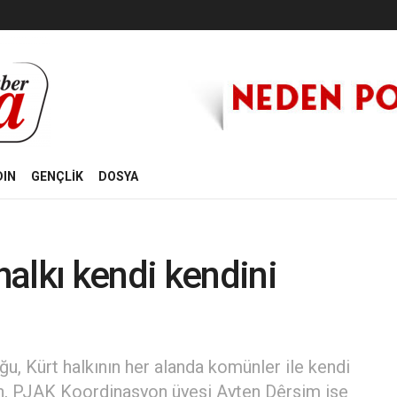
DIN
GENÇLİK
DOSYA
alkı kendi kendini
 Kürt halkının her alanda komünler ile kendi
ken, PJAK Koordinasyon üyesi Ayten Dêrsim ise