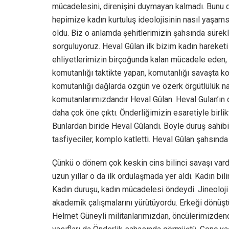
mücadelesini, direnişini duymayan kalmadı. Bunu 
hepimize kadın kurtuluş ideolojisinin nasıl yaşams
oldu. Biz o anlamda şehitlerimizin şahsında sürekli
sorguluyoruz. Heval Gûlan ilk bizim kadın hareket
ehliyetlerimizin birçoğunda kalan mücadele eden, 
komutanlığı taktikte yapan, komutanlığı savaşta k
komutanlığı dağlarda özgün ve özerk örgütlülük na
komutanlarımızdandır Heval Gûlan. Heval Gulan’ın d
daha çok öne çıktı. Önderliğimizin esaretiyle birlik
Bunlardan biride Heval Gûlandı. Böyle duruş sahibi
tasfiyeciler, komplo katletti. Heval Gûlan şahsında
Çünkü o dönem çok keskin cins bilinci savaşı vardı
uzun yıllar o da ilk ordulaşmada yer aldı. Kadın bil
Kadın duruşu, kadın mücadelesi öndeydi. Jineoloji ç
akademik çalışmalarını yürütüyordu. Erkeği dönüştü
Helmet Güneyli militanlarımızdan, öncülerimizdend