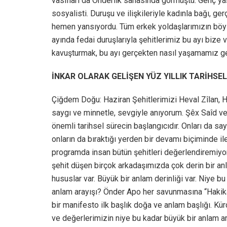
vasıfları da Önderlik sahasında görmüştü. Genç ya
sosyalisti. Duruşu ve ilişkileriyle kadınla bağı, 
hemen yansıyordu. Tüm erkek yoldaşlarımızın böyle
ayında fedai duruşlarıyla şehitlerimiz bu ayı bize 
kavuşturmak, bu ayı gerçekten nasıl yaşamamız ger
İNKAR OLARAK GELİŞEN YÜZ YILLIK TARİHSEL
Çiğdem Doğu: Haziran Şehitlerimizi Heval Zîlan, 
saygı ve minnetle, sevgiyle anıyorum. Şêx Saîd v
önemli tarihsel sürecin başlangıcıdır. Onları da 
onların da bıraktığı yerden bir devamı biçiminde iler
programda insan bütün şehitleri değerlendiremiyor
şehit düşen birçok arkadaşımızda çok derin bir anl
hususlar var. Büyük bir anlam derinliği var. Niye b
anlam arayışı? Önder Apo her savunmasına “Hakika
bir manifesto ilk başlık doğa ve anlam başlığı. Kü
ve değerlerimizin niye bu kadar büyük bir anlam ar