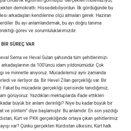
şta Önderlik eğitimini görmüştü. Gerçekten mütevaziydi,
gerçekten demokrattı. Hissedebiliyordun. İlk gördüğünde bu
si arkadaşları kendilerine ölçü almaları gerek. Haziran
verdiler. Bu ayı anlamlandırmak, bu ayı doğru tanıma
ektiği görev ve sorumluluklarımızdır.
 BİR SÜREÇ VAR
Heval Sema ve Heval Gulan şahsında tüm şehitlerimizi
e arkadaşlarının da 100’üncü idam yıldönümüdür. Çok
saygı ve minnetle anıyoruz. Mücadelemiz aynı zamanda
ledi ve ilerliyor da. Bir Hevel Zîlan gerçekliği var. Bir
. Fakat bu mücadele gerçekliği içerisinde tanıdığımız,
am görüyoruz. Yazdıkları mektuplarda ifade ettikleri
u kadar büyük bir anlam derinliği? Niye bu kadar büyük bir
t ve yöntem” diye başlamıştır. Bu anlamdır. En son yazdığı
rdistan, Kürt ve PKK gerçekliğinde ortaya çıkan şehitlerimiz
ayışı var? Çünkü gerçekten Kürdistan ülkesini, Kürt halk