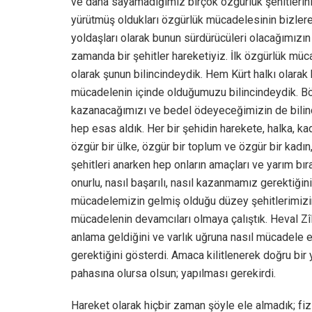
ve daha sayamadığımız birçok özgürlük şehitlerini 
yürütmüş oldukları özgürlük mücadelesinin bizler
yoldaşları olarak bunun sürdürücüleri olacağımızı
zamanda bir şehitler hareketiyiz. İlk özgürlük m
olarak şunun bilincindeydik. Hem Kürt halkı olarak 
mücadelenin içinde olduğumuzu bilincindeydik. Böy
kazanacağımızı ve bedel ödeyeceğimizin de bilinci
hep esas aldık. Her bir şehidin harekete, halka, kad
özgür bir ülke, özgür bir toplum ve özgür bir kadın
şehitleri anarken hep onların amaçları ve yarım bır
onurlu, nasıl başarılı, nasıl kazanmamız gerektiği
mücadelemizin gelmiş olduğu düzey şehitlerimizin
mücadelenin devamcıları olmaya çalıştık. Heval Zîla
anlama geldiğini ve varlık uğruna nasıl mücadele 
gerektiğini gösterdi. Amaca kilitlenerek doğru bir
pahasına olursa olsun; yapılması gerekirdi.
Hareket olarak hiçbir zaman şöyle ele almadık; fi