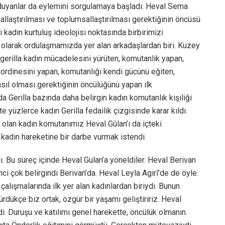
duyanlar da eylemini sorgulamaya başladı. Heval Sema
allaştırılması ve toplumsallaştırılması gerektiğinin öncüsü
 kadın kurtuluş ideolojisi noktasında birbirimizi
i olarak ordulaşmamızda yer alan arkadaşlardan biri. Kuzey
gerilla kadın mücadelesini yürüten, komutanlık yapan,
oordinesini yapan, komutanlığı kendi gücünü eğiten,
sıl olması gerektiğinin öncülüğünü yapan ilk
a Gerilla bazında daha belirgin kadın komutanlık kişiliği
te yüzlerce kadın Gerilla fedailik çizgisinde karar kıldı.
 olan kadın komutanımız Heval Gûlan’ı da içteki
 kadın hareketine bir darbe vurmak istendi.
. Bu süreç içinde Heval Gulan’a yöneldiler. Heval Berivan
inci çok belirgindi Berivan’da. Heval Leyla Agirî’de de öyle.
alışmalarında ilk yer alan kadınlardan biriydi. Bunun
rdükçe biz ortak, özgür bir yaşamı geliştiririz. Heval
i. Duruşu ve katılımı genel harekette, öncülük olmanın