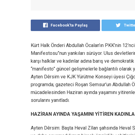
Facebook'ta Paylaş
Twitt
Kürt Halk Önderi Abdullah Öcalan’ın PKK’nin 12’n
Manifestosu”nun yankıları sürüyor. Ulus devletleri
karşı halklar ve kadınlar adına barış ve demokrat
“manifesto” güncel gelişmelerle bağlantılı olara
Ayten Dêrsim ve KJK Yürütme Konseyi üyesi Çiğd
programda; gazeteci Roşan Semsur’un Abdullah Öc
mücadelesinden Haziran ayında yaşamını yitirenler,
sorularını yanıtladı.
HAZİRAN AYINDA YAŞAMINI YİTİREN KADINLA
Ayten Dêrsim: Başta Heval Zîlan şahsında Heval S