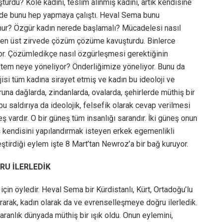
turdu? Köle kadını, teslim alınmış kadını, artık kendisine
 içinde bunu hep yapmaya çalıştı. Heval Sema bunu
nur? Özgür kadın nerede başlamalı? Mücadelesi nasıl
ini en üst zirvede çözüm çözüme kavuşturdu. Binlerce
yor. Çözümledikçe nasıl özgürleşmesi gerektiğinin
sistem neye yöneliyor? Önderliğimize yöneliyor. Bunu da
jisi tüm kadına sirayet etmiş ve kadın bu ideoloji ve
una dağlarda, zindanlarda, ovalarda, şehirlerde müthiş bir
u saldırıya da ideolojik, felsefik olarak cevap verilmesi
eş vardır. O bir güneş tüm insanlığı sarandır. İki güneş onun
neş kendisini yapılandırmak isteyen erkek egemenlikli
eştirdiği eylem işte 8 Mart’tan Newroz’a bir bağ kuruyor.
RU İLERLEDİK
için öyledir. Heval Sema bir Kürdistanlı, Kürt, Ortadoğu’lu
ararak, kadın olarak da ve evrenselleşmeye doğru ilerledik.
ranlık dünyada müthiş bir ışık oldu. Onun eylemini,