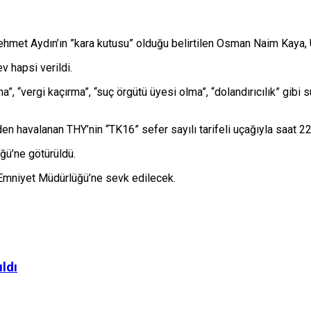
Mehmet Aydın’ın ”kara kutusu” olduğu belirtilen Osman Naim Kaya, U
 hapsi verildi.
”, “vergi kaçırma”, “suç örgütü üyesi olma”, “dolandırıcılık” gibi 
 havalanan THY’nin “TK16” sefer sayılı tarifeli uçağıyla saat 22.4
ğü’ne götürüldü.
 Emniyet Müdürlüğü’ne sevk edilecek.
ldı