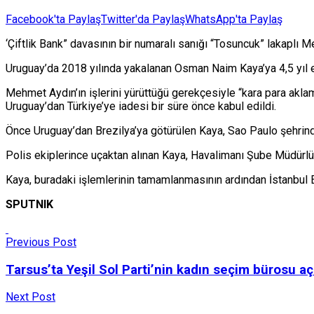
Facebook'ta Paylaş
Twitter'da Paylaş
WhatsApp'ta Paylaş
‘Çiftlik Bank” davasının bir numaralı sanığı “Tosuncuk” lakaplı 
Uruguay’da 2018 yılında yakalanan Osman Naim Kaya’ya 4,5 yıl ev
Mehmet Aydın’ın işlerini yürüttüğü gerekçesiyle “kara para aklama
Uruguay’dan Türkiye’ye iadesi bir süre önce kabul edildi.
Önce Uruguay’dan Brezilya’ya götürülen Kaya, Sao Paulo şehrinden
Polis ekiplerince uçaktan alınan Kaya, Havalimanı Şube Müdürlü
Kaya, buradaki işlemlerinin tamamlanmasının ardından İstanbul
SPUTNIK
Previous Post
Tarsus’ta Yeşil Sol Parti’nin kadın seçim bürosu açı
Next Post