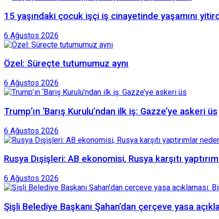
15 yaşındaki çocuk işçi iş cinayetinde yaşamını yitird
6 Ağustos 2026
Özel: Süreçte tutumumuz aynı
6 Ağustos 2026
Trump’ın ‘Barış Kurulu’ndan ilk iş: Gazze’ye askeri üs
6 Ağustos 2026
Rusya Dışişleri: AB ekonomisi, Rusya karşıtı yaptırıml
6 Ağustos 2026
Şişli Belediye Başkanı Şahan’dan çerçeve yasa açıkla