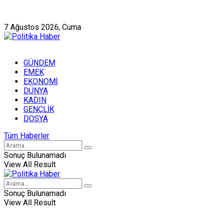
Künye
Hakkımızda
7 Ağustos 2026, Cuma
GÜNDEM
EMEK
EKONOMİ
DÜNYA
KADIN
GENÇLİK
DOSYA
Tüm Haberler
Sonuç Bulunamadı
View All Result
Sonuç Bulunamadı
View All Result