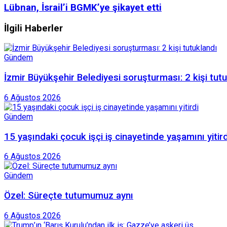
Lübnan, İsrail’i BGMK’ye şikayet etti
İlgili Haberler
Gündem
İzmir Büyükşehir Belediyesi soruşturması: 2 kişi tut
6 Ağustos 2026
Gündem
15 yaşındaki çocuk işçi iş cinayetinde yaşamını yitird
6 Ağustos 2026
Gündem
Özel: Süreçte tutumumuz aynı
6 Ağustos 2026