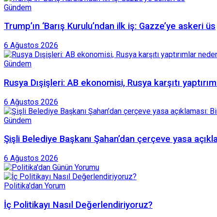
Gündem
Trump’ın ‘Barış Kurulu’ndan ilk iş: Gazze’ye askeri üs
6 Ağustos 2026
Gündem
Rusya Dışişleri: AB ekonomisi, Rusya karşıtı yaptırıml
6 Ağustos 2026
Gündem
Şişli Belediye Başkanı Şahan’dan çerçeve yasa açıkla
6 Ağustos 2026
Politika'dan Yorum
İç Politikayı Nasıl Değerlendiriyoruz?