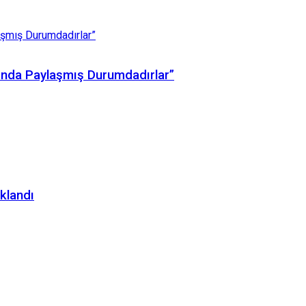
arında Paylaşmış Durumdadırlar”
uklandı