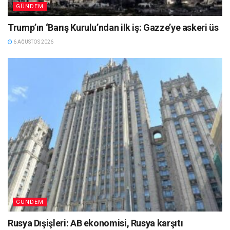
GÜNDEM
Trump’ın ‘Barış Kurulu’ndan ilk iş: Gazze’ye askeri üs
6 AĞUSTOS 2026
GÜNDEM
Rusya Dışişleri: AB ekonomisi, Rusya karşıtı