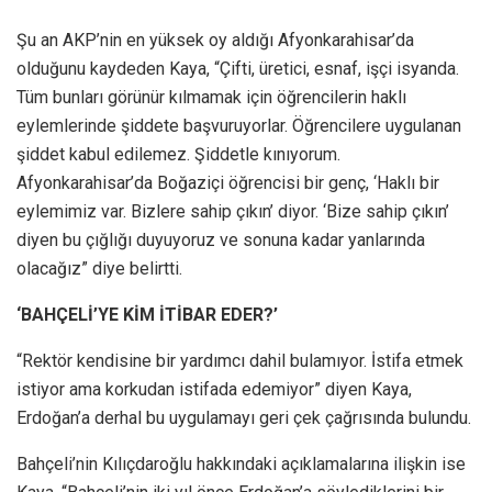
Şu an AKP’nin en yüksek oy aldığı Afyonkarahisar’da
olduğunu kaydeden Kaya, “Çifti, üretici, esnaf, işçi isyanda.
Tüm bunları görünür kılmamak için öğrencilerin haklı
eylemlerinde şiddete başvuruyorlar. Öğrencilere uygulanan
şiddet kabul edilemez. Şiddetle kınıyorum.
Afyonkarahisar’da Boğaziçi öğrencisi bir genç, ‘Haklı bir
eylemimiz var. Bizlere sahip çıkın’ diyor. ‘Bize sahip çıkın’
diyen bu çığlığı duyuyoruz ve sonuna kadar yanlarında
olacağız” diye belirtti.
‘BAHÇELİ’YE KİM İTİBAR EDER?’
“Rektör kendisine bir yardımcı dahil bulamıyor. İstifa etmek
istiyor ama korkudan istifada edemiyor” diyen Kaya,
Erdoğan’a derhal bu uygulamayı geri çek çağrısında bulundu.
Bahçeli’nin Kılıçdaroğlu hakkındaki açıklamalarına ilişkin ise