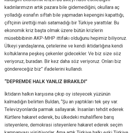
kadınlarımızın artık pazara bile gidemediğini, okullara aç
yolladığı esnafın siftah bile yapmadan kepengini kapattığı,
çiftçinin ürettiği malı satamadığı bir Türkiye yarattılar. Bu
ekonomik kriz başta olmak üzere bütün krizlerin
müsebbibinin AKP-MHP ittifakı olduğunu hepimiz biliyoruz.
Ülkeyi yandaşlarına, çetelerine ve kendi iktidarlığına kendi
koltuklarına peşkeş çekenler gidecekler. Ve biz size söz
veriyoruz, buradan. Bir kez daha söz veriyoruz. Onları biz
göndereceğiz biz” ifadelerini kullandı.
“DEPREMDE HALK YANLIZ BIRAKILDI”
İktidarın halkın karşısına çıkıp oy isteyecek yüzünün
kalmadığın belirten Buldan, “Şu an yaptıkları tek şey var.
Televizyonlarda parmak sallayarak. İnsanları tehdit ederek
Kürtlere hakaret ederek, bu ülkedeki muhaliflere barış
isteyenlere, demokrasi isteyenlere hakaret ederek seçim
kampanyası yürütüyorlar. Ama artık Türkiye halkı eski Türkiye