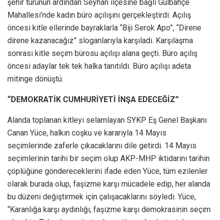
şehir turunun ardından Seyhan ilçesine bağlı Gülbahçe
Mahallesi’nde kadın büro açılışını gerçekleştirdi. Açılış
öncesi kitle ellerinde bayraklarla “Biji Serok Apo”, “Direne
direne kazanacağız” sloganlarıyla karşıladı. Karşılaşma
sonrası kitle seçim bürosu açılışı alana geçti. Büro açılış
öncesi adaylar tek tek halka tanıtıldı. Büro açılışı adeta
mitinge dönüştü.
“DEMOKRATİK CUMHURİYETİ İNŞA EDECEĞİZ”
Alanda toplanan kitleyi selamlayan SYKP Eş Genel Başkanı
Canan Yüce, halkın coşku ve kararıyla 14 Mayıs
seçimlerinde zaferle çıkacaklarını dile getirdi. 14 Mayıs
seçimlerinin tarihi bir seçim olup AKP-MHP iktidarını tarihin
çöplüğüne göndereceklerini ifade eden Yüce, tüm ezilenler
olarak burada olup, faşizme karşı mücadele edip, her alanda
bu düzeni değiştirmek için çalışacaklarını söyledi. Yüce,
“Karanlığa karşı aydınlığı, faşizme karşı demokrasinin seçim