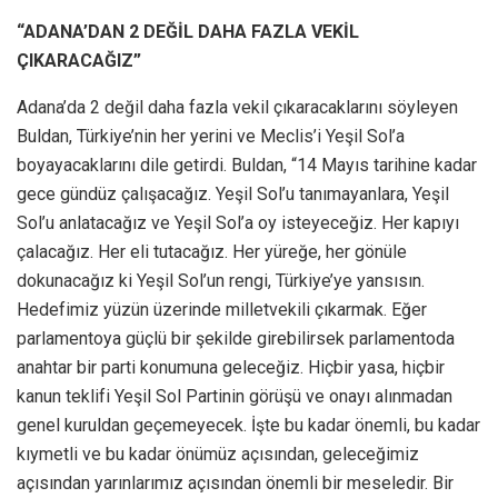
“ADANA’DAN 2 DEĞİL DAHA FAZLA VEKİL
ÇIKARACAĞIZ”
Adana’da 2 değil daha fazla vekil çıkaracaklarını söyleyen
Buldan, Türkiye’nin her yerini ve Meclis’i Yeşil Sol’a
boyayacaklarını dile getirdi. Buldan, “14 Mayıs tarihine kadar
gece gündüz çalışacağız. Yeşil Sol’u tanımayanlara, Yeşil
Sol’u anlatacağız ve Yeşil Sol’a oy isteyeceğiz. Her kapıyı
çalacağız. Her eli tutacağız. Her yüreğe, her gönüle
dokunacağız ki Yeşil Sol’un rengi, Türkiye’ye yansısın.
Hedefimiz yüzün üzerinde milletvekili çıkarmak. Eğer
parlamentoya güçlü bir şekilde girebilirsek parlamentoda
anahtar bir parti konumuna geleceğiz. Hiçbir yasa, hiçbir
kanun teklifi Yeşil Sol Partinin görüşü ve onayı alınmadan
genel kuruldan geçemeyecek. İşte bu kadar önemli, bu kadar
kıymetli ve bu kadar önümüz açısından, geleceğimiz
açısından yarınlarımız açısından önemli bir meseledir. Bir