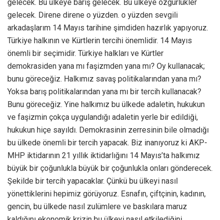
gelecek. Bu ülkeye barış gelecek. Bu ülkeye özgürlükler
gelecek. Direne direne o yüzden. o yüzden sevgili
arkadaşlarım 14 Mayıs tarihine şimdiden hazırlık yapıyoruz.
Türkiye halkının ve Kürtlerin tercihi önemlidir. 14 Mayıs
önemli bir seçimidir. Türkiye halkları ve Kürtler
demokrasiden yana mı faşizmden yana mı? Oy kullanacak;
bunu göreceğiz. Halkımız savaş politikalarından yana mı?
Yoksa barış politikalarından yana mı bir tercih kullanacak?
Bunu göreceğiz. Yine halkımız bu ülkede adaletin, hukukun
ve faşizmin çokça uygulandığı adaletin yerle bir edildiği,
hukukun hiçe sayıldı. Demokrasinin zerresinin bile olmadığı
bu ülkede önemli bir tercih yapacak. Biz inanıyoruz ki AKP-
MHP iktidarının 21 yıllık iktidarlığını 14 Mayıs’ta halkımız
büyük bir çoğunlukla büyük bir çoğunlukla onları gönderecek.
Şekilde bir tercih yapacaklar. Çünkü bu ülkeyi nasıl
yönettiklerini hepimiz görüyoruz. Esnafın, çiftçinin, kadının,
gencin, bu ülkede nasıl zulümlere ve baskılara maruz
kaldığını ekonomik krizin bu ülkeyi nasıl etkilediğini