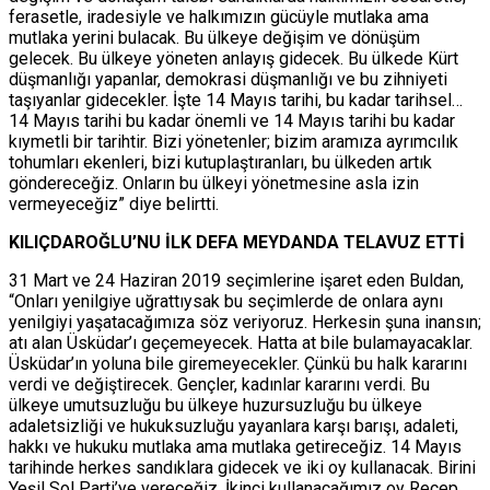
ferasetle, iradesiyle ve halkımızın gücüyle mutlaka ama
mutlaka yerini bulacak. Bu ülkeye değişim ve dönüşüm
gelecek. Bu ülkeye yöneten anlayış gidecek. Bu ülkede Kürt
düşmanlığı yapanlar, demokrasi düşmanlığı ve bu zihniyeti
taşıyanlar gidecekler. İşte 14 Mayıs tarihi, bu kadar tarihsel…
14 Mayıs tarihi bu kadar önemli ve 14 Mayıs tarihi bu kadar
kıymetli bir tarihtir. Bizi yönetenler; bizim aramıza ayrımcılık
tohumları ekenleri, bizi kutuplaştıranları, bu ülkeden artık
göndereceğiz. Onların bu ülkeyi yönetmesine asla izin
vermeyeceğiz” diye belirtti.
KILIÇDAROĞLU’NU İLK DEFA MEYDANDA TELAVUZ ETTİ
31 Mart ve 24 Haziran 2019 seçimlerine işaret eden Buldan,
“Onları yenilgiye uğrattıysak bu seçimlerde de onlara aynı
yenilgiyi yaşatacağımıza söz veriyoruz. Herkesin şuna inansın;
atı alan Üsküdar’ı geçemeyecek. Hatta at bile bulamayacaklar.
Üsküdar’ın yoluna bile giremeyecekler. Çünkü bu halk kararını
verdi ve değiştirecek. Gençler, kadınlar kararını verdi. Bu
ülkeye umutsuzluğu bu ülkeye huzursuzluğu bu ülkeye
adaletsizliği ve hukuksuzluğu yayanlara karşı barışı, adaleti,
hakkı ve hukuku mutlaka ama mutlaka getireceğiz. 14 Mayıs
tarihinde herkes sandıklara gidecek ve iki oy kullanacak. Birini
Yeşil Sol Parti’ye vereceğiz. İkinci kullanacağımız oy Recep