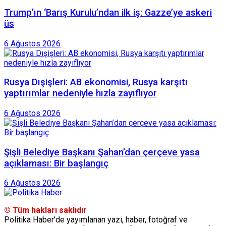
Trump’ın ‘Barış Kurulu’ndan ilk iş: Gazze’ye askeri
üs
6 Ağustos 2026
Rusya Dışişleri: AB ekonomisi, Rusya karşıtı
yaptırımlar nedeniyle hızla zayıflıyor
6 Ağustos 2026
Şişli Belediye Başkanı Şahan’dan çerçeve yasa
açıklaması: Bir başlangıç
6 Ağustos 2026
© Tüm hakları saklıdır
Politika Haber'de yayımlanan yazı, haber, fotoğraf ve