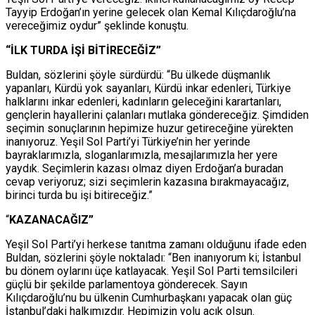
Tayyip Erdoğan’ın yerine gelecek olan Kemal Kılıçdaroğlu’na
vereceğimiz oydur” şeklinde konuştu.
“İLK TURDA İŞİ BİTİRECEĞİZ”
Buldan, sözlerini şöyle sürdürdü: “Bu ülkede düşmanlık
yapanları, Kürdü yok sayanları, Kürdü inkar edenleri, Türkiye
halklarını inkar edenleri, kadınların geleceğini karartanları,
gençlerin hayallerini çalanları mutlaka göndereceğiz. Şimdiden
seçimin sonuçlarının hepimize huzur getireceğine yürekten
inanıyoruz. Yeşil Sol Parti’yi Türkiye’nin her yerinde
bayraklarımızla, sloganlarımızla, mesajlarımızla her yere
yaydık. Seçimlerin kazası olmaz diyen Erdoğan’a buradan
cevap veriyoruz; sizi seçimlerin kazasına bırakmayacağız,
birinci turda bu işi bitireceğiz.”
“
KAZANACAĞIZ”
Yeşil Sol Parti’yi herkese tanıtma zamanı olduğunu ifade eden
Buldan, sözlerini şöyle noktaladı: “Ben inanıyorum ki; İstanbul
bu dönem oylarını üçe katlayacak. Yeşil Sol Parti temsilcileri
güçlü bir şekilde parlamentoya gönderecek. Sayın
Kılıçdaroğlu’nu bu ülkenin Cumhurbaşkanı yapacak olan güç
İstanbul’daki halkımızdır. Hepimizin yolu açık olsun.