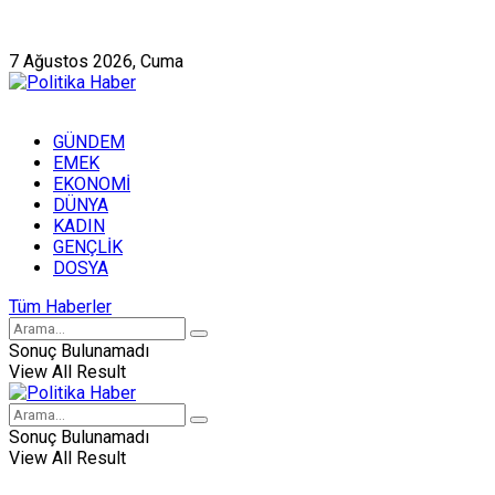
Künye
Hakkımızda
7 Ağustos 2026, Cuma
GÜNDEM
EMEK
EKONOMİ
DÜNYA
KADIN
GENÇLİK
DOSYA
Tüm Haberler
Sonuç Bulunamadı
View All Result
Sonuç Bulunamadı
View All Result