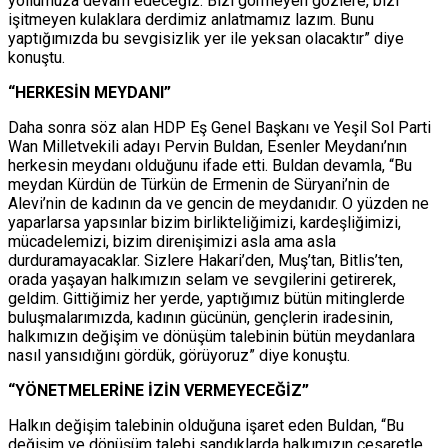
yollumuza devam edeceğiz. Bizi görmeyen gözlere, bizi
işitmeyen kulaklara derdimiz anlatmamız lazım. Bunu
yaptığımızda bu sevgisizlik yer ile yeksan olacaktır” diye
konuştu.
“HERKESİN MEYDANI”
Daha sonra söz alan HDP Eş Genel Başkanı ve Yeşil Sol Parti
Wan Milletvekili adayı Pervin Buldan, Esenler Meydanı’nın
herkesin meydanı olduğunu ifade etti. Buldan devamla, “Bu
meydan Kürdün de Türkün de Ermenin de Süryani’nin de
Alevi’nin de kadının da ve gencin de meydanıdır. O yüzden ne
yaparlarsa yapsınlar bizim birlikteliğimizi, kardeşliğimizi,
mücadelemizi, bizim direnişimizi asla ama asla
durduramayacaklar. Sizlere Hakari’den, Muş’tan, Bitlis’ten,
orada yaşayan halkımızın selam ve sevgilerini getirerek,
geldim. Gittiğimiz her yerde, yaptığımız bütün mitinglerde
buluşmalarımızda, kadının gücünün, gençlerin iradesinin,
halkımızın değişim ve dönüşüm talebinin bütün meydanlara
nasıl yansıdığını gördük, görüyoruz” diye konuştu.
“YÖNETMELERİNE İZİN VERMEYECEĞİZ”
Halkın değişim talebinin olduğuna işaret eden Buldan, “Bu
değişim ve dönüşüm talebi sandıklarda halkımızın cesaretle,