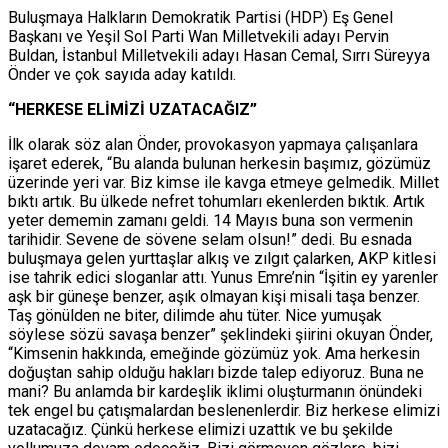
Buluşmaya Halkların Demokratik Partisi (HDP) Eş Genel
Başkanı ve Yeşil Sol Parti Wan Milletvekili adayı Pervin
Buldan, İstanbul Milletvekili adayı Hasan Cemal, Sırrı Süreyya
Önder ve çok sayıda aday katıldı.
“HERKESE ELİMİZİ UZATACAĞIZ”
İlk olarak söz alan Önder, provokasyon yapmaya çalışanlara
işaret ederek, “Bu alanda bulunan herkesin başımız, gözümüz
üzerinde yeri var. Biz kimse ile kavga etmeye gelmedik. Millet
bıktı artık. Bu ülkede nefret tohumları ekenlerden bıktık. Artık
yeter dememin zamanı geldi. 14 Mayıs buna son vermenin
tarihidir. Sevene de sövene selam olsun!” dedi. Bu esnada
buluşmaya gelen yurttaşlar alkış ve zılgıt çalarken, AKP kitlesi
ise tahrik edici sloganlar attı. Yunus Emre’nin “İşitin ey yarenler
aşk bir güneşe benzer, aşık olmayan kişi misali taşa benzer.
Taş gönülden ne biter, dilimde ahu tüter. Nice yumuşak
söylese sözü savaşa benzer” şeklindeki şiirini okuyan Önder,
“Kimsenin hakkında, emeğinde gözümüz yok. Ama herkesin
doğuştan sahip olduğu hakları bizde talep ediyoruz. Buna ne
mani? Bu anlamda bir kardeşlik iklimi oluşturmanın önündeki
tek engel bu çatışmalardan beslenenlerdir. Biz herkese elimizi
uzatacağız. Çünkü herkese elimizi uzattık ve bu şekilde