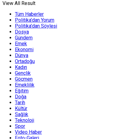
View All Result
Tüm Haberler
Politika’dan Yorum
Politika’dan Söyleşi
Dosya
Gündem
Emek
Ekonomi
Dünya
Ortadoğu
Kadın
Gençlik
Göçmen
Emeklilik
Eğitim
Doğa
Tarih
Kültür
Sağlık
Teknoloji
Spor
Video Haber
Foto-Galeri