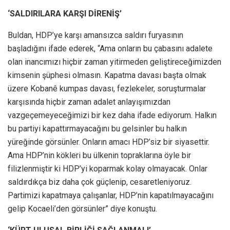
‘SALDIRILARA KARŞI DİRENİŞ’
Buldan, HDP’ye karşı amansızca saldırı furyasının
başladığını ifade ederek, “Ama onların bu çabasını adalete
olan inancımızı hiçbir zaman yitirmeden geliştireceğimizden
kimsenin şüphesi olmasın. Kapatma davası başta olmak
üzere Kobanê kumpas davası, fezlekeler, soruşturmalar
karşısında hiçbir zaman adalet anlayışımızdan
vazgeçemeyeceğimizi bir kez daha ifade ediyorum. Halkın
bu partiyi kapattırmayacağını bu gelsinler bu halkın
yüreğinde görsünler. Onların amacı HDP’siz bir siyasettir.
Ama HDP’nin kökleri bu ülkenin topraklarına öyle bir
filizlenmiştir ki HDP’yi koparmak kolay olmayacak. Onlar
saldırdıkça biz daha çok güçlenip, cesaretleniyoruz.
Partimizi kapatmaya çalışanlar, HDP’nin kapatılmayacağını
gelip Kocaeli’den görsünler” diye konuştu.