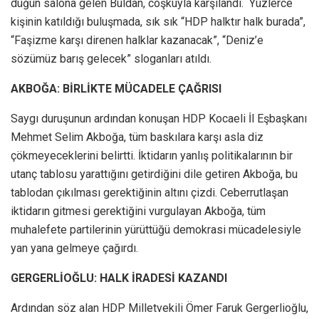
düğün salona gelen Buldan, coşkuyla karşılandı. Yüzlerce
kişinin katıldığı buluşmada, sık sık “HDP halktır halk burada”,
“Faşizme karşı direnen halklar kazanacak”, “Deniz’e
sözümüz barış gelecek” sloganları atıldı.
AKBOĞA: BİRLİKTE MÜCADELE ÇAĞRISI
Saygı duruşunun ardından konuşan HDP Kocaeli İl Eşbaşkanı
Mehmet Selim Akboğa, tüm baskılara karşı asla diz
çökmeyeceklerini belirtti. İktidarın yanlış politikalarının bir
utanç tablosu yarattığını getirdiğini dile getiren Akboğa, bu
tablodan çıkılması gerektiğinin altını çizdi. Ceberrutlaşan
iktidarın gitmesi gerektiğini vurgulayan Akboğa, tüm
muhalefete partilerinin yürüttüğü demokrasi mücadelesiyle
yan yana gelmeye çağırdı.
GERGERLİOĞLU: HALK İRADESİ KAZANDI
Ardından söz alan HDP Milletvekili Ömer Faruk Gergerlioğlu,