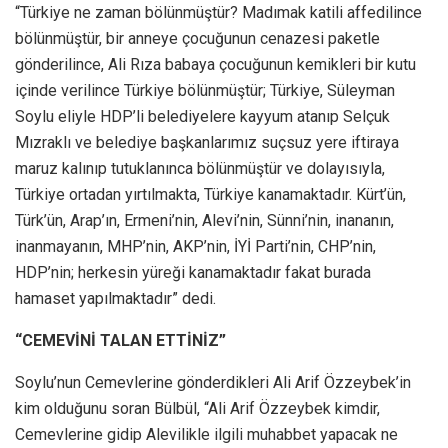
“Türkiye ne zaman bölünmüştür? Madımak katili affedilince
bölünmüştür, bir anneye çocuğunun cenazesi paketle
gönderilince, Ali Rıza babaya çocuğunun kemikleri bir kutu
içinde verilince Türkiye bölünmüştür; Türkiye, Süleyman
Soylu eliyle HDP’li belediyelere kayyum atanıp Selçuk
Mızraklı ve belediye başkanlarımız suçsuz yere iftiraya
maruz kalınıp tutuklanınca bölünmüştür ve dolayısıyla,
Türkiye ortadan yırtılmakta, Türkiye kanamaktadır. Kürt’ün,
Türk’ün, Arap’ın, Ermeni’nin, Alevi’nin, Sünni’nin, inananın,
inanmayanın, MHP’nin, AKP’nin, İYİ Parti’nin, CHP’nin,
HDP’nin; herkesin yüreği kanamaktadır fakat burada
hamaset yapılmaktadır” dedi.
“CEMEVİNİ TALAN ETTİNİZ”
Soylu’nun Cemevlerine gönderdikleri Ali Arif Özzeybek’in
kim olduğunu soran Bülbül, “Ali Arif Özzeybek kimdir,
Cemevlerine gidip Alevilikle ilgili muhabbet yapacak ne