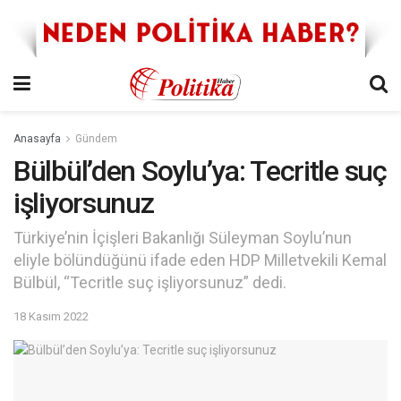
Anasayfa
Gündem
Bülbül’den Soylu’ya: Tecritle suç
işliyorsunuz
Türkiye’nin İçişleri Bakanlığı Süleyman Soylu’nun
eliyle bölündüğünü ifade eden HDP Milletvekili Kemal
Bülbül, “Tecritle suç işliyorsunuz” dedi.
18 Kasım 2022