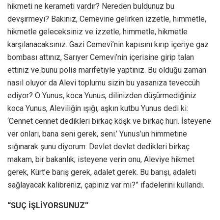
hikmeti ne kerameti vardır? Nereden buldunuz bu
devşirmeyi? Bakınız, Cemevine gelirken izzetle, himmetle,
hikmetle geleceksiniz ve izzetle, himmetle, hikmetle
karşılanacaksınız. Gazi Cemevi’nin kapısını kırıp içeriye gaz
bombası attınız, Sarıyer Cemevi’nin içerisine girip talan
ettiniz ve bunu polis marifetiyle yaptınız. Bu olduğu zaman
nasıl oluyor da Alevi toplumu sizin bu yasanıza teveccüh
ediyor? O Yunus, koca Yunus, dilinizden düşürmediğiniz
koca Yunus, Aleviliğin ışığı, aşkın kutbu Yunus dedi ki:
‘Cennet cennet dedikleri birkaç köşk ve birkaç huri. İsteyene
ver onları, bana seni gerek, seni.’ Yunus’un himmetine
sığınarak şunu diyorum: Devlet devlet dedikleri birkaç
makam, bir bakanlık; isteyene verin onu, Aleviye hikmet
gerek, Kürt’e barış gerek, adalet gerek. Bu barışı, adaleti
sağlayacak kalibreniz, çapınız var mı?” ifadelerini kullandı.
“SUÇ İŞLİYORSUNUZ”