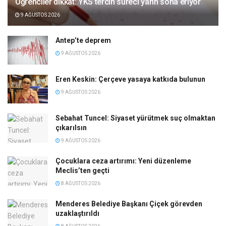
Öğrenciler dikkat: YKS tercih süreci yarın sona eriyor
9 AĞUSTOS 2026
Antep’te deprem
9 AĞUSTOS 2026
Eren Keskin: Çerçeve yasaya katkıda bulunun
9 AĞUSTOS 2026
Sebahat Tuncel: Siyaset yürütmek suç olmaktan
çıkarılsın
9 AĞUSTOS 2026
Çocuklara ceza artırımı: Yeni düzenleme
Meclis’ten geçti
8 AĞUSTOS 2026
Menderes Belediye Başkanı Çiçek görevden
uzaklaştırıldı