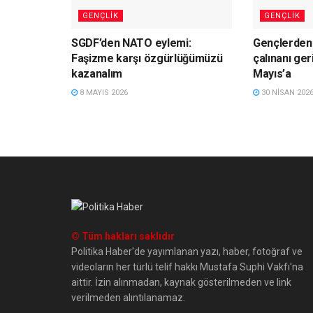
GENÇLIK
GENÇLIK
SGDF’den NATO eylemi:
Gençlerden 
Faşizme karşı özgürlüğümüzü
çalınanı ger
kazanalım
Mayıs’a
8 MAYIS 2026
30 NISAN 202
© Tüm hakları saklıdır
Politika Haber'de yayımlanan yazı, haber, fotoğraf ve
videoların her türlü telif hakkı Mustafa Suphi Vakfı'na
aittir. İzin alınmadan, kaynak gösterilmeden ve link
verilmeden alıntılanamaz.