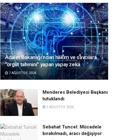
Adalet Bakanlığı’ndan hâkim ve savcılara
“örgüt tahmini” yapan yapay zekâ
7 AĞUSTOS 2026
Menderes Belediyesi Başkanı
tutuklandı
7 AĞUSTOS 2026
Sebahat Tuncel: Mücadele
bırakılmadı, aracı değişiyor