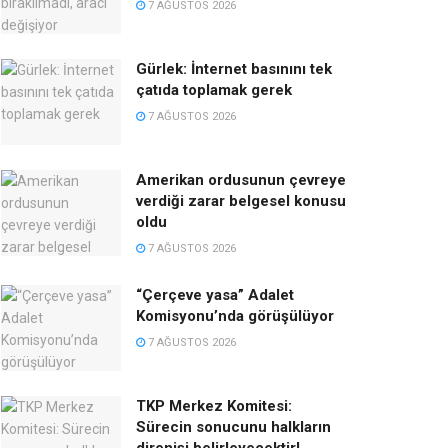
7 AĞUSTOS 2026
Gürlek: İnternet basınını tek
çatıda toplamak gerek
7 AĞUSTOS 2026
Amerikan ordusunun çevreye
verdiği zarar belgesel konusu
oldu
7 AĞUSTOS 2026
“Çerçeve yasa” Adalet
Komisyonu’nda görüşülüyor
7 AĞUSTOS 2026
TKP Merkez Komitesi:
Sürecin sonucunu halkların
direnişi belirleyecektir!