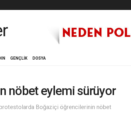
DIN
GENÇLİK
DOSYA
in nöbet eylemi sürüyor
 protestolarda Boğaziçi öğrencilerinin nöbet