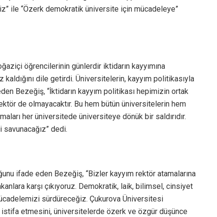
z” ile “Özerk demokratik üniversite için mücadeleye”
aziçi öğrencilerinin günlerdir iktidarın kayyımına
z kaldığını dile getirdi. Üniversitelerin, kayyım politikasıyla
deden Bezeğiş, “İktidarın kayyım politikası hepimizin ortak
 rektör de olmayacaktır. Bu hem bütün üniversitelerin hem
aları her üniversitede üniversiteye dönük bir saldırıdır.
zi savunacağız” dedi.
unu ifade eden Bezeğiş, “Bizler kayyım rektör atamalarına
anlara karşı çıkıyoruz. Demokratik, laik, bilimsel, cinsiyet
 mücadelemizi sürdüreceğiz. Çukurova Üniversitesi
al istifa etmesini, üniversitelerde özerk ve özgür düşünce