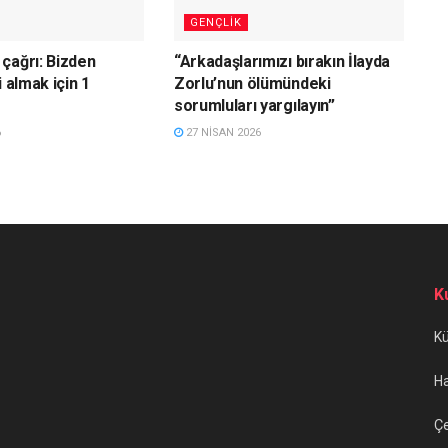
GENÇLIK
çağrı: Bizden
“Arkadaşlarımızı bırakın İlayda
i almak için 1
Zorlu’nun ölümündeki
sorumluları yargılayın”
6
27 NISAN 2026
K
K
H
Çe