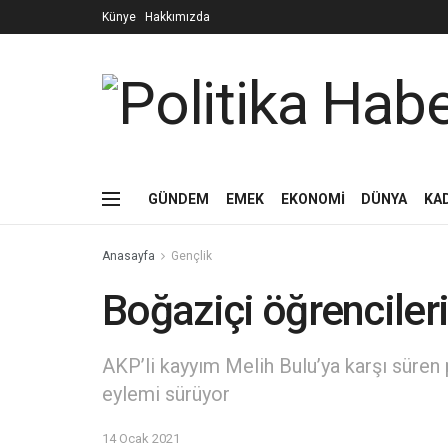
Künye
Hakkımızda
GÜNDEM
EMEK
EKONOMİ
DÜNYA
KA
Anasayfa
Gençlik
Boğaziçi öğrenciler
AKP’li kayyım Melih Bulu’ya karşı süren
eylemi sürüyor
14 Ocak 2021