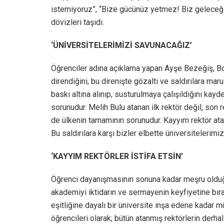
istemiyoruz”, “Bize gücünüz yetmez! Biz geleceği
dövizleri taşıdı.
‘ÜNİVERSİTELERİMİZİ SAVUNACAĞIZ’
Öğrenciler adına açıklama yapan Ayşe Bezeğiş, Boğ
direndiğini, bu direnişte gözaltı ve saldırılara maru
baskı altına alınıp, susturulmaya çalışıldığını kay
sorunudur. Melih Bulu atanan ilk rektör değil, son
de ülkenin tamamının sorunudur. Kayyım rektör atam
Bu saldırılara karşı bizler elbette üniversitelerimi
‘KAYYIM REKTÖRLER İSTİFA ETSİN’
Öğrenci dayanışmasının sonuna kadar meşru olduğ
akademiyi iktidarın ve sermayenin keyfiyetine bırak
eşitliğine dayalı bir üniversite inşa edene kadar
öğrencileri olarak; bütün atanmış rektörlerin derh