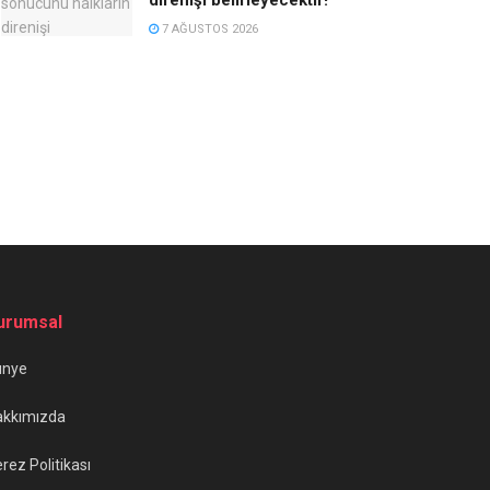
7 AĞUSTOS 2026
urumsal
ünye
akkımızda
rez Politikası