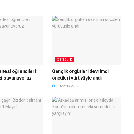
GENÇLIK
sitesi öğrencileri:
Gençlik örgütleri devrimci
zi savunuyoruz
öncüleri yürüyüşle andı
6
18 MAYIS 2026