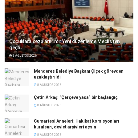
Çocuklara ceza artırımı: Yeni düzenleme Meclis’ten
geçti
8 AĞUSTOS 2026
Menderes Belediye Başkanı Çiçek görevden
uzaklaştırıldı
8 AĞUSTOS 2026
Çetin Arkaş: “Çerçeve yasa” bir başlangıç
8 AĞUSTOS 2026
Cumartesi Anneleri: Hakikat komisyonları
kurulsun, devlet arşivleri açsın
8 AĞUSTOS 2026