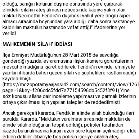
olduğu, sanığın kolunun düşme esnasında yere çarparak
elindeki silahın ateş alması neticesinde kapıya yakın olan
maktul Necmettin Fendik’in düşmesi yahut yere doğru siper
alması sırasında boynundan yara aldığı, daha sonra hastaneye
kaldırılan maktulün hastanede vefat ettiği” ifadelerine yer
verildi.
MAHKEMENİN ‘SİLAH’ İDDİASI
İlçe Emniyet Müdürlüğü’nün 28 Mart 2018’de savcılığa
gönderdiği yazıda, ev aramasına ilişkin kamera görüntülerinin
mevcut olmadığına işaret edilerek, Fendik’in evinde, emniyete
yapılan ihbarda bahsi geçen silah ve şüphelilere rastlanmadığı
kaydedilmişti.
(https://mezopotamyaajansi42.com/search/content/view/126
page=1&key=f206cdc5fdd7e77154596db5452f3f91) Yine
söz konusu silaha dair inceleme yapılması ve parmak izlerinin
ortaya çıkarılması için yapılan talepler de reddedilmişti.
Ancak gerekçeli kararda, Fendik’in elinde silah bulunduğu ileri
sürüldü. Kararda, “Maktulün vurulması sırasında maktulün de
elinde silah olduğunun tespit edildiği, polisler tarafından
ikazda bulunulmasına karşın uzun süre kapının açılmadığı, elde
edilen deliller itibariyle beş polisin içeriye silahla ateş