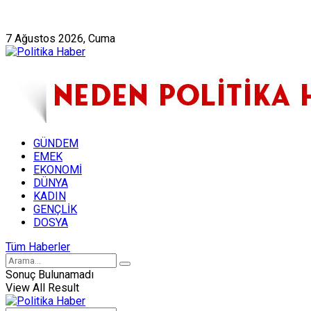
Künye
Hakkımızda
7 Ağustos 2026, Cuma
GÜNDEM
EMEK
EKONOMİ
DÜNYA
KADIN
GENÇLİK
DOSYA
Tüm Haberler
Sonuç Bulunamadı
View All Result