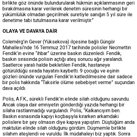
birlikte göz önünde bulundurularak hükmün açıklanmasının geri
bırakılmasına karar verilerek denetim süresinin herhangi bir
yükümlülük olmadan geçirilmek suretiyle sanığın 5 yıl süre ile
denetime tabi tutulmasına karar verilmiştir.”
OLAYA VE DAVAYA DAİR
Colemêrg’in Gever (Yüksekova) ilçesine bağlı Güngör
Mahallesi’nde 16 Temmuz 2017 tarihinde polisler Necmettin
Fendik’in evine “ihbar” üzerine baskın düzenledi. Fendik,
baskın sırasında polisin açtığı ateş sonucu ağır yaralandı.
Saatlerce yaralı halde bekletilen Fendik, hastaneye
götürüldüğü sırada hayatını kaybetti. 9 çocuğu ve eşinin
gözleri önünde vurgulan Fendik’in katledilmesine dair sadece
bir polis hakkında “Taksirle ölüme sebebiyet verme” suçundan
dava açıldı.
Polis, A.F.K., sürekli Fendik’in elinde silah olduğunu savundu.
Ancak olaya dair emniyetin gönderdiği yazıda herhangi bir
silaha rastlanmadığı vurgulandı. Polis, “Kalkancıyım ben.
Baskın esnasında kapıyı koçbaşıyla kırarken arkamdaki
polislere bir şey olmasın diye kapıya yapıştım. Düştüğüm anda
maktulün elinde silah olduğunu gördüm. Düşmemle birlikte
silahım ateşlendi ve vuruldu. İlk müdahaleyi biz yaptık. Sonra