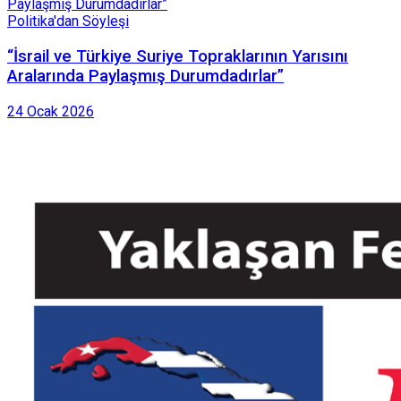
Politika'dan Söyleşi
“İsrail ve Türkiye Suriye Topraklarının Yarısını
Aralarında Paylaşmış Durumdadırlar”
24 Ocak 2026