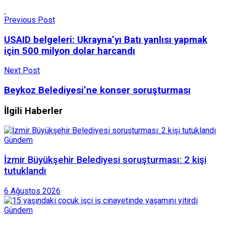
Previous Post
USAID belgeleri: Ukrayna’yı Batı yanlısı yapmak
için 500 milyon dolar harcandı
Next Post
Beykoz Belediyesi’ne konser soruşturması
İlgili Haberler
Gündem
İzmir Büyükşehir Belediyesi soruşturması: 2 kişi
tutuklandı
6 Ağustos 2026
Gündem