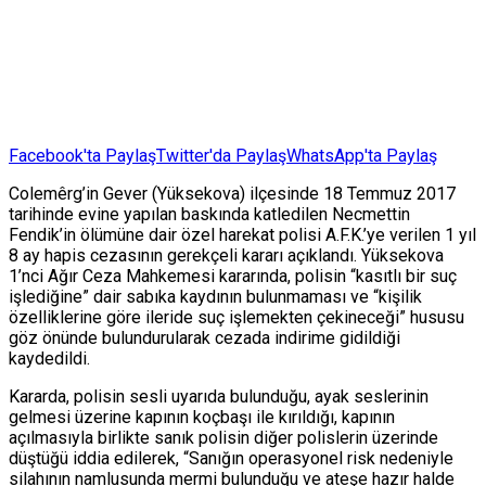
Facebook'ta Paylaş
Twitter'da Paylaş
WhatsApp'ta Paylaş
Colemêrg’in Gever (Yüksekova) ilçesinde 18 Temmuz 2017
tarihinde evine yapılan baskında katledilen Necmettin
Fendik’in ölümüne dair özel harekat polisi A.F.K.’ye verilen 1 yıl
8 ay hapis cezasının gerekçeli kararı açıklandı. Yüksekova
1’nci Ağır Ceza Mahkemesi kararında, polisin “kasıtlı bir suç
işlediğine” dair sabıka kaydının bulunmaması ve “kişilik
özelliklerine göre ileride suç işlemekten çekineceği” hususu
göz önünde bulundurularak cezada indirime gidildiği
kaydedildi.
Kararda, polisin sesli uyarıda bulunduğu, ayak seslerinin
gelmesi üzerine kapının koçbaşı ile kırıldığı, kapının
açılmasıyla birlikte sanık polisin diğer polislerin üzerinde
düştüğü iddia edilerek, “Sanığın operasyonel risk nedeniyle
silahının namlusunda mermi bulunduğu ve ateşe hazır halde