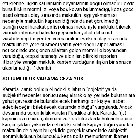
ettiklerine ilişkin katılanların beyanlarının doğru olmadığı, evde
buna ilişkin mermi izi veya boş kovan bulunmadığı, keza gece
saati olması, olay sırasında maktulün ışığı yakmaması
nedeniyle maktulün kapı açıldığında da net görülmediği,
sanığın özel harekat polisi olması nedeniyle maktulü bilerek
vurmak istemesi halinde göğsünden yahut daha net
vurabileceği bir yerden vurma imkanı varken olay sırasında
maktulün de yere düşmesi yahut yere doğru siper alması
neticesinde ateşlenen silahtan gelen mermi ile boynundan
vurulduğu, otopsi tutanağı ve aldırılan bilirkişi raporları
itibariyle sanığın maktulü kasten vurduğuna ilişkin bir sonuca
ulaşılamadığı…” denildi.
SORUMLULUK VAR AMA CEZA YOK
Kararda, sanık polisin elindeki silahının “objektif ya da
subjektif nedenler sonucu ateş alarak olay yerinde bulunanlara
yahut çevresinde bulunabilecek herhangi bir kişiye isabet
edebileceğini bilebilecek durumda olduğu” vurgulandı. Ancak
devamında sorumluluk vurulan Fendik’e atıldı. Kararda, “(…)
kapının uzun süre çalınması ve sesli ikazlarda bulunulmasına
karşın ışıkları yakmadan elindeki silahla kapıya doğru yönelen
maktulün de olayın bu şekilde gerçekleşmesinde subjektif
sorumluluğunun bulunduğu, keza polis memurlarının ikamet