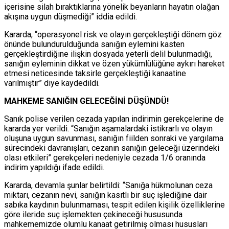
içerisine silah bıraktıklarına yönelik beyanların hayatın olağan
akışına uygun düşmediği” iddia edildi.
Kararda, “operasyonel risk ve olayın gerçekleştiği dönem göz
önünde bulundurulduğunda sanığın eylemini kasten
gerçekleştirdiğine ilişkin dosyada yeterli delil bulunmadığı,
sanığın eyleminin dikkat ve özen yükümlülüğüne aykırı hareket
etmesi neticesinde taksirle gerçekleştiği kanaatine
varılmıştır” diye kaydedildi.
MAHKEME SANIĞIN GELECEĞİNİ DÜŞÜNDÜ!
Sanık polise verilen cezada yapılan indirimin gerekçelerine de
kararda yer verildi. “Sanığın aşamalardaki istikrarlı ve olayın
oluşuna uygun savunması, sanığın fiilden sonraki ve yargılama
sürecindeki davranışları, cezanın sanığın geleceği üzerindeki
olası etkileri” gerekçeleri nedeniyle cezada 1/6 oranında
indirim yapıldığı ifade edildi.
Kararda, devamla şunlar belirtildi: “Sanığa hükmolunan ceza
miktarı, cezanın nevi, sanığın kasıtlı bir suç işlediğine dair
sabıka kaydının bulunmaması, tespit edilen kişilik özelliklerine
göre ileride suç işlemekten çekineceği hususunda
mahkememizde olumlu kanaat getirilmiş olması hususları