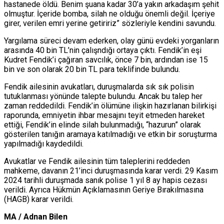
hastanede öldü. Benim şuana kadar 30’a yakın arkadaşım şehit
olmuştur. İçeride bomba, silah ne olduğu önemli değil. İçeriye
girer, verilen emri yerine getiririz” sözleriyle kendini savundu.
Yargılama süreci devam ederken, olay günü evdeki yorganların
arasında 40 bin TL’nin çalışndığı ortaya çıktı. Fendik’in eşi
Kudret Fendik’i çağıran savcılık, önce 7 bin, ardından ise 15
bin ve son olarak 20 bin TL para teklifinde bulundu.
Fendik ailesinin avukatları, duruşmalarda sık sık polisin
tutuklanması yönünde talepte bulundu. Ancak bu talep her
zaman reddedildi. Fendik’in ölümüne ilişkin hazırlanan bilirkişi
raporunda, emniyetin ihbar mesajını teyit etmeden hareket
ettiği, Fendik’in elinde silah bulunmadığı, “hazurun” olarak
gösterilen tanığın aramaya katılmadığı ve etkin bir soruşturma
yapılmadığı kaydedildi.
Avukatlar ve Fendik ailesinin tüm taleplerini reddeden
mahkeme, davanın 21’inci duruşmasında karar verdi. 29 Kasım
2024 tarihli duruşmada sanık polise 1 yıl 8 ay hapis cezası
verildi. Ayrıca Hükmün Açıklamasının Geriye Bırakılmasına
(HAGB) karar verildi.
MA / Adnan Bilen