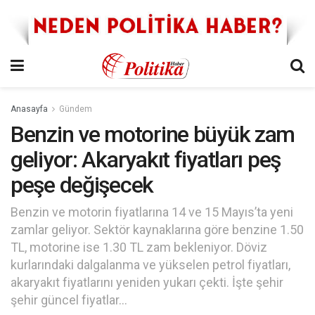
Anasayfa
Gündem
Benzin ve motorine büyük zam
geliyor: Akaryakıt fiyatları peş
peşe değişecek
Benzin ve motorin fiyatlarına 14 ve 15 Mayıs’ta yeni
zamlar geliyor. Sektör kaynaklarına göre benzine 1.50
TL, motorine ise 1.30 TL zam bekleniyor. Döviz
kurlarındaki dalgalanma ve yükselen petrol fiyatları,
akaryakıt fiyatlarını yeniden yukarı çekti. İşte şehir
şehir güncel fiyatlar…