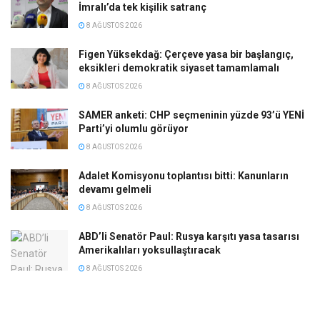
İmralı’da tek kişilik satranç
8 AĞUSTOS 2026
Figen Yüksekdağ: Çerçeve yasa bir başlangıç,
eksikleri demokratik siyaset tamamlamalı
8 AĞUSTOS 2026
SAMER anketi: CHP seçmeninin yüzde 93’ü YENİ
Parti’yi olumlu görüyor
8 AĞUSTOS 2026
Adalet Komisyonu toplantısı bitti: Kanunların
devamı gelmeli
8 AĞUSTOS 2026
ABD’li Senatör Paul: Rusya karşıtı yasa tasarısı
Amerikalıları yoksullaştıracak
8 AĞUSTOS 2026