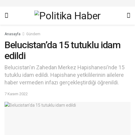
Anasayfa
Gündem
Belucistan’da 15 tutuklu idam
edildi
Belucistan'ın Zahedan Merkez Hapishanesi’nde 15
tutuklu idam edildi. Hapishane yetkililerinin ailelere
haber vermeden infazı gerçekleştirdiği öğrenildi.
7 Kasım 2022