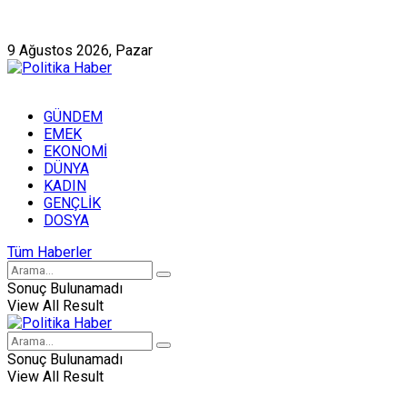
Künye
Hakkımızda
9 Ağustos 2026, Pazar
GÜNDEM
EMEK
EKONOMİ
DÜNYA
KADIN
GENÇLİK
DOSYA
Tüm Haberler
Sonuç Bulunamadı
View All Result
Sonuç Bulunamadı
View All Result