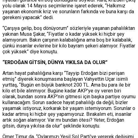
yolu olarak 14 Mayıs seçimlerine işaret ederek, “Halkımız
yaşanan ekonomik kriz ve sorunların farkında ve buna karşı da
gerekeni yapacak” dedi.
“Çarşıya gelip, boş dönüyorum” sözleriyle yaşanan pahalılıktan
yakınan Musa Şakar, “Fiyatlar o kadar yüksek ki hiçbir şey
alamıyorum. Bakın çarşının kalabalığına ama boş bir kalabalık,
çünkü insanlar evlerine bir kilo bayram şekeri alamıyor. Fiyatlar
çok yüksek” diye konuştu.
“ERDOĞAN GİTSİN, DÜNYA YIKILSA DA OLUR”
Artan hayat pahalılığına karşı “Tayyip Erdoğan bizi perişan
etmiş” diyerek konuşmasına başlayan Vahyettin Uçar isimli
yurttaş, “Bugün en büyük banknot 200 TL. Ama bu para ile bir
kilo et bile alınmıyor. Bugüne kadar AKP’ye oy veren biri
olarak, bundan sonra AKP’nin gitmesi için başka partiye oyumu
kullanacağım. Sorun sadece hayat pahalılığı da değil, bizler
yaşamak istiyoruz, korkarak bir yaşam istemiyorum. Sorunlar o
kadar artmış ki hiçbir şey yapamıyoruz. Bırakalım eti, insanlar
artık soğan alamıyor. Var mı bundan ötesi? Yeter, Erdoğan
gitsin, dünya yıkılsa da olur” şeklinde konuştu.
Ömer Timur da, “Oylarımızı Yeşil Sol Parti’ye vererek değişimi