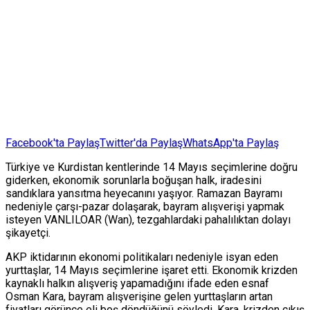
Facebook'ta Paylaş
Twitter'da Paylaş
WhatsApp'ta Paylaş
Türkiye ve Kurdistan kentlerinde 14 Mayıs seçimlerine doğru
giderken, ekonomik sorunlarla boğuşan halk, iradesini
sandıklara yansıtma heyecanını yaşıyor. Ramazan Bayramı
nedeniyle çarşı-pazar dolaşarak, bayram alışverişi yapmak
isteyen VANLILOAR (Wan), tezgahlardaki pahalılıktan dolayı
şikayetçi.
AKP iktidarının ekonomi politikaları nedeniyle isyan eden
yurttaşlar, 14 Mayıs seçimlerine işaret etti. Ekonomik krizden
kaynaklı halkın alışveriş yapamadığını ifade eden esnaf
Osman Kara, bayram alışverişine gelen yurttaşların artan
fiyatları görünce eli boş döndüğünü söyledi. Kara, krizden çıkış