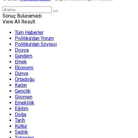
Sonuç Bulunamadı
View All Result
Tüm Haberler
Politika’dan Yorum
Politika’dan Söyleşi
Dosya
Gündem
Emek
Ekonomi
Dünya
Ortadoğu
Kadın
Gençlik
Göçmen
Emeklilik
Eğitim
Doğa
Tarih
Kültür
Sağlık
Teknoloji