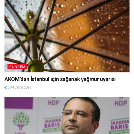
GÜNDEM
AKOM’dan İstanbul için sağanak yağmur uyarısı
8 AĞUSTOS 2026