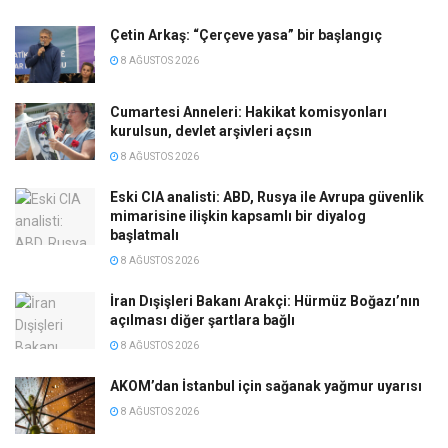
Çetin Arkaş: “Çerçeve yasa” bir başlangıç
8 AĞUSTOS 2026
Cumartesi Anneleri: Hakikat komisyonları
kurulsun, devlet arşivleri açsın
8 AĞUSTOS 2026
Eski CIA analisti: ABD, Rusya ile Avrupa güvenlik
mimarisine ilişkin kapsamlı bir diyalog
başlatmalı
8 AĞUSTOS 2026
İran Dışişleri Bakanı Arakçi: Hürmüz Boğazı’nın
açılması diğer şartlara bağlı
8 AĞUSTOS 2026
AKOM’dan İstanbul için sağanak yağmur uyarısı
8 AĞUSTOS 2026