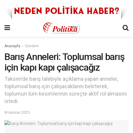
Anasayfa
Gündem
Barış Anneleri: Toplumsal barış
için kapı kapı çalışacağız
Taksim'de barış talebiyle açıklama yapan anneler,
toplumsal barış için çalışacaklarını belirterek,
toplumun tüm kesimlerinin süreçte aktif rol almasını
istedi.
8 Haziran 2025