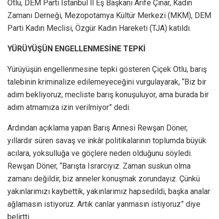
Otlu, DEM Parti İstanbul İl Eş Başkanı Arife Çınar, Kadın
Zamanı Derneği, Mezopotamya Kültür Merkezi (MKM), DEM
Parti Kadın Meclisi, Özgür Kadın Hareketi (TJA) katıldı.
YÜRÜYÜŞÜN ENGELLENMESİNE TEPKİ
Yürüyüşün engellenmesine tepki gösteren Çiçek Otlu, barış
talebinin kriminalize edilemeyeceğini vurgulayarak, “Biz bir
adım bekliyoruz, mecliste barış konuşuluyor, ama burada bir
adım atmamıza izin verilmiyor” dedi.
Ardından açıklama yapan Barış Annesi Rewşan Döner,
yıllardır süren savaş ve inkâr politikalarının toplumda büyük
acılara, yoksulluğa ve göçlere neden olduğunu söyledi.
Rewşan Döner, “Barışta Israrcıyız. Zaman suskun olma
zamanı değildir, biz anneler konuşmak zorundayız. Çünkü
yakınlarımızı kaybettik, yakınlarımız hapsedildi, başka analar
ağlamasın istiyoruz. Artık canlar yanmasın istiyoruz” diye
belirtti.