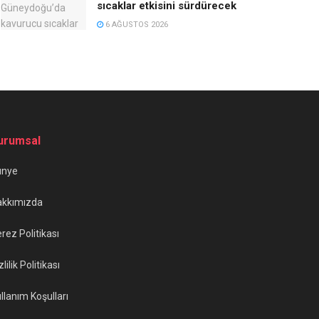
sıcaklar etkisini sürdürecek
6 AĞUSTOS 2026
urumsal
ünye
akkımızda
rez Politikası
zlilik Politikası
llanım Koşulları