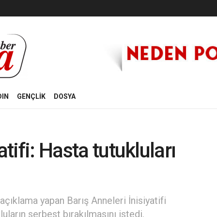
DIN
GENÇLİK
DOSYA
atifi: Hasta tutukluları
açıklama yapan Barış Anneleri İnisiyatifi
kluların serbest bırakılmasını istedi.