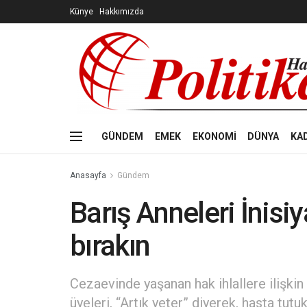
Künye
Hakkımızda
GÜNDEM
EMEK
EKONOMİ
DÜNYA
KA
Anasayfa
Gündem
Barış Anneleri İnisiy
bırakın
Cezaevinde yaşanan hak ihlallere ilişkin 
üyeleri, “Artık yeter” diyerek, hasta tutu