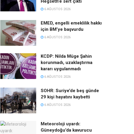
Hegseth’e sert çıktı
6 AĞUSTOS 2026
EMED, engelli emeklilik hakkı
için BM’ye başvurdu
6 AĞUSTOS 2026
KCDP: Nilda Müge Şahin
korunmadı, uzaklaştırma
kararı uygulanmadı
6 AĞUSTOS 2026
SOHR: Suriye’de beş günde
29 kişi hayatını kaybetti
6 AĞUSTOS 2026
Meteoroloji uyardı:
Güneydoğu’da kavurucu