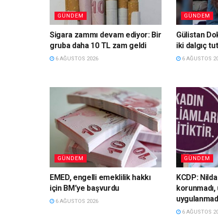
GÜNDEM
GÜNDEM
Sigara zammı devam ediyor: Bir
Gülistan Do
gruba daha 10 TL zam geldi
iki dalgıç tu
6 AĞUSTOS 2026
6 AĞUSTOS 2
GÜNDEM
GÜNDEM
EMED, engelli emeklilik hakkı
KCDP: Nild
için BM’ye başvurdu
korunmadı, 
uygulanmad
6 AĞUSTOS 2026
6 AĞUSTOS 2