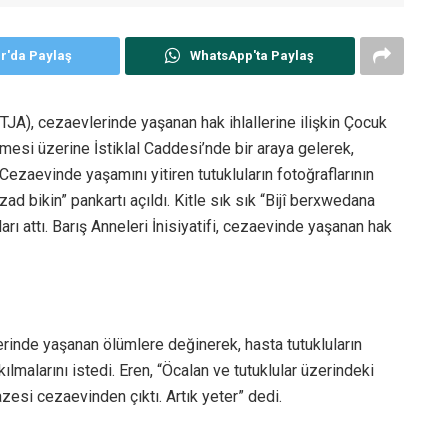
er'da Paylaş
WhatsApp'ta Paylaş
(TJA), cezaevlerinde yaşanan hak ihlallerine ilişkin Çocuk
mesi üzerine İstiklal Caddesi’nde bir araya gelerek,
 Cezaevinde yaşamını yitiren tutukluların fotoğraflarının
ad bikin” pankartı açıldı. Kitle sık sık “Bijî berxwedana
rı attı. Barış Anneleri İnisiyatifi, cezaevinde yaşanan hak
erinde yaşanan ölümlere değinerek, hasta tutukluların
ılmalarını istedi. Eren, “Öcalan ve tutuklular üzerindeki
azesi cezaevinden çıktı. Artık yeter” dedi.