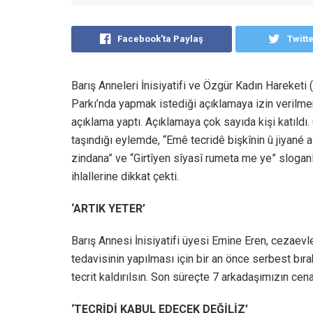
Facebook'ta Paylaş
Twitt
Barış Anneleri İnisiyatifi ve Özgür Kadın Hareketi 
Parkı’nda yapmak istediği açıklamaya izin verilme
açıklama yaptı. Açıklamaya çok sayıda kişi katıldı.
taşındığı eylemde, “Emê tecridê bişkînin û jiyané az
zindana” ve “Girtîyen sîyasî rumeta me ye” sloganla
ihlallerine dikkat çekti.
‘ARTIK YETER’
Barış Annesi İnisiyatifi üyesi Emine Eren, cezaevl
tedavisinin yapılması için bir an önce serbest bırak
tecrit kaldırılsın. Son süreçte 7 arkadaşımızın cen
‘TECRİDİ KABUL EDECEK DEĞİLİZ’