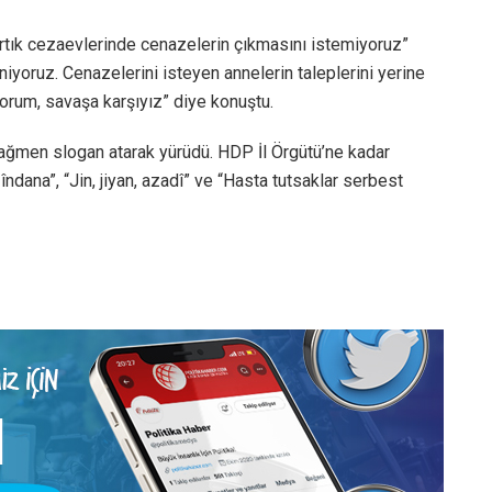
“Artık cezaevlerinde cenazelerin çıkmasını istemiyoruz”
niyoruz. Cenazelerini isteyen annelerin taleplerini yerine
iyorum, savaşa karşıyız” diye konuştu.
rağmen slogan atarak yürüdü. HDP İl Örgütü’ne kadar
zîndana”, “Jin, jiyan, azadî” ve “Hasta tutsaklar serbest