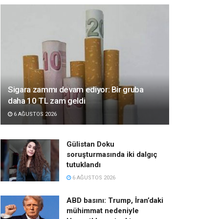
Sigara zammı devam ediyor: Bir gruba
daha 10 TL zam geldi
6 AĞUSTOS 2026
Gülistan Doku
soruşturmasında iki dalgıç
tutuklandı
6 AĞUSTOS 2026
ABD basını: Trump, İran’daki
mühimmat nedeniyle