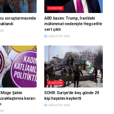
GÜNDEM
ku soruşturmasında
ABD basını: Trump, İran’daki
tuklandı
mühimmat nedeniyle Hegseth’e
sert çıktı
026
6 AĞUSTOS 2026
GÜNDEM
a Müge Şahin
SOHR: Suriye’de beş günde 29
uzaklaştırma kararı
kişi hayatını kaybetti
ı
6 AĞUSTOS 2026
026