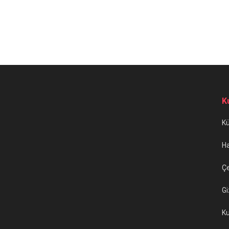
K
K
H
Çe
Gi
Ku