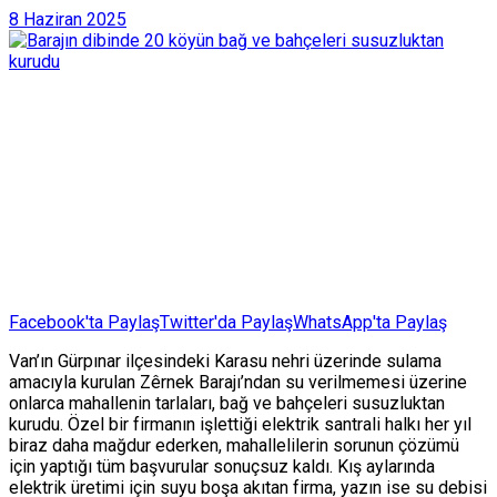
8 Haziran 2025
Facebook'ta Paylaş
Twitter'da Paylaş
WhatsApp'ta Paylaş
Van’ın Gürpınar ilçesindeki Karasu nehri üzerinde sulama
amacıyla kurulan Zêrnek Barajı’ndan su verilmemesi üzerine
onlarca mahallenin tarlaları, bağ ve bahçeleri susuzluktan
kurudu. Özel bir firmanın işlettiği elektrik santrali halkı her yıl
biraz daha mağdur ederken, mahallelilerin sorunun çözümü
için yaptığı tüm başvurular sonuçsuz kaldı. Kış aylarında
elektrik üretimi için suyu boşa akıtan firma, yazın ise su debisi