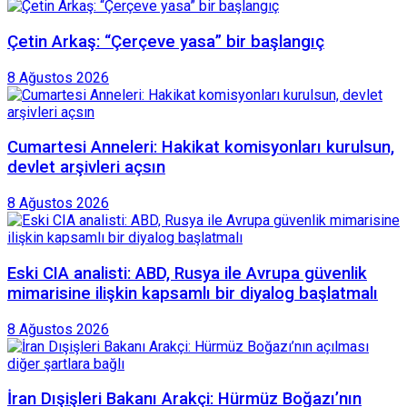
Çetin Arkaş: “Çerçeve yasa” bir başlangıç
8 Ağustos 2026
Cumartesi Anneleri: Hakikat komisyonları kurulsun,
devlet arşivleri açsın
8 Ağustos 2026
Eski CIA analisti: ABD, Rusya ile Avrupa güvenlik
mimarisine ilişkin kapsamlı bir diyalog başlatmalı
8 Ağustos 2026
İran Dışişleri Bakanı Arakçi: Hürmüz Boğazı’nın