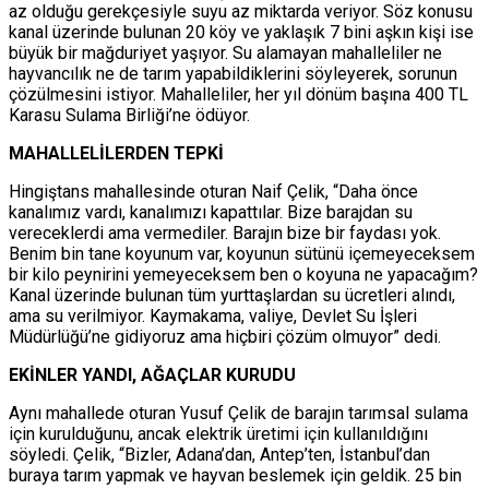
az olduğu gerekçesiyle suyu az miktarda veriyor. Söz konusu
kanal üzerinde bulunan 20 köy ve yaklaşık 7 bini aşkın kişi ise
büyük bir mağduriyet yaşıyor. Su alamayan mahalleliler ne
hayvancılık ne de tarım yapabildiklerini söyleyerek, sorunun
çözülmesini istiyor. Mahalleliler, her yıl dönüm başına 400 TL
Karasu Sulama Birliği’ne ödüyor.
MAHALLELİLERDEN TEPKİ
Hingiştans mahallesinde oturan Naif Çelik, “Daha önce
kanalımız vardı, kanalımızı kapattılar. Bize barajdan su
vereceklerdi ama vermediler. Barajın bize bir faydası yok.
Benim bin tane koyunum var, koyunun sütünü içemeyeceksem
bir kilo peynirini yemeyeceksem ben o koyuna ne yapacağım?
Kanal üzerinde bulunan tüm yurttaşlardan su ücretleri alındı,
ama su verilmiyor. Kaymakama, valiye, Devlet Su İşleri
Müdürlüğü’ne gidiyoruz ama hiçbiri çözüm olmuyor” dedi.
EKİNLER YANDI, AĞAÇLAR KURUDU
Aynı mahallede oturan Yusuf Çelik de barajın tarımsal sulama
için kurulduğunu, ancak elektrik üretimi için kullanıldığını
söyledi. Çelik, “Bizler, Adana’dan, Antep’ten, İstanbul’dan
buraya tarım yapmak ve hayvan beslemek için geldik. 25 bin