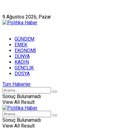
Künye
Hakkımızda
9 Ağustos 2026, Pazar
GÜNDEM
EMEK
EKONOMİ
DÜNYA
KADIN
GENÇLİK
DOSYA
Tüm Haberler
Sonuç Bulunamadı
View All Result
Sonuç Bulunamadı
View All Result