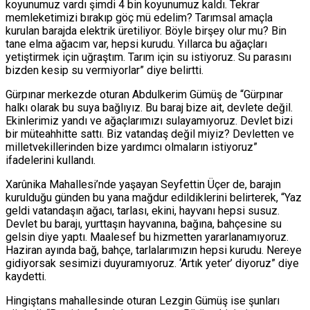
koyunumuz vardı şimdi 4 bin koyunumuz kaldı. Tekrar
memleketimizi bırakıp göç mü edelim? Tarımsal amaçla
kurulan barajda elektrik üretiliyor. Böyle birşey olur mu? Bin
tane elma ağacım var, hepsi kurudu. Yıllarca bu ağaçları
yetiştirmek için uğraştım. Tarım için su istiyoruz. Su parasını
bizden kesip su vermiyorlar” diye belirtti.
Gürpınar merkezde oturan Abdulkerim Gümüş de “Gürpınar
halkı olarak bu suya bağlıyız. Bu baraj bize ait, devlete değil.
Ekinlerimiz yandı ve ağaçlarımızı sulayamıyoruz. Devlet bizi
bir müteahhitte sattı. Biz vatandaş değil miyiz? Devletten ve
milletvekillerinden bize yardımcı olmaların istiyoruz”
ifadelerini kullandı.
Xarûnika Mahallesi’nde yaşayan Seyfettin Üçer de, barajın
kurulduğu günden bu yana mağdur edildiklerini belirterek, “Yaz
geldi vatandaşın ağacı, tarlası, ekini, hayvanı hepsi susuz.
Devlet bu barajı, yurttaşın hayvanına, bağına, bahçesine su
gelsin diye yaptı. Maalesef bu hizmetten yararlanamıyoruz.
Haziran ayında bağ, bahçe, tarlalarımızın hepsi kurudu. Nereye
gidiyorsak sesimizi duyuramıyoruz. ‘Artık yeter’ diyoruz” diye
kaydetti.
Hingiştans mahallesinde oturan Lezgin Gümüş ise şunları