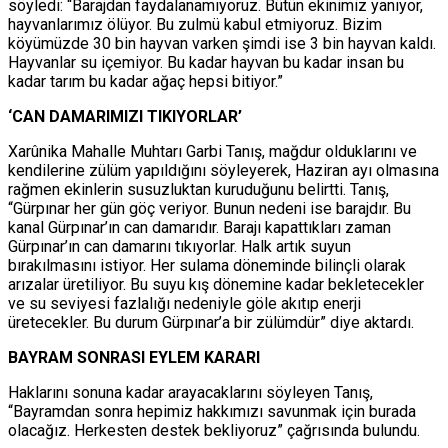
söyledi: “Barajdan faydalanamıyoruz. Bütün ekinimiz yanıyor,
hayvanlarımız ölüyor. Bu zulmü kabul etmiyoruz. Bizim
köyümüzde 30 bin hayvan varken şimdi ise 3 bin hayvan kaldı.
Hayvanlar su içemiyor. Bu kadar hayvan bu kadar insan bu
kadar tarım bu kadar ağaç hepsi bitiyor.”
‘CAN DAMARIMIZI TIKIYORLAR’
Xarûnika Mahalle Muhtarı Garbi Tanış, mağdur olduklarını ve
kendilerine zülüm yapıldığını söyleyerek, Haziran ayı olmasına
rağmen ekinlerin susuzluktan kuruduğunu belirtti. Tanış,
“Gürpınar her gün göç veriyor. Bunun nedeni ise barajdır. Bu
kanal Gürpınar’ın can damarıdır. Barajı kapattıkları zaman
Gürpınar’ın can damarını tıkıyorlar. Halk artık suyun
bırakılmasını istiyor. Her sulama döneminde bilinçli olarak
arızalar üretiliyor. Bu suyu kış dönemine kadar bekletecekler
ve su seviyesi fazlalığı nedeniyle göle akıtıp enerji
üretecekler. Bu durum Gürpınar’a bir zülümdür” diye aktardı.
BAYRAM SONRASI EYLEM KARARI
Haklarını sonuna kadar arayacaklarını söyleyen Tanış,
“Bayramdan sonra hepimiz hakkımızı savunmak için burada
olacağız. Herkesten destek bekliyoruz” çağrısında bulundu.