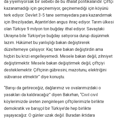
da yiyemiyorsak bir sebebi de bu ithalat politikalarıdır. Çiftçi
kazanamadığı için geçinemiyor, geçinemediği için köyünü
terk ediyor. Devlet 3-5 tane sermayedara para kazandırmak
için Brezilyadan, Arjantin’den angus ihraç ediyor. Tarım ülkesi
olan Türkiye 9 milyon ton buğday ithal ediyor. Savaştaki
Ukrayna bile Türkiye’ye buğday satıyorsa durup düşünmek
lazım. Hükümet bu yanlışlığı bakan değiştirerek
düzeltemeye çalışıyor. Kaç tane bakan değiştirdin ama
hiçbiri bu krizi engelleyemedi. Mesele bakan değil, zihniyet
değiştirmektir. Mesele bakan değiştirmek değil, çiftçiyi
desteklemektir. Çiftçinin gübresini, mazotunu, elektriğini
sübvanse etmektir” diye konuştu.
“Barışı da getireceğiz, dağlarımız ve ovalarımızdaki o
yasakları da kaldıracağız” diyen Bakırhan, “Cıvıl cıvıl
köylerimizde üreten zenginleşen çiftçilerimizle birlikte
demokratik ve barışçıl bir Türkiye’de hep birlikte
yaşayacağız. O günler uzak değil. Buradan iktidara