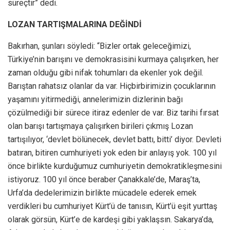
süreçtir” dedi.
LOZAN TARTIŞMALARINA DEĞİNDİ
Bakırhan, şunları söyledi: “Bizler ortak geleceğimizi,
Türkiye’nin barışını ve demokrasisini kurmaya çalışırken, her
zaman olduğu gibi nifak tohumları da ekenler yok değil.
Barıştan rahatsız olanlar da var. Hiçbirbirimizin çocuklarının
yaşamını yitirmediği, annelerimizin dizlerinin bağı
çözülmediği bir sürece itiraz edenler de var. Biz tarihi fırsat
olan barışı tartışmaya çalışırken birileri çıkmış Lozan
tartışılıyor, ‘devlet bölünecek, devlet battı, bitti’ diyor. Devleti
batıran, bitiren cumhuriyeti yok eden bir anlayış yok. 100 yıl
önce birlikte kurduğumuz cumhuriyetin demokratikleşmesini
istiyoruz. 100 yıl önce beraber Çanakkale’de, Maraş’ta,
Urfa’da dedelerimizin birlikte mücadele ederek emek
verdikleri bu cumhuriyet Kürt’ü de tanısın, Kürt’ü eşit yurttaş
olarak görsün, Kürt’e de kardeşi gibi yaklaşsın. Sakarya’da,