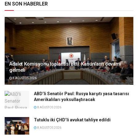
EN SON HABERLER
Adalet Komisyonu toplantısı bitti: Kanunların devamı
gelmeli
8 AĞUSTOS 2026
ABD’li Senatör Paul: Rusya karşıtı yasa tasarısı
Amerikalıları yoksullaştıracak
8 AĞUSTOS 2026
Tutuklu iki ÇHD’li avukat tahliye edildi
8 AĞUSTOS 2026