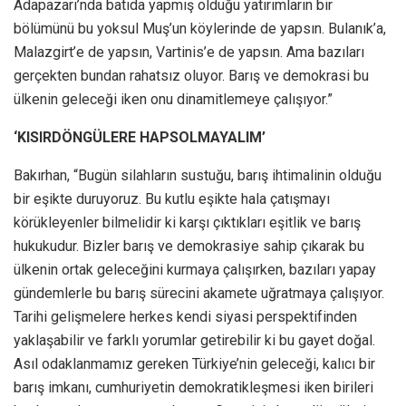
Adapazarı’nda batıda yapmış olduğu yatırımların bir
bölümünü bu yoksul Muş’un köylerinde de yapsın. Bulanık’a,
Malazgirt’e de yapsın, Vartinis’e de yapsın. Ama bazıları
gerçekten bundan rahatsız oluyor. Barış ve demokrasi bu
ülkenin geleceği iken onu dinamitlemeye çalışıyor.”
‘KISIRDÖNGÜLERE HAPSOLMAYALIM’
Bakırhan, “Bugün silahların sustuğu, barış ihtimalinin olduğu
bir eşikte duruyoruz. Bu kutlu eşikte hala çatışmayı
körükleyenler bilmelidir ki karşı çıktıkları eşitlik ve barış
hukukudur. Bizler barış ve demokrasiye sahip çıkarak bu
ülkenin ortak geleceğini kurmaya çalışırken, bazıları yapay
gündemlerle bu barış sürecini akamete uğratmaya çalışıyor.
Tarihi gelişmelere herkes kendi siyasi perspektifinden
yaklaşabilir ve farklı yorumlar getirebilir ki bu gayet doğal.
Asıl odaklanmamız gereken Türkiye’nin geleceği, kalıcı bir
barış imkanı, cumhuriyetin demokratikleşmesi iken birileri