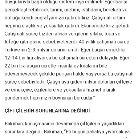
duygularıyla bağlı olduğu sistem inşa edilmeli. Eğer barışı
gerçekleştirebilirsek tarımı, üretimi, istihdamı, bereketi ve
bolluğu kendi coğrafyamıza getirebiliriz. Çatışmalı ortam
hepimize açlık ve yoksulluk getirdi. Ekonomide kriz getirdi.
Çatışmalı süreç bizden alınan vergilerin silaha, topa ve
tüfeğe gitmesine sebebiyet verdi. 40 yıllık çatışmalı süreç
Türkiye’nin 2-3 milyar dolarını emdi. Eğer bugün emekliler
12-14 bin lira alıyorsa bu çatışmalı süreçten dolayıdır. Eğer
22 bin lira asgari ücretle insanla ev kiralarını bile
ödeyemeyecek şekilde perişan halde yaşıyorsa bu çatışmalı
süreç sebebiyledir. Çatışmaya giden milyar dolarları çiftçiye
ve emekçiye, ezilenlere ve yoksullara hizmet olarak
göndermek hepimizin boynunun borcudur.”
ÇİFTÇİLERİN SORUNLARINA DEĞİNDİ
Bakırhan, konuşmasının devamında çiftçilerin yaşadıkları
sorunlara değindi. Bakırhan, “Eti bugün pahalıya yiyorsak ya