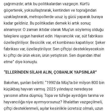
çağrımızdır; artık bu politikalardan vazgeçin. Kürt’ü
göçerterek, yoksullaştırarak, kentinden ve toprağından
uzaklaştırarak, metropollerde ucuz iş gücü yaparak buraya
kadar geldiniz. Bu politikadan demek ki artık sonuç
alınamıyor. O zaman iktidar olarak Muş’un söylemiş olduğu
taleplere uygun hareket edin. Hayvancılık var, süt fabrikası
özelleştiriliyor. Besicilik var, et kombinası kapatılıyor. Şeker
fabrikası var, özelleştiriliyor. Sen çiftçiyi destekleyeceksin
ki çiftçi de ürün eksin, ürün yetiştirsin. Sen dışarıdan ithal
etme” diye konuştu.
“ELLERİNDEN SİLAHI ALIN, ÇOBANLIK YAPSINLAR”
Bakırhan, şunları belirtti: “1990’da Mûş’ta bir milyon 800 bin
küçükbaş hayvan varmış. 2025 yılındayız neredeyse
yarısının altına düşmüş. Topa ve tüfeğe ayırdığını tarıma ve
hayvancılığa niye ayırmıyorsunuz? İthalattan vazgeçilmeli,
çiftçi desteklenmeli, aşılar kesinlikle ücretsiz olmalı, uzun