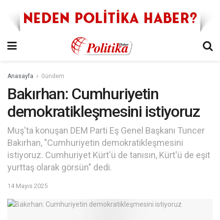
Anasayfa
Gündem
Bakırhan: Cumhuriyetin
demokratikleşmesini istiyoruz
Muş'ta konuşan DEM Parti Eş Genel Başkanı Tuncer
Bakırhan, "Cumhuriyetin demokratikleşmesini
istiyoruz. Cumhuriyet Kürt'ü de tanısın, Kürt'ü de eşit
yurttaş olarak görsün" dedi.
14 Mayıs 2025