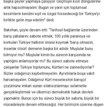
başka şeyler yapmaya çalışıyor. Geçmişin kısır döngülerine
artık hapsolmayalım. Bugün ve yarın için toplumsal
kesimlerin kendini eşit ve özgür hissedeceği bir Türkiye’yi
birlikte gelin inşa edelim” dedi.
Bakırhan, şöyle devam etti: “Tarihsel bağlamlar üzerinden
barış çabalarını sabote etmek, 100 yıllık paranoya ve
korkuları Türkiye halkının önüne koymak ‘barış olmasın,
insanlar ölsün’ demenin başka bir adıdır. Muşlular bunu
bilmiyor mu? Muşlular kimin bu sürecin karşısında ne
yaptığını anlamıyorlar mı? Bu süreci sabote etmeye
çalışanlar Türkiye toplumunu, Kürtleri ne zannediyorlar?
Bizler odağımızı kaybetmeyelim. Ayrıntılarla boşa vakit
harcamayalım. Odağımız Kürt meselesinin barışçıl
çözümüne imkan sunan silahsızlanmayı selametle
gerçekleştirmek ve ülkemizi demokratik hukuk devleti
yapmaktır. Bunun için bu süreci büyük bir sabırla, büyük bir
mücadeleyle devam ettireceğiz. Her birimizin üzerine düşen