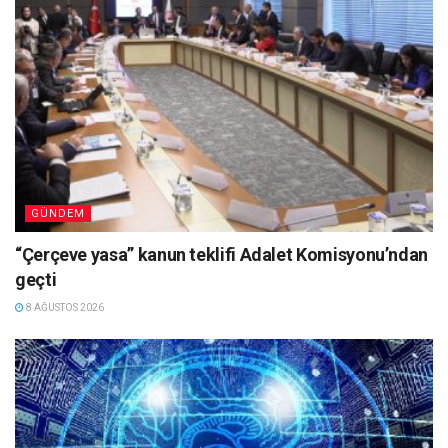
GÜNDEM
“Çerçeve yasa” kanun teklifi Adalet Komisyonu’ndan
geçti
8 AĞUSTOS 2026