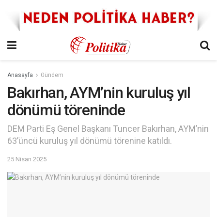
Anasayfa
Gündem
Bakırhan, AYM’nin kuruluş yıl
dönümü töreninde
DEM Parti Eş Genel Başkanı Tuncer Bakırhan, AYM’nin
63’üncü kuruluş yıl dönümü törenine katıldı.
25 Nisan 2025