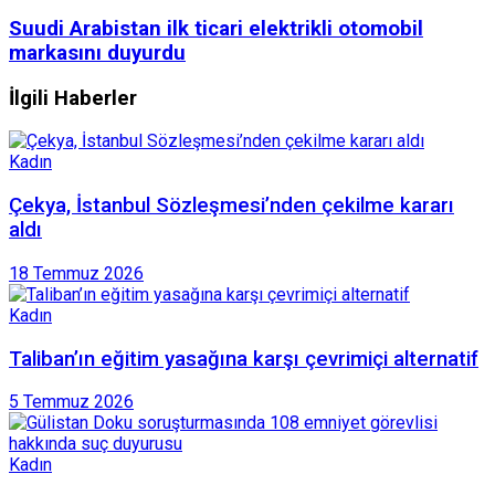
Suudi Arabistan ilk ticari elektrikli otomobil
markasını duyurdu
İlgili Haberler
Kadın
Çekya, İstanbul Sözleşmesi’nden çekilme kararı
aldı
18 Temmuz 2026
Kadın
Taliban’ın eğitim yasağına karşı çevrimiçi alternatif
5 Temmuz 2026
Kadın