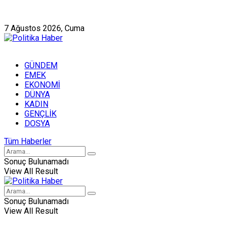
Künye
Hakkımızda
7 Ağustos 2026, Cuma
GÜNDEM
EMEK
EKONOMİ
DÜNYA
KADIN
GENÇLİK
DOSYA
Tüm Haberler
Sonuç Bulunamadı
View All Result
Sonuç Bulunamadı
View All Result