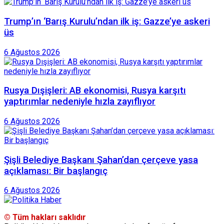
Trump’ın ‘Barış Kurulu’ndan ilk iş: Gazze’ye askeri
üs
6 Ağustos 2026
Rusya Dışişleri: AB ekonomisi, Rusya karşıtı
yaptırımlar nedeniyle hızla zayıflıyor
6 Ağustos 2026
Şişli Belediye Başkanı Şahan’dan çerçeve yasa
açıklaması: Bir başlangıç
6 Ağustos 2026
© Tüm hakları saklıdır