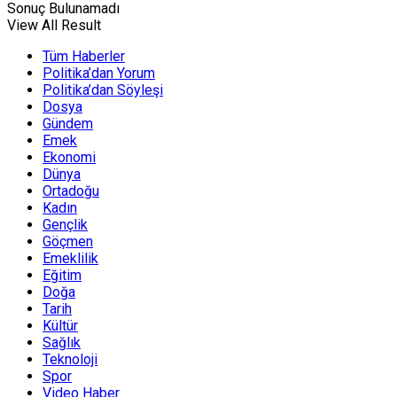
Sonuç Bulunamadı
View All Result
Tüm Haberler
Politika’dan Yorum
Politika’dan Söyleşi
Dosya
Gündem
Emek
Ekonomi
Dünya
Ortadoğu
Kadın
Gençlik
Göçmen
Emeklilik
Eğitim
Doğa
Tarih
Kültür
Sağlık
Teknoloji
Spor
Video Haber