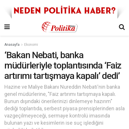
Anasayfa
Ekonomi
‘Bakan Nebati, banka
müdürleriyle toplantısında ‘Faiz
artırımı tartışmaya kapalı’ dedi’
Hazine ve Maliye Bakanı Nureddin Nebati'nin banka
genel müdürlerine, "Faiz artırımı tartışmaya kapalı.
Bunun dışındaki önerilerinizi dinlemeye hazırım"
dediği toplantıda, serbest piyasa prensiplerinden asla
vazgeçilmeyeceği, sermaye kontrolü imasında
bulunan yazı ve kesimlerin ise suç işlediğini