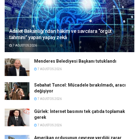
Adalet Bakanlığı’ndan hâkim ve savcılara “örgüt
tahmini” yapan yapay zekâ
7 AĞUSTOS 2026
Menderes Belediyesi Başkanı tutuklandı
7 AĞUSTOS 2026
Sebahat Tuncel: Mücadele bırakılmadı, aracı
değişiyor
7 AĞUSTOS 2026
Gürlek: İnternet basınını tek çatıda toplamak
gerek
7 AĞUSTOS 2026
Amerikan ordusunun çevreye verdiği zarar