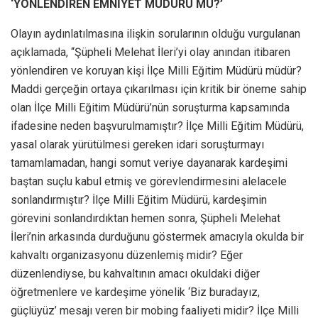
‘YÖNLENDİREN EMNİYET MÜDÜRÜ MÜ?’
Olayın aydınlatılmasına ilişkin sorularının olduğu vurgulanan
açıklamada, “Şüpheli Melehat İleri’yi olay anından itibaren
yönlendiren ve koruyan kişi İlçe Milli Eğitim Müdürü müdür?
Maddi gerçeğin ortaya çıkarılması için kritik bir öneme sahip
olan İlçe Milli Eğitim Müdürü’nün soruşturma kapsamında
ifadesine neden başvurulmamıştır? İlçe Milli Eğitim Müdürü,
yasal olarak yürütülmesi gereken idari soruşturmayı
tamamlamadan, hangi somut veriye dayanarak kardeşimi
baştan suçlu kabul etmiş ve görevlendirmesini alelacele
sonlandırmıştır? İlçe Milli Eğitim Müdürü, kardeşimin
görevini sonlandırdıktan hemen sonra, Şüpheli Melehat
İleri’nin arkasında durduğunu göstermek amacıyla okulda bir
kahvaltı organizasyonu düzenlemiş midir? Eğer
düzenlendiyse, bu kahvaltının amacı okuldaki diğer
öğretmenlere ve kardeşime yönelik ‘Biz buradayız,
güçlüyüz’ mesajı veren bir mobing faaliyeti midir? İlçe Milli