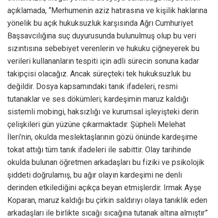
açıklamada, “Merhumenin aziz hatırasına ve kişilik haklarına
yönelik bu açık hukuksuzluk karşısında Ağrı Cumhuriyet
Başsavcılığına suç duyurusunda bulunulmuş olup bu veri
sızıntısına sebebiyet verenlerin ve hukuku çiğneyerek bu
verileri kullananların tespiti için adli sürecin sonuna kadar
takipçisi olacağız. Ancak süreçteki tek hukuksuzluk bu
değildir. Dosya kapsamındaki tanık ifadeleri, resmi
tutanaklar ve ses dökümleri; kardeşimin maruz kaldığı
sistemli mobingi, haksızlığı ve kurumsal işleyişteki derin
çelişkileri gün yüzüne çıkarmaktadır. Şüpheli Melehat
İleri’nin, okulda meslektaşlarının gözü önünde kardeşime
tokat attığı tüm tanık ifadeleri ile sabittir. Olay tarihinde
okulda bulunan öğretmen arkadaşları bu fiziki ve psikolojik
şiddeti doğrulamış, bu ağır olayın kardeşimi ne denli
derinden etkilediğini açıkça beyan etmişlerdir. Irmak Ayşe
Koparan, maruz kaldığı bu çirkin saldırıyı olaya tanıklık eden
arkadaşları ile birlikte sıcağı sıcağına tutanak altına almıştır”