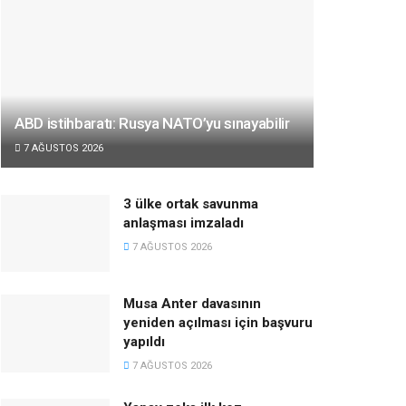
ABD istihbaratı: Rusya NATO’yu sınayabilir
7 AĞUSTOS 2026
3 ülke ortak savunma
anlaşması imzaladı
7 AĞUSTOS 2026
Musa Anter davasının
yeniden açılması için başvuru
yapıldı
7 AĞUSTOS 2026