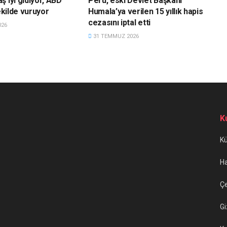
 iyi gidiyor, ABD
Peru, eski Devlet Başkanı
şekilde vuruyor
Humala’ya verilen 15 yıllık hapis
cezasını iptal etti
026
31 TEMMUZ 2026
K
K
H
Çe
Gi