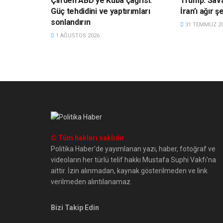
Çin’den ABD’ye Küba çağrısı:
Trump: Savaş
Güç tehdidini ve yaptırımları
İran’ı ağır 
sonlandırın
31 TEMMUZ 2
1 AĞUSTOS 2026
© Tüm hakları saklıdır
Politika Haber'de yayımlanan yazı, haber, fotoğraf ve
videoların her türlü telif hakkı Mustafa Suphi Vakfı'na
aittir. İzin alınmadan, kaynak gösterilmeden ve link
verilmeden alıntılanamaz.
Bizi Takip Edin