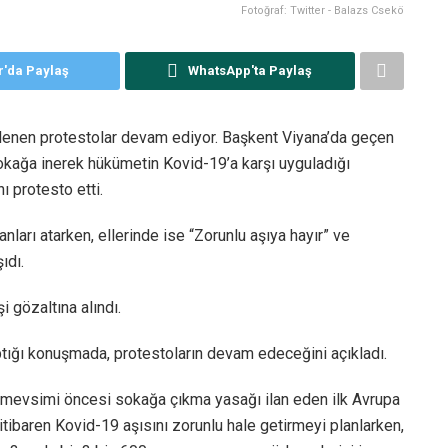
Fotoğraf: Twitter - Balazs Csekö
r'da Paylaş
WhatsApp'ta Paylaş
nlenen protestolar devam ediyor. Başkent Viyana’da geçen
sokağa inerek hükümetin Kovid-19’a karşı uyguladığı
ı protesto etti.
anları atarken, ellerinde ise “Zorunlu aşıya hayır” ve
ıdı.
i gözaltına alındı.
ptığı konuşmada, protestoların devam edeceğini açıkladı.
ş mevsimi öncesi sokağa çıkma yasağı ilan eden ilk Avrupa
itibaren Kovid-19 aşısını zorunlu hale getirmeyi planlarken,