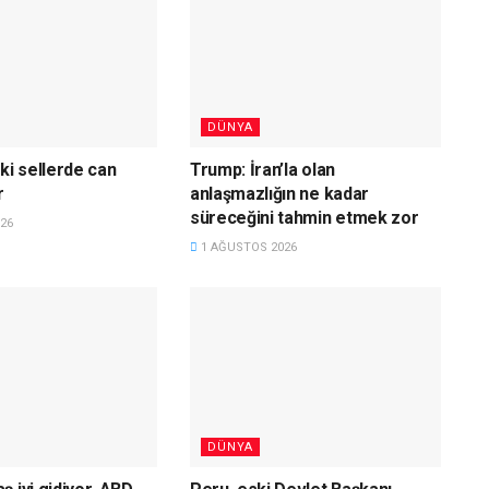
DÜNYA
ki sellerde can
Trump: İran’la olan
r
anlaşmazlığın ne kadar
süreceğini tahmin etmek zor
26
1 AĞUSTOS 2026
DÜNYA