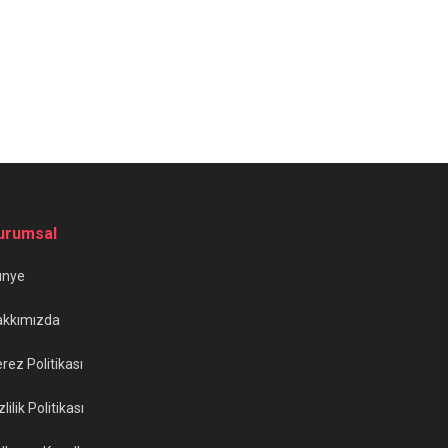
urumsal
ünye
akkımızda
rez Politikası
zlilik Politikası