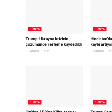
DÜNYA
DÜNYA
Trump: Ukrayna krizinin
Hindistan’da
çözümünde ilerleme kaydedildi
kaybı artıyo
7 AĞUSTOS 2026
2 AĞUSTOS 20
DÜNYA
DÜNYA