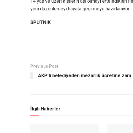
14 yaş ve üzeri kişilerin aşı olmayı erteledikleri 
yeni düzenlemeyi hayata geçirmeye hazırlanıyor.
SPUTNİK
Previous Post
AKP’li belediyeden mezarlık ücretine zam
İlgili Haberler