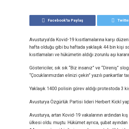
Facebook'ta Paylaş
Twitte
Avusturya’da Kovid-19 kısıtlamalarına karşı düze
hafta olduğu gibi bu haftada yaklaşık 44 bin kişi 
kısıtlamaları ve hükümetin aldığı zorunlu aşı kararın
Göstericiler, sık sık “Biz insanız” ve “Direniş” slog
“Çocuklarımızdan elinizi çekin” yazılı pankartlar taş
Yaklaşık 1400 polisin görev aldığı protestoda 3 kiş
Avusturya Özgürlük Partisi lideri Herbert Kickl ya
Avusturya, artan Kovid-19 vakalarının ardından kı
ülkesi oldu. muştu. Hükümet ayrıca, şubat ayından 