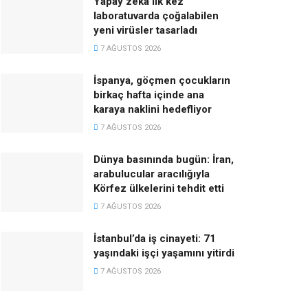
Yapay zeka ilk kez
laboratuvarda çoğalabilen
yeni virüsler tasarladı
7 AĞUSTOS 2026
İspanya, göçmen çocukların
birkaç hafta içinde ana
karaya naklini hedefliyor
7 AĞUSTOS 2026
Dünya basınında bugün: İran,
arabulucular aracılığıyla
Körfez ülkelerini tehdit etti
7 AĞUSTOS 2026
İstanbul’da iş cinayeti: 71
yaşındaki işçi yaşamını yitirdi
7 AĞUSTOS 2026