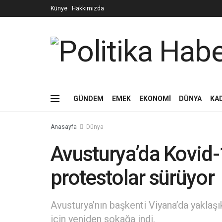
Künye
Hakkımızda
GÜNDEM
EMEK
EKONOMİ
DÜNYA
KA
Anasayfa
Dünya
Avusturya’da Kovid-1
protestolar sürüyor
Avusturya’nın başkenti Viyana’da yaklaşı
için yeniden sokağa indi.