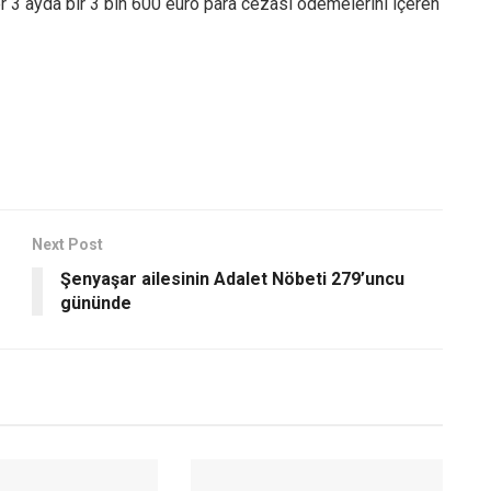
her 3 ayda bir 3 bin 600 euro para cezası ödemelerini içeren
Next Post
Şenyaşar ailesinin Adalet Nöbeti 279’uncu
gününde