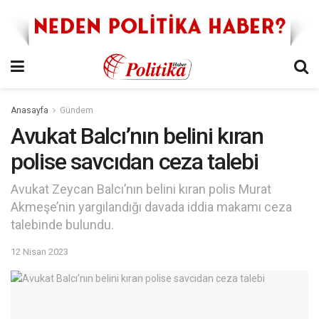
Anasayfa
Gündem
Avukat Balcı’nın belini kıran
polise savcıdan ceza talebi
Avukat Zeycan Balcı’nın belini kıran polis Murat
Akmeşe’nin yargılandığı davada iddia makamı ceza
talebinde bulundu.
12 Nisan 2023