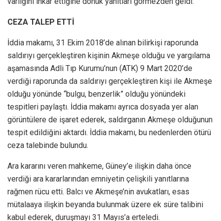
varlığını inkar ettiğine dönük yanıtları görmezden geldi.
CEZA TALEP ETTİ
İddia makamı, 31 Ekim 2018’de alınan bilirkişi raporunda
saldırıyı gerçekleştiren kişinin Akmeşe olduğu ve yargılama
aşamasında Adli Tıp Kurumu’nun (ATK) 9 Mart 2020’de
verdiği raporunda da saldırıyı gerçekleştiren kişi ile Akmeşe
olduğu yönünde “bulgu, benzerlik” olduğu yönündeki
tespitleri paylaştı. İddia makamı ayrıca dosyada yer alan
görüntülere de işaret ederek, saldırganın Akmeşe olduğunun
tespit edildiğini aktardı. İddia makamı, bu nedenlerden ötürü
ceza talebinde bulundu.
Ara kararını veren mahkeme, Güney’e ilişkin daha önce
verdiği ara kararlarından emniyetin çelişkili yanıtlarına
rağmen rücu etti. Balcı ve Akmeşe’nin avukatları, esas
mütalaaya ilişkin beyanda bulunmak üzere ek süre talibini
kabul ederek, duruşmayı 31 Mayıs’a erteledi.