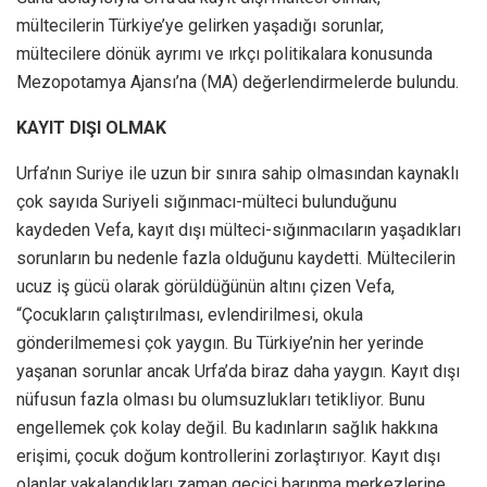
mültecilerin Türkiye’ye gelirken yaşadığı sorunlar,
mültecilere dönük ayrımı ve ırkçı politikalara konusunda
Mezopotamya Ajansı’na (MA) değerlendirmelerde bulundu.
KAYIT DIŞI OLMAK
Urfa’nın Suriye ile uzun bir sınıra sahip olmasından kaynaklı
çok sayıda Suriyeli sığınmacı-mülteci bulunduğunu
kaydeden Vefa, kayıt dışı mülteci-sığınmacıların yaşadıkları
sorunların bu nedenle fazla olduğunu kaydetti. Mültecilerin
ucuz iş gücü olarak görüldüğünün altını çizen Vefa,
“Çocukların çalıştırılması, evlendirilmesi, okula
gönderilmemesi çok yaygın. Bu Türkiye’nin her yerinde
yaşanan sorunlar ancak Urfa’da biraz daha yaygın. Kayıt dışı
nüfusun fazla olması bu olumsuzlukları tetikliyor. Bunu
engellemek çok kolay değil. Bu kadınların sağlık hakkına
erişimi, çocuk doğum kontrollerini zorlaştırıyor. Kayıt dışı
olanlar yakalandıkları zaman geçici barınma merkezlerine