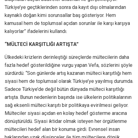
Türkiye’ye geçtiklerinden sonra da kayıt dışı olmalarından
kaynaklı doğan kimi sorunsallar baş gösteriyor. Hem
kamusal hem de toplumsal açıdan sorunlar ile karşı karşıya
kalıyorlar” ifadelerini kullandı.
“MÜLTECİ KARŞITLIĞI ARTIŞTA”
Ülkedeki krizlerin derinleştiği süreçlerde mültecilerin daha
fazla hedef gösterildiğine vurgu yapan Vefa, sözlerini şöyle
sürdürdü: “Son günlerde artış kazanan mülteci karşıtlığı hem
siyasi hem de toplumsal olarak Türkiye’ye yayılmış durumda.
Sadece Türkiye’de değil bütün dünyada mülteci karşıtlığı
artışta. Bunun nedenlerin başında ise ülkelerin politikalarının
sağ eksenli mülteci karşıtı bir politikaya evirilmesi geliyor.
Mülteciler siyasi açıdan en kolay hedef gösterme aracına
dönüştürüldü. Siyasi iktidar olmak isteyen her örgütlenme
mültecileri hedef alan bir konuma girdi. Evrensel insan
haklarından uzak düşünceler ile tüm mültecilere dönük