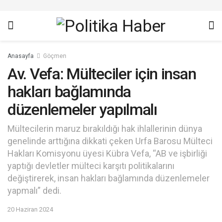
Anasayfa
Göçmen
Av. Vefa: Mülteciler için insan
hakları bağlamında
düzenlemeler yapılmalı
Mültecilerin maruz bırakıldığı hak ihlallerinin dünya
genelinde arttığına dikkati çeken Urfa Barosu Mülteci
Hakları Komisyonu üyesi Kübra Vefa, “AB ve işbirliği
yaptığı devletler mülteci karşıtı politikalarını
değiştirerek, insan hakları bağlamında düzenlemeler
yapmalı” dedi.
20 Haziran 2024