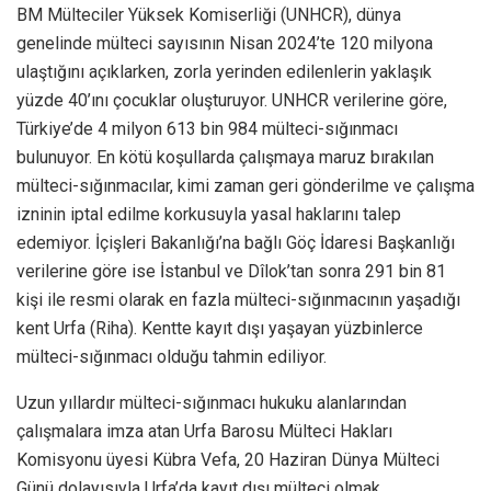
BM Mülteciler Yüksek Komiserliği (UNHCR), dünya
genelinde mülteci sayısının Nisan 2024’te 120 milyona
ulaştığını açıklarken, zorla yerinden edilenlerin yaklaşık
yüzde 40’ını çocuklar oluşturuyor. UNHCR verilerine göre,
Türkiye’de 4 milyon 613 bin 984 mülteci-sığınmacı
bulunuyor. En kötü koşullarda çalışmaya maruz bırakılan
mülteci-sığınmacılar, kimi zaman geri gönderilme ve çalışma
izninin iptal edilme korkusuyla yasal haklarını talep
edemiyor. İçişleri Bakanlığı’na bağlı Göç İdaresi Başkanlığı
verilerine göre ise İstanbul ve Dîlok’tan sonra 291 bin 81
kişi ile resmi olarak en fazla mülteci-sığınmacının yaşadığı
kent Urfa (Riha). Kentte kayıt dışı yaşayan yüzbinlerce
mülteci-sığınmacı olduğu tahmin ediliyor.
Uzun yıllardır mülteci-sığınmacı hukuku alanlarından
çalışmalara imza atan Urfa Barosu Mülteci Hakları
Komisyonu üyesi Kübra Vefa, 20 Haziran Dünya Mülteci
Günü dolayısıyla Urfa’da kayıt dışı mülteci olmak,