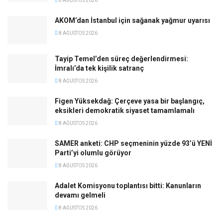
8 AĞUSTOS 2026
AKOM’dan İstanbul için sağanak yağmur uyarısı
8 AĞUSTOS 2026
Tayip Temel’den süreç değerlendirmesi:
İmralı’da tek kişilik satranç
8 AĞUSTOS 2026
Figen Yüksekdağ: Çerçeve yasa bir başlangıç,
eksikleri demokratik siyaset tamamlamalı
8 AĞUSTOS 2026
SAMER anketi: CHP seçmeninin yüzde 93’ü YENİ
Parti’yi olumlu görüyor
8 AĞUSTOS 2026
Adalet Komisyonu toplantısı bitti: Kanunların
devamı gelmeli
8 AĞUSTOS 2026