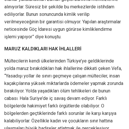
alınıyorlar. Süresiz bir şekilde bu merkezlerde istihdam
ediliyorlar. Bunun sonuncunda kimlik verilip
verilmeyeceğinin bir garantisi olmuyor. Yapılan araştırmalar
neticesinde Göç İdaresi uygun görürse kimliklendirme
işlemi yapıyor” diye konuştu.
MARUZ KALDIKLARI HAK İHLALLERİ
Mültecilerin kendi ülkelerinden Türkiye’ye geldiklerinde
yolda maruz bırakıldıkları hak ihlallerine dikkati çeken Vefa,
“Yasadışı yollar ile sınırı geçmeye çalışan mülteciler, insan
kaçakçılarına yüksek miktarlarda ödemeler yapmak zorunda
bırakılıyor. Yolda yaşadıkları ölüm tehlikeleri de bunun
cabası. Hala Suriye’de iç savaş devam ediyor. Farklı
bölgelerde hakimiyet farklı örgütlerde olabiliyor. O
bölgelerden geçtiklerinde farklı sorunlar ile karşı karşıya
kalabiliyorlar. Özellikle kadın ve çocukların sınır hattına
ulaşmaları büyük badireler atlatmak ile gerçekleşiyor.