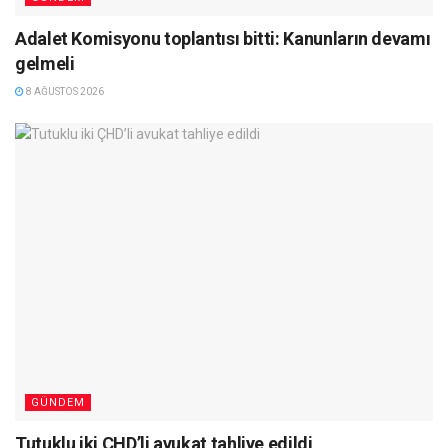
Adalet Komisyonu toplantısı bitti: Kanunların devamı
gelmeli
8 AĞUSTOS 2026
GÜNDEM
Tutuklu iki ÇHD’li avukat tahliye edildi