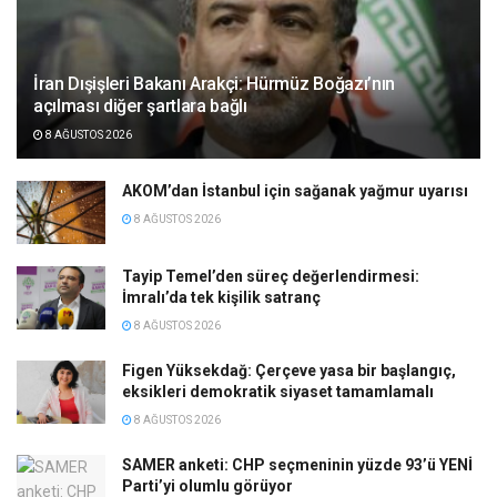
İran Dışişleri Bakanı Arakçi: Hürmüz Boğazı’nın
açılması diğer şartlara bağlı
8 AĞUSTOS 2026
AKOM’dan İstanbul için sağanak yağmur uyarısı
8 AĞUSTOS 2026
Tayip Temel’den süreç değerlendirmesi:
İmralı’da tek kişilik satranç
8 AĞUSTOS 2026
Figen Yüksekdağ: Çerçeve yasa bir başlangıç,
eksikleri demokratik siyaset tamamlamalı
8 AĞUSTOS 2026
SAMER anketi: CHP seçmeninin yüzde 93’ü YENİ
Parti’yi olumlu görüyor