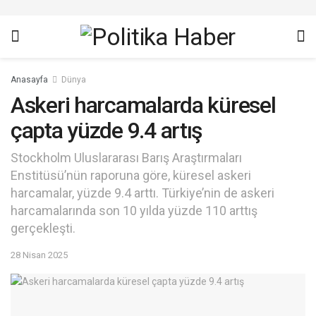
Anasayfa
Dünya
Askeri harcamalarda küresel
çapta yüzde 9.4 artış
Stockholm Uluslararası Barış Araştırmaları
Enstitüsü’nün raporuna göre, küresel askeri
harcamalar, yüzde 9.4 arttı. Türkiye’nin de askeri
harcamalarında son 10 yılda yüzde 110 arttış
gerçekleşti.
28 Nisan 2025