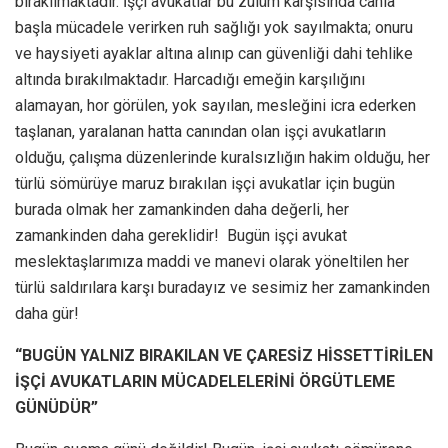
bırakılmaktadır. İşçi avukatlar bu zulüm karşısında canla
başla mücadele verirken ruh sağlığı yok sayılmakta; onuru
ve haysiyeti ayaklar altına alınıp can güvenliği dahi tehlike
altında bırakılmaktadır. Harcadığı emeğin karşılığını
alamayan, hor görülen, yok sayılan, mesleğini icra ederken
taşlanan, yaralanan hatta canından olan işçi avukatların
olduğu, çalışma düzenlerinde kuralsızlığın hakim olduğu, her
türlü sömürüye maruz bırakılan işçi avukatlar için bugün
burada olmak her zamankinden daha değerli, her
zamankinden daha gereklidir! Bugün işçi avukat
meslektaşlarımıza maddi ve manevi olarak yöneltilen her
türlü saldırılara karşı buradayız ve sesimiz her zamankinden
daha gür!
“BUGÜN YALNIZ BIRAKILAN VE ÇARESİZ HİSSETTİRİLEN
İŞÇİ AVUKATLARIN MÜCADELELERİNİ ÖRGÜTLEME
GÜNÜDÜR”