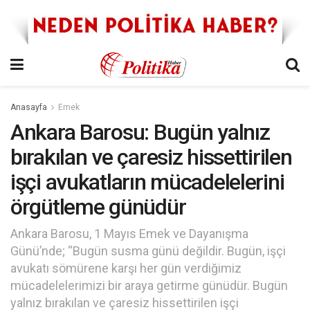
Anasayfa
Emek
Ankara Barosu: Bugün yalnız
bırakılan ve çaresiz hissettirilen
işçi avukatların mücadelelerini
örgütleme günüdür
Ankara Barosu, 1 Mayıs Emek ve Dayanışma
Günü’nde; “Bugün susma günü değildir. Bugün, işçi
avukatı sömürene karşı her gün verdiğimiz
mücadelelerimizi bir araya getirme günüdür. Bugün
yalnız bırakılan ve çaresiz hissettirilen işçi