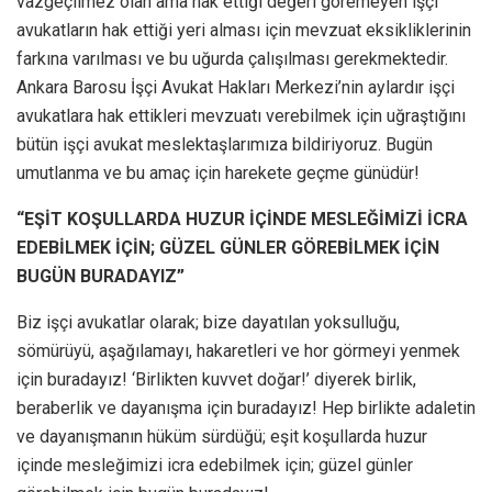
vazgeçilmez olan ama hak ettiği değeri göremeyen işçi
avukatların hak ettiği yeri alması için mevzuat eksikliklerinin
farkına varılması ve bu uğurda çalışılması gerekmektedir.
Ankara Barosu İşçi Avukat Hakları Merkezi’nin aylardır işçi
avukatlara hak ettikleri mevzuatı verebilmek için uğraştığını
bütün işçi avukat meslektaşlarımıza bildiriyoruz. Bugün
umutlanma ve bu amaç için harekete geçme günüdür!
“EŞİT KOŞULLARDA HUZUR İÇİNDE MESLEĞİMİZİ İCRA
EDEBİLMEK İÇİN; GÜZEL GÜNLER GÖREBİLMEK İÇİN
BUGÜN BURADAYIZ”
Biz işçi avukatlar olarak; bize dayatılan yoksulluğu,
sömürüyü, aşağılamayı, hakaretleri ve hor görmeyi yenmek
için buradayız! ‘Birlikten kuvvet doğar!’ diyerek birlik,
beraberlik ve dayanışma için buradayız! Hep birlikte adaletin
ve dayanışmanın hüküm sürdüğü; eşit koşullarda huzur
içinde mesleğimizi icra edebilmek için; güzel günler