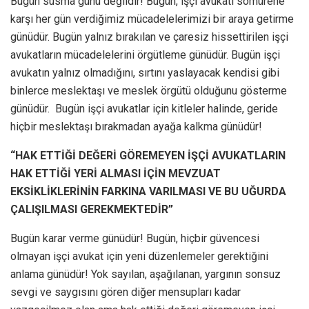
Bugün susma günü değildir! Bugün, işçi avukatı sömürene
karşı her gün verdiğimiz mücadelelerimizi bir araya getirme
günüdür. Bugün yalnız bırakılan ve çaresiz hissettirilen işçi
avukatların mücadelelerini örgütleme günüdür. Bugün işçi
avukatın yalnız olmadığını, sırtını yaslayacak kendisi gibi
binlerce meslektaşı ve meslek örgütü olduğunu gösterme
günüdür. Bugün işçi avukatlar için kitleler halinde, geride
hiçbir meslektaşı bırakmadan ayağa kalkma günüdür!
“HAK ETTİĞİ DEĞERİ GÖREMEYEN İŞÇİ AVUKATLARIN
HAK ETTİĞİ YERİ ALMASI İÇİN MEVZUAT
EKSİKLİKLERİNİN FARKINA VARILMASI VE BU UĞURDA
ÇALIŞILMASI GEREKMEKTEDİR”
Bugün karar verme günüdür! Bugün, hiçbir güvencesi
olmayan işçi avukat için yeni düzenlemeler gerektiğini
anlama günüdür! Yok sayılan, aşağılanan, yargının sonsuz
sevgi ve saygısını gören diğer mensupları kadar