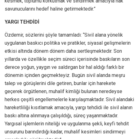
kesmek, toplumu korkutmak ve sindirmek amacıyla hak
savunucularını hedef haline getirmektedir.”
YARGI TEHDİDİ
Özdemir, sözlerini şöyle tamamladı: “Sivil alana yönelik
uygulanan baskıcı politika ve pratikler, siyasal gelişmelerin
etkisi altında dönem dönem daha sertleşmektedir. Son
yıllarda ve özellikle seçim süreci içerisinde baskıların son
derece yoğun, yaygın ve saldırgan bir hal aldığı farklı bir
dönemin içinden geçmekteyiz. Bugün sivil alanda meşru
talep ve görüşlerini dile getiren, bunlar için harekete
geçerek örgütlenen, muhalif kimliği bulunan neredeyse
herkes çeşitli engellemelerle karşılaşmaktadır. Sivil alandaki
hareketliliği kısıtlamak amacıyla, yargı tehdidi ile sivil alanın
baskı altına alınmaya çalışıldığı, süreç yaşanmaktadır.
Yargısal işlemlerin niteliği ve uygulanma şekli, keyfi tehdit
unsurunu barındırdığı kadar, muhalif kesimleri sindirmeyi