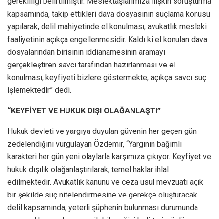
gerekliliği belirtilmiştir. Meslektaşlarımıza ilişkin soruşturma
kapsamında, takip ettikleri dava dosyasının suçlama konusu
yapılarak, delil mahiyetinde el konulması, avukatlık mesleki
faaliyetinin açıkça engellenmesidir. Kaldı ki el konulan dava
dosyalarından birisinin iddianamesinin aramayı
gerçekleştiren savcı tarafından hazırlanması ve el
konulması, keyfiyeti bizlere göstermekte, açıkça savcı suç
işlemektedir” dedi.
“KEYFİYET VE HUKUK DIŞI OLAĞANLAŞTI”
Hukuk devleti ve yargıya duyulan güvenin her geçen gün
zedelendiğini vurgulayan Özdemir, “Yargının bağımlı
karakteri her gün yeni olaylarla karşımıza çıkıyor. Keyfiyet ve
hukuk dışılık olağanlaştırılarak, temel haklar ihlal
edilmektedir. Avukatlık kanunu ve ceza usul mevzuatı açık
bir şekilde suç nitelendirmesine ve gerekçe oluşturacak
delil kapsamında, yeterli şüphenin bulunması durumunda