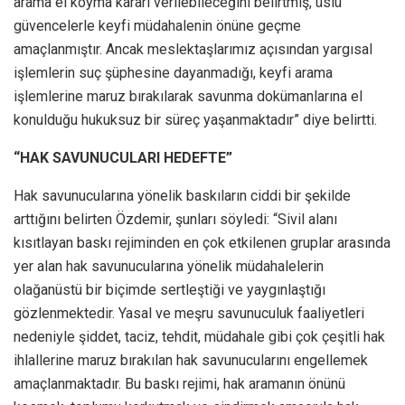
arama el koyma kararı verilebileceğini belirtmiş, üslü
güvencelerle keyfi müdahalenin önüne geçme
amaçlanmıştır. Ancak meslektaşlarımız açısından yargısal
işlemlerin suç şüphesine dayanmadığı, keyfi arama
işlemlerine maruz bırakılarak savunma dokümanlarına el
konulduğu hukuksuz bir süreç yaşanmaktadır” diye belirtti.
“HAK SAVUNUCULARI HEDEFTE”
Hak savunucularına yönelik baskıların ciddi bir şekilde
arttığını belirten Özdemir, şunları söyledi: “Sivil alanı
kısıtlayan baskı rejiminden en çok etkilenen gruplar arasında
yer alan hak savunucularına yönelik müdahalelerin
olağanüstü bir biçimde sertleştiği ve yaygınlaştığı
gözlenmektedir. Yasal ve meşru savunuculuk faaliyetleri
nedeniyle şiddet, taciz, tehdit, müdahale gibi çok çeşitli hak
ihlallerine maruz bırakılan hak savunucularını engellemek
amaçlanmaktadır. Bu baskı rejimi, hak aramanın önünü