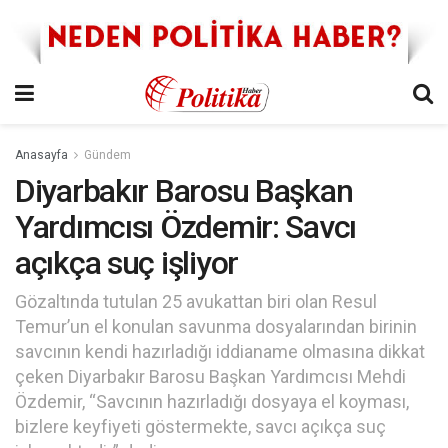
Anasayfa
Gündem
Diyarbakır Barosu Başkan
Yardımcısı Özdemir: Savcı
açıkça suç işliyor
Gözaltında tutulan 25 avukattan biri olan Resul
Temur’un el konulan savunma dosyalarından birinin
savcının kendi hazırladığı iddianame olmasına dikkat
çeken Diyarbakır Barosu Başkan Yardımcısı Mehdi
Özdemir, “Savcının hazırladığı dosyaya el koyması,
bizlere keyfiyeti göstermekte, savcı açıkça suç