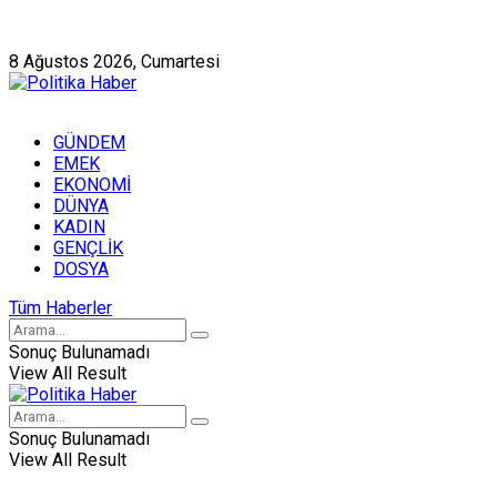
Künye
Hakkımızda
8 Ağustos 2026, Cumartesi
GÜNDEM
EMEK
EKONOMİ
DÜNYA
KADIN
GENÇLİK
DOSYA
Tüm Haberler
Sonuç Bulunamadı
View All Result
Sonuç Bulunamadı
View All Result