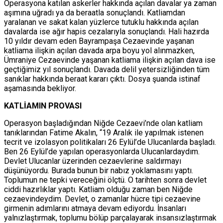
Operasyona katılan askerler hakkında açılan davalar ya zaman
aşımına uğradı ya da beraatla sonuçlandı. Katliamdan
yaralanan ve sakat kalan yüzlerce tutuklu hakkında açılan
davalarda ise ağır hapis cezalarıyla sonuçlandı. Hali hazırda
10 yıldır devam eden Bayrampaşa Cezaevinde yaşanan
katliama ilişkin açılan davada arpa boyu yol alınmazken,
Ümraniye Cezaevinde yaşanan katliama ilişkin açılan dava ise
geçtiğimiz yıl sonuçlandı. Davada delil yetersizliğinden tüm
sanıklar hakkında beraat kararı çıktı. Dosya şuanda istinaf
aşamasında bekliyor.
KATLİAMIN PROVASI
Operasyon başladığından Niğde Cezaevi’nde olan katliam
tanıklarından Fatime Akalın, “19 Aralık ile yapılmak istenen
tecrit ve izolasyon politikaları 26 Eylül’de Ulucanlarda başladı.
Ben 26 Eylül’de yapılan operasyonlarda Ulucanlardaydım.
Devlet Ulucanlar üzerinden cezaevlerine saldırmayı
düşünüyordu. Burada bunun bir nabız yoklamasını yaptı.
Toplumun ne tepki vereceğini ölçtü. O tarihten sonra devlet
ciddi hazırlıklar yaptı. Katliam olduğu zaman ben Niğde
cezaevindeydim. Devlet, o zamanlar hücre tipi cezaevine
girmenin adımlarını atmaya devam ediyordu. İnsanları
yalnızlaştırmak, toplumu bölüp parçalayarak insansızlaştırmak