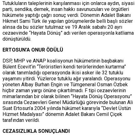
Tutukluların taleplerinin karşılanması için onlarca aydın, siyasi
parti, sendika, dernek, insan hakkı savunucuları ve örgütleri
hükümete yaptığı çağrı sonuç verdi. Dönemin Adalet Bakanı
Hikmet Sami Türk ile yapılan görüşmelerde belli başlı sözler
alınsa da bu sözler tutulmaz ve 19 Aralık sabahı 20 ayrı
cezaevinde “Hayata Dönüş” adı verilen operasyonla katliama
dönüştürüldü.
ERTOSUN’A ONUR ÖDÜLÜ
DSP, MHP ve ANAP koalisyonun hükümetinin başbakanı
Bülent Ecevit’in “Teröristleri kendi terörlerinden kurtarma”
olarak tanımladığı operasyonda ikisi asker ile 32 tutuklu
yaşamını yitirdi. Yüzlerce tutuklu ağır yaralandı. Operasyonu
yöneten Albay Burhan Engin ve Tümgeneral Osman Özbek
hiçbir zaman yargı önüne çıkartılmadı. F tipi cezaevlerinin
mimarlarından bir olarak bilinen “Hayata Dönüş Operasyonu”
sırasında Cezaevleri Genel Müdürlüğü görevinde bulunan Ali
Suat Ertosun’a 2004 yılında hükümet kararıyla “Devlet Üstün
Hizmet Madalyası” dönemin Adalet Bakanı Cemil Çiçek
tarafından verildi.
CEZASIZLIKLA SONUÇLANDI