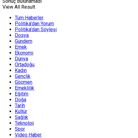
Sonuç Bulunamadı
View All Result
Tüm Haberler
Politika’dan Yorum
Politika’dan Söyleşi
Dosya
Gündem
Emek
Ekonomi
Dünya
Ortadoğu
Kadın
Gençlik
Göçmen
Emeklilik
Eğitim
Doğa
Tarih
Kültür
Sağlık
Teknoloji
Spor
Video Haber