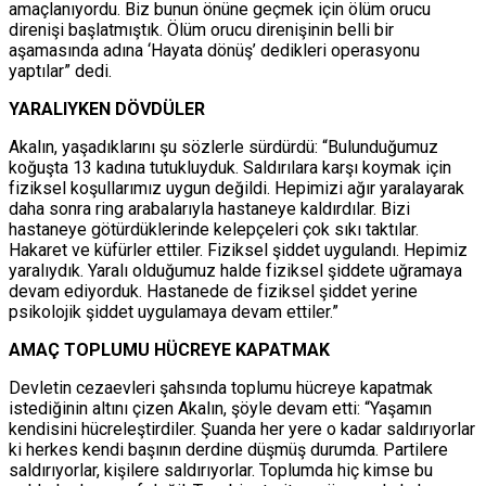
amaçlanıyordu. Biz bunun önüne geçmek için ölüm orucu
direnişi başlatmıştık. Ölüm orucu direnişinin belli bir
aşamasında adına ‘Hayata dönüş’ dedikleri operasyonu
yaptılar” dedi.
YARALIYKEN DÖVDÜLER
Akalın, yaşadıklarını şu sözlerle sürdürdü: “Bulunduğumuz
koğuşta 13 kadına tutukluyduk. Saldırılara karşı koymak için
fiziksel koşullarımız uygun değildi. Hepimizi ağır yaralayarak
daha sonra ring arabalarıyla hastaneye kaldırdılar. Bizi
hastaneye götürdüklerinde kelepçeleri çok sıkı taktılar.
Hakaret ve küfürler ettiler. Fiziksel şiddet uygulandı. Hepimiz
yaralıydık. Yaralı olduğumuz halde fiziksel şiddete uğramaya
devam ediyorduk. Hastanede de fiziksel şiddet yerine
psikolojik şiddet uygulamaya devam ettiler.”
AMAÇ TOPLUMU HÜCREYE KAPATMAK
Devletin cezaevleri şahsında toplumu hücreye kapatmak
istediğinin altını çizen Akalın, şöyle devam etti: “Yaşamın
kendisini hücreleştirdiler. Şuanda her yere o kadar saldırıyorlar
ki herkes kendi başının derdine düşmüş durumda. Partilere
saldırıyorlar, kişilere saldırıyorlar. Toplumda hiç kimse bu