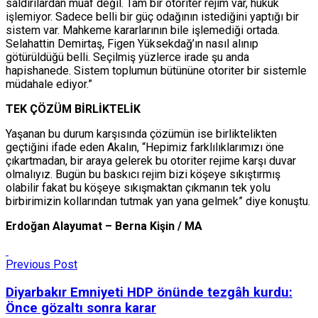
saldırılardan muaf değil. Tam bir otoriter rejim var, hukuk
işlemiyor. Sadece belli bir güç odağının istediğini yaptığı bir
sistem var. Mahkeme kararlarının bile işlemediği ortada.
Selahattin Demirtaş, Figen Yüksekdağ’ın nasıl alınıp
götürüldüğü belli. Seçilmiş yüzlerce irade şu anda
hapishanede. Sistem toplumun bütününe otoriter bir sistemle
müdahale ediyor.”
TEK ÇÖZÜM BİRLİKTELİK
Yaşanan bu durum karşısında çözümün ise birliktelikten
geçtiğini ifade eden Akalın, “Hepimiz farklılıklarımızı öne
çıkartmadan, bir araya gelerek bu otoriter rejime karşı duvar
olmalıyız. Bugün bu baskıcı rejim bizi köşeye sıkıştırmış
olabilir fakat bu köşeye sıkışmaktan çıkmanın tek yolu
birbirimizin kollarından tutmak yan yana gelmek” diye konuştu.
Erdoğan Alayumat – Berna Kişin / MA
Previous Post
Diyarbakır Emniyeti HDP önünde tezgâh kurdu:
Önce gözaltı sonra karar