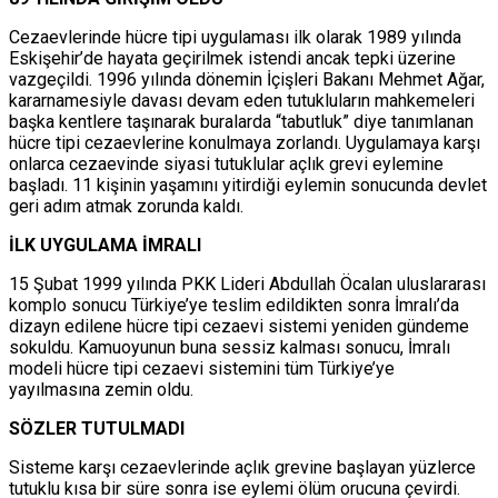
Cezaevlerinde hücre tipi uygulaması ilk olarak 1989 yılında
Eskişehir’de hayata geçirilmek istendi ancak tepki üzerine
vazgeçildi. 1996 yılında dönemin İçişleri Bakanı Mehmet Ağar,
kararnamesiyle davası devam eden tutukluların mahkemeleri
başka kentlere taşınarak buralarda “tabutluk” diye tanımlanan
hücre tipi cezaevlerine konulmaya zorlandı. Uygulamaya karşı
onlarca cezaevinde siyasi tutuklular açlık grevi eylemine
başladı. 11 kişinin yaşamını yitirdiği eylemin sonucunda devlet
geri adım atmak zorunda kaldı.
İLK UYGULAMA İMRALI
15 Şubat 1999 yılında PKK Lideri Abdullah Öcalan uluslararası
komplo sonucu Türkiye’ye teslim edildikten sonra İmralı’da
dizayn edilene hücre tipi cezaevi sistemi yeniden gündeme
sokuldu. Kamuoyunun buna sessiz kalması sonucu, İmralı
modeli hücre tipi cezaevi sistemini tüm Türkiye’ye
yayılmasına zemin oldu.
SÖZLER TUTULMADI
Sisteme karşı cezaevlerinde açlık grevine başlayan yüzlerce
tutuklu kısa bir süre sonra ise eylemi ölüm orucuna çevirdi.