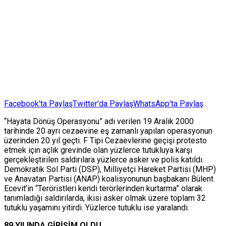
Facebook'ta Paylaş
Twitter'da Paylaş
WhatsApp'ta Paylaş
“Hayata Dönüş Operasyonu” adı verilen 19 Aralık 2000
tarihinde 20 ayrı cezaevine eş zamanlı yapılan operasyonun
üzerinden 20 yıl geçti. F Tipi Cezaevlerine geçişi protesto
etmek için açlık grevinde olan yüzlerce tutukluya karşı
gerçekleştirilen saldırılara yüzlerce asker ve polis katıldı.
Demokratik Sol Parti (DSP), Milliyetçi Hareket Partisi (MHP)
ve Anavatan Partisi (ANAP) koalisyonunun başbakanı Bülent
Ecevit’in “Teröristleri kendi terörlerinden kurtarma” olarak
tanımladığı saldırılarda, ikisi asker olmak üzere toplam 32
tutuklu yaşamını yitirdi. Yüzlerce tutuklu ise yaralandı.
89 YILINDA GİRİŞİM OLDU